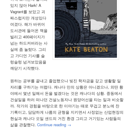
있지 않아 Hark! A
Vagrant를 보았고 괴
짜스럽지만 개성있다
여겼다. 해가 바뀌어
도서관에 들어온 책을
빌리고 400페이지가
넘는 하드커버라는 사
실에 좀 놀랐다. 그리
고 가디언 기사를 슬
렁슬렁 넘겨보았음을
깨닫기 시작했다.
원하는 공부를 끝내고 졸업했으나 빚진 학자금을 갚고 생활할 일
자리를 구하기는 어렵다. 캐나다 만의 상황은 아니겠으나, 외딴 황
야에서 몇년 일해서 돈을 벌겠다는 것은 캐나다의 상황. 중동에서
건설일을 하러 떠나던 건설노동자나 원양어선을 타는 일과 비슷할
까. 작가의 경험을 바탕으로 한 이야기는 때로 무겁고 분노에 찬
기록이고, 담담하게 나름의 균형을 지키면서 사정없는 산업현장의
현실과 캐나다 오일 샌드의 거친 환경 그리고 거기있는 사람들의
삶을 관찰했다.
Continue reading
→