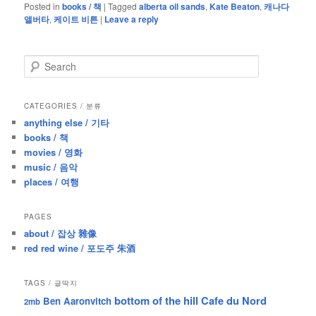
Posted in
books / 책
|
Tagged
alberta oil sands
,
Kate Beaton
,
캐나다
앨버타
,
케이트 비튼
|
Leave a reply
S
e
a
r
CATEGORIES / 분류
c
anything else / 기타
h
books / 책
movies / 영화
music / 음악
places / 여행
PAGES
about / 잡상 雜像
red red wine / 포도주 朱酒
TAGS / 글딱지
bottom of the hill
Cafe du Nord
Ben Aaronvitch
2mb