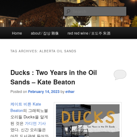
Skip
Skip
the more I see the less I know
to
to
Sear
primary
secondary
content
content
!wicked
Main
Home
about / 잡상 雜像
red red wine / 포도주 朱酒
menu
TAG ARCHIVES:
ALBERTA OIL SANDS
Ducks : Two Years in the Oil
Sands – Kate Beaton
Posted on
February 14, 2023
by
ethar
케이트 비튼 Kate
Beaton
의 그래픽노블
오리들 Ducks을 알게
된 것은
가디언 기사
였다. 신간 오리들은
아직 도서관에 들어와