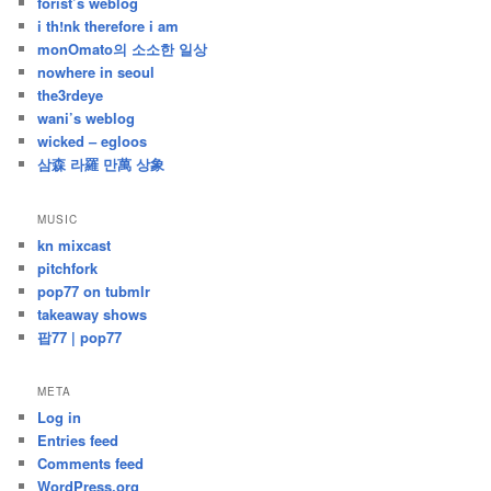
forist’s weblog
i th!nk therefore i am
monOmato의 소소한 일상
nowhere in seoul
the3rdeye
wani’s weblog
wicked – egloos
삼森 라羅 만萬 상象
MUSIC
kn mixcast
pitchfork
pop77 on tubmlr
takeaway shows
팝77 | pop77
META
Log in
Entries feed
Comments feed
WordPress.org