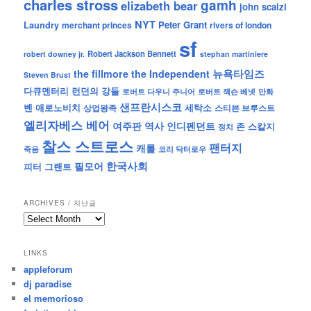
charles stross
gamh
elizabeth bear
john scalzi
NYT
Peter Grant
Laundry
merchant princes
rivers of london
sf
Robert Jackson Bennett
robert downey jr.
stephan martiniere
뉴욕타임즈
the fillmore
the Independent
Steven Brust
런던의 강들
다큐멘터리
로버트 잭슨 베넷
만화
로버트 다우니 주니어
샌프란시스코
벤 애로노비치
세탁소
상업왕족
스티븐 브루스트
엘리자베스 베어
역사
인디펜던트
여주판
존 스칼지
정치
찰스 스트로스
팬터지
캐롤
죽음
코리 닥터로우
한국사회
필모어
피터 그랜트
ARCHIVES / 지난글
archives
/
지
LINKS
난
appleforum
글
dj paradise
el memorioso