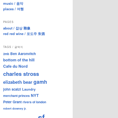
music / 음악
places / 여행
PAGES
about / 잡상 雜像
red red wine / 포도주 朱酒
TAGS / 글딱지
Ben Aaronvitch
2mb
bottom of the hill
Cafe du Nord
charles stross
gamh
elizabeth bear
john scalzi
Laundry
NYT
merchant princes
Peter Grant
rivers of london
robert downey jr.
sf