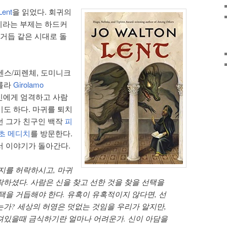
ent
을 읽었다. 회귀의
urns이라는 부제는 하드커
 거듭 같은 시대로 돌
렌스/피렌체, 도미니크
롤라
Girolamo
신에게 엄격하고 사람
도 하다. 마귀를 퇴치
던 그가 친구인 백작
피
초 메디치
를 방문한다.
서 이야기가 돌아간다.
지를 허락하시고, 마귀
락하셨다. 사람은 신을 찾고 선한 것을 찾을 선택을
택을 거듭해야 한다. 유혹이 유혹적이지 않다면, 선
는가? 세상의 허영은 덧없는 것임을 우리가 알지만,
져있을때 금식하기란 얼마나 어려운가. 신이 아담을