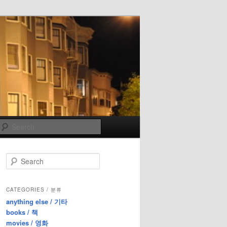
Search
S
e
a
r
CATEGORIES / 분류
c
anything else / 기타
h
books / 책
movies / 영화