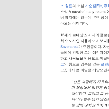
조 월튼
의 소설
사순절四旬節 L
소설 A novel of many ret
버 표지에는 없는데, 주인공이
아오는 이야기다.
15세기 르네상스 시대의 플로
회 수도사인 지롤라모 사보나
Savonarola
가 주인공이다. 자
들에게 친절한 그는 예언자이기
하고 사람들을 믿음으로 이끌
코
의 청으로 임종을 앞둔
로렌
그곳에서 큰 비밀을 깨닫으면
“신은 사람에게 자유의
가 세상에서 일하게 허
해야한다. 그리고 그 선
택이라 할수 없지 않겠
눈 앞에 잔치상이 차려