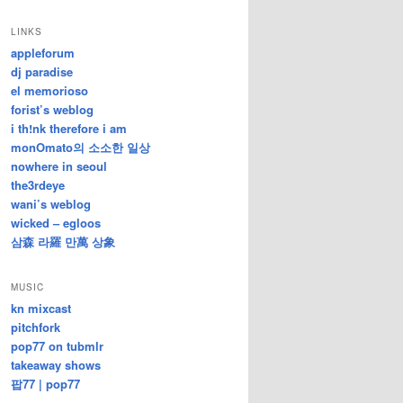
/
지
LINKS
난
appleforum
글
dj paradise
el memorioso
forist’s weblog
i th!nk therefore i am
monOmato의 소소한 일상
nowhere in seoul
the3rdeye
wani’s weblog
wicked – egloos
삼森 라羅 만萬 상象
MUSIC
kn mixcast
pitchfork
pop77 on tubmlr
takeaway shows
팝77 | pop77