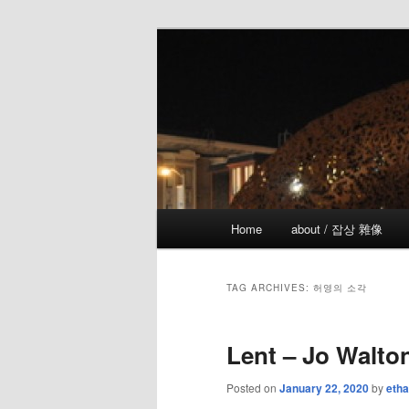
Skip
Skip
the more I see the less I know
to
to
primary
secondary
!wicked
content
content
Main
Home
about / 잡상 雜像
menu
TAG ARCHIVES:
허영의 소각
Lent – Jo Walto
Posted on
January 22, 2020
by
etha