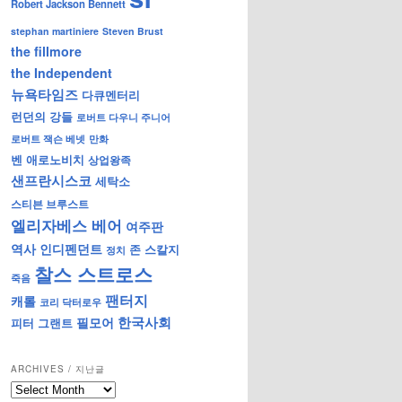
Robert Jackson Bennett
stephan martiniere
Steven Brust
the fillmore
the Independent
뉴욕타임즈
다큐멘터리
런던의 강들
로버트 다우니 주니어
로버트 잭슨 베넷
만화
벤 애로노비치
상업왕족
샌프란시스코
세탁소
스티븐 브루스트
엘리자베스 베어
여주판
역사
인디펜던트
존 스칼지
정치
찰스 스트로스
죽음
팬터지
캐롤
코리 닥터로우
한국사회
필모어
피터 그랜트
ARCHIVES / 지난글
archives