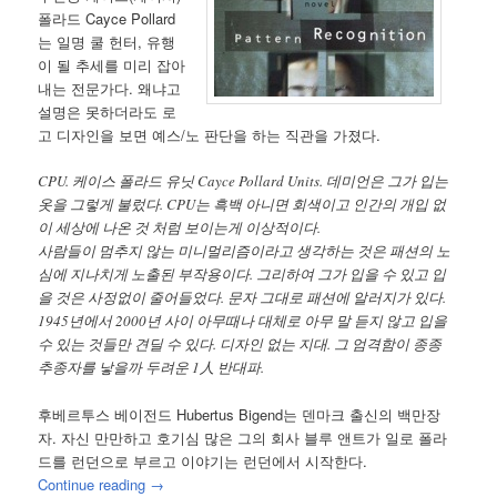
폴라드 Cayce Pollard
는 일명 쿨 헌터, 유행
이 될 추세를 미리 잡아
내는 전문가다. 왜냐고
설명은 못하더라도 로
고 디자인을 보면 예스/노 판단을 하는 직관을 가졌다.
CPU. 케이스 폴라드 유닛 Cayce Pollard Units. 데미언은 그가 입는
옷을 그렇게 불렀다. CPU는 흑백 아니면 회색이고 인간의 개입 없
이 세상에 나온 것 처럼 보이는게 이상적이다.
사람들이 멈추지 않는 미니멀리즘이라고 생각하는 것은 패션의 노
심에 지나치게 노출된 부작용이다. 그리하여 그가 입을 수 있고 입
을 것은 사정없이 줄어들었다. 문자 그대로 패션에 알러지가 있다.
1945년에서 2000년 사이 아무때나 대체로 아무 말 듣지 않고 입을
수 있는 것들만 견딜 수 있다. 디자인 없는 지대. 그 엄격함이 종종
추종자를 낳을까 두려운 1人 반대파.
후베르투스 베이전드 Hubertus Bigend는 덴마크 출신의 백만장
자. 자신 만만하고 호기심 많은 그의 회사 블루 앤트가 일로 폴라
드를 런던으로 부르고 이야기는 런던에서 시작한다.
Continue reading
→