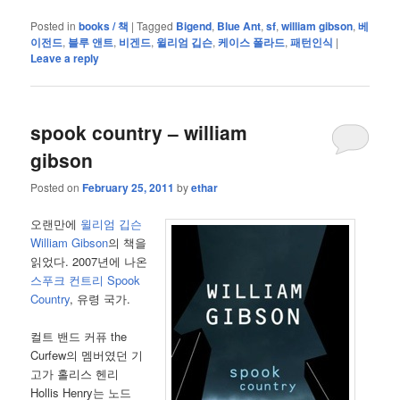
Posted in
books / 책
|
Tagged
Bigend
,
Blue Ant
,
sf
,
william gibson
,
베
이전드
,
블루 앤트
,
비겐드
,
윌리엄 깁슨
,
케이스 폴라드
,
패턴인식
|
Leave a reply
spook country – william
gibson
Posted on
February 25, 2011
by
ethar
오랜만에
윌리엄 깁슨
William Gibson
의 책을
읽었다. 2007년에 나온
스푸크 컨트리 Spook
Country
, 유령 국가.
컬트 밴드 커퓨 the
Curfew의 멤버였던 기
고가 홀리스 헨리
Hollis Henry는 노드