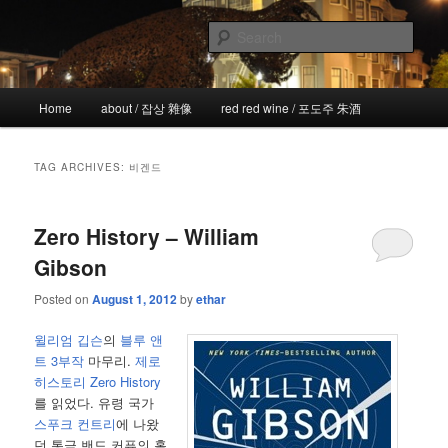
Skip
Skip
the more I see the less I know
to
to
Sear
primary
secondary
content
content
!wicked
Main
Home
about / 잡상 雜像
red red wine / 포도주 朱酒
menu
TAG ARCHIVES:
비겐드
Zero History – William
Gibson
Posted on
August 1, 2012
by
ethar
윌리엄 깁슨
의
블루 앤
트 3부작
마무리.
제로
히스토리 Zero History
를 읽었다. 유령 국가
스푸크 컨트리
에 나왔
던 통금 밴드 커퓨의 홀