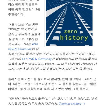
리스 헨리와 약물중독
이던 통역 밀그림이 2톱
주인공이다.
그들이 입은 모든 것이
“아이콘”의 가치가 있
었지만 우아하게 길들여
질 능력으로 그렇게 된
것이었다. 그녀는
파티
네이션 patination
에 심
취해 있었다. 품질은 닳는 것이 아니라 길들여지는 것이라고 했다.
그에 반해
디스트레싱 distressing
은 파티네이션의 아류여서 품질이
없음을 감추는 방법이었다. 베이전드의 의류 디자인에 관여하기 전
까지, 그는 옷에 대하여 그렇게 생각하는 사람이 있는 줄 몰랐다.
홀리스는 베이전드를 좋아하지 않지만, 돈이 필요하다. 그래서 언
더그라운드 브랜드 ‘가브리엘 하운드’의 출처를 찾는다. 밀그림은
베이전드에게 재활치료의 빚을 지고 있는 탓에 그를 돕는다.
“왜냐면,” 베이전드가 말했다, “나는 호기심이 많은 사람이고, 내 호
기심을 충족할 여유가 있기 때문이지.
Continue reading
→