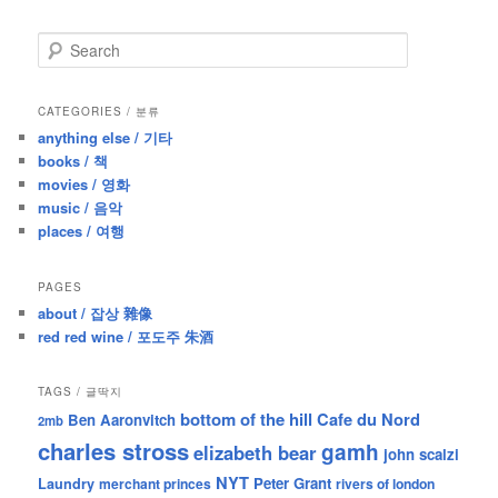
S
e
a
r
CATEGORIES / 분류
c
anything else / 기타
h
books / 책
movies / 영화
music / 음악
places / 여행
PAGES
about / 잡상 雜像
red red wine / 포도주 朱酒
TAGS / 글딱지
bottom of the hill
Cafe du Nord
Ben Aaronvitch
2mb
charles stross
gamh
elizabeth bear
john scalzi
NYT
Peter Grant
Laundry
merchant princes
rivers of london