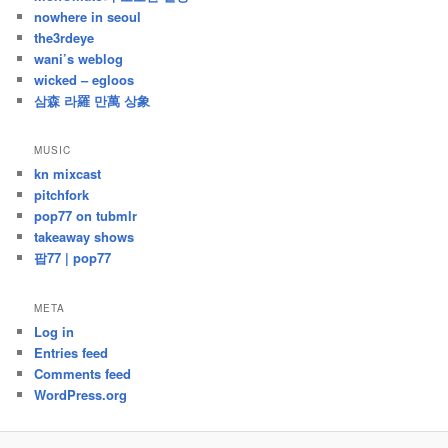
nowhere in seoul
the3rdeye
wani’s weblog
wicked – egloos
삼森 라羅 만萬 상象
MUSIC
kn mixcast
pitchfork
pop77 on tubmlr
takeaway shows
팝77 | pop77
META
Log in
Entries feed
Comments feed
WordPress.org