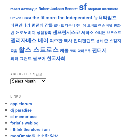
sf
Robert Jackson Bennett
robert downey jr.
stephan martiniere
뉴욕타임즈
the fillmore
the Independent
Steven Brust
런던의 강들
다큐멘터리
로버트 잭슨 베넷
만화
로버트 다우니 주니어
샌프란시스코
벤 애로노비치
세탁소
상업왕족
스티븐 브루스트
엘리자베스 베어
역사
인디펜던트
여주판
존 스칼지
정치
찰스 스트로스
팬터지
캐롤
죽음
코리 닥터로우
한국사회
필모어
피터 그랜트
ARCHIVES / 지난글
archives
/
지
LINKS
난
appleforum
글
dj paradise
el memorioso
forist’s weblog
i th!nk therefore i am
monOmato의 소소한 일상