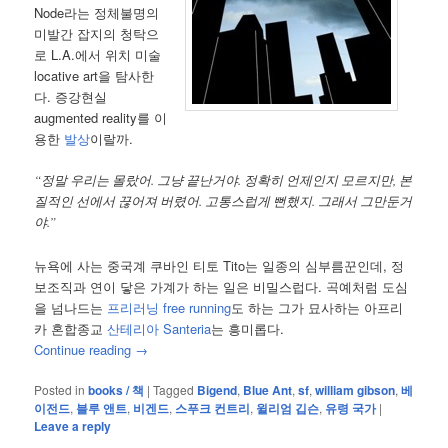
Node라는 정체불명의
미발간 잡지의 청탁으
로 L.A.에서 위치 미술
locative art을 탐사한
다. 증강현실
augmented reality를 이
용한
발상
이랄까.
“정말 우리는 몰랐어. 그냥 끝난거야. 정확히 언제인지 모르지만, 본
질적인 선에서 끊어져 버렸어. 고통스럽게 뻔했지. 그래서 그만둔거
야.”
뉴욕에 사는 중국계 쿠바인 티토 Tito는 일종의 심부름꾼인데, 정
보조직과 연이 닿은 가계가 하는 일은 비밀스럽다. 곡예처럼 도심
을 넘나드는
프리러닝 free running
도 하는 그가 묘사하는 아프리
카 혼합종교
산테리아 Santeria
는 흥미롭다.
Continue reading
→
Posted in
books / 책
|
Tagged
Bigend
,
Blue Ant
,
sf
,
william gibson
,
베
이전드
,
블루 앤트
,
비겐드
,
스푸크 컨트리
,
윌리엄 깁슨
,
유령 국가
|
Leave a reply