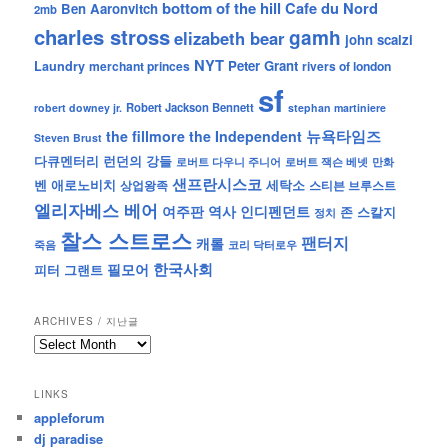
bottom of the hill
Cafe du Nord
Ben Aaronvitch
2mb
charles stross
gamh
elizabeth bear
john scalzi
NYT
Peter Grant
Laundry
merchant princes
rivers of london
sf
Robert Jackson Bennett
robert downey jr.
stephan martiniere
뉴욕타임즈
the fillmore
the Independent
Steven Brust
런던의 강들
다큐멘터리
로버트 잭슨 베넷
만화
로버트 다우니 주니어
샌프란시스코
벤 애로노비치
세탁소
상업왕족
스티븐 브루스트
엘리자베스 베어
역사
인디펜던트
여주판
존 스칼지
정치
찰스 스트로스
팬터지
캐롤
죽음
코리 닥터로우
한국사회
필모어
피터 그랜트
ARCHIVES / 지난글
archives
/
지
LINKS
난
appleforum
글
dj paradise