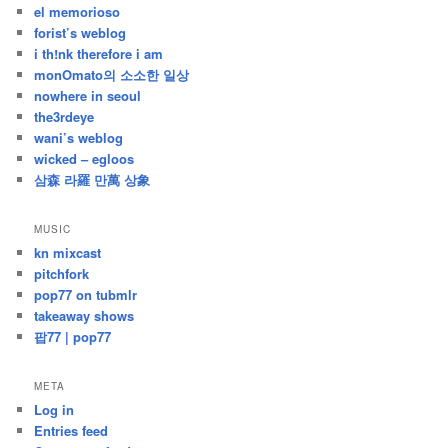
el memorioso
forist’s weblog
i th!nk therefore i am
monOmato의 소소한 일상
nowhere in seoul
the3rdeye
wani’s weblog
wicked – egloos
삼森 라羅 만萬 상象
MUSIC
kn mixcast
pitchfork
pop77 on tubmlr
takeaway shows
팝77 | pop77
META
Log in
Entries feed