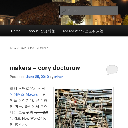
Skip
Skip
the more I see the less I know
to
to
Sear
primary
secondary
content
content
!wicked
Main
Home
about / 잡상 雜像
red red wine / 포도주 朱酒
menu
TAG ARCHIVES:
메이커즈
makers – cory doctorow
Posted on
June 25, 2010
by
ethar
코리 닥터로우의 신작
메이커스 Makers
는 쟁
이들 이야기다. 근 미래
의 미국, 슬럼에서 피어
나는 고물꽃과
닷컴 3.0
뉴워크 New Work운동
의 흥망사.