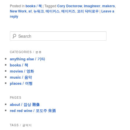
Posted in
books / 책
|
Tagged
Cory Doctorow
,
imagineer
,
makers
,
New Work
,
sf
,
뉴워크
,
메이커스
,
메이커즈
,
코리 닥터로우
|
Leave a
reply
S
e
a
r
CATEGORIES / 분류
c
anything else / 기타
h
books / 책
movies / 영화
music / 음악
places / 여행
PAGES
about / 잡상 雜像
red red wine / 포도주 朱酒
TAGS / 글딱지