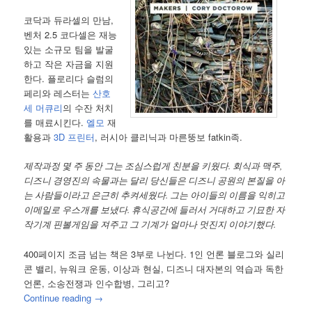
코닥과 듀라셀의 만남,
벤처 2.5 코다셀은 재능
있는 소규모 팀을 발굴
하고 작은 자금을 지원
한다. 플로리다 슬럼의
페리와 레스터는
산호
세 머큐리
의 수잔 처치
를 매료시킨다.
엘모
재
활용과
3D 프린터
, 러시아 클리닉과 마른뚱보 fatkin족.
제작과정 몇 주 동안 그는 조심스럽게 친분을 키웠다. 회식과 맥주,
디즈니 경영진의 속물과는 달리 당신들은 디즈니 공원의 본질을 아
는 사람들이라고 은근히 추켜세웠다. 그는 아이들의 이름을 익히고
이메일로 우스개를 보냈다. 휴식공간에 들러서 거대하고 기묘한 자
작기계 핀볼게임을 져주고 그 기계가 얼마나 멋진지 이야기했다.
400페이지 조금 넘는 책은 3부로 나뉜다. 1인 언론 블로그와 실리
콘 밸리, 뉴워크 운동, 이상과 현실, 디즈니 대자본의 역습과 독한
언론, 소송전쟁과 인수합병, 그리고?
Continue reading
→