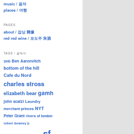
music / 음악
places / 여행
PAGES
about / 잡상 雜像
red red wine / 포도주 朱酒
TAGS / 글딱지
Ben Aaronvitch
2mb
bottom of the hill
Cafe du Nord
charles stross
gamh
elizabeth bear
john scalzi
Laundry
NYT
merchant princes
Peter Grant
rivers of london
robert downey jr.
sf