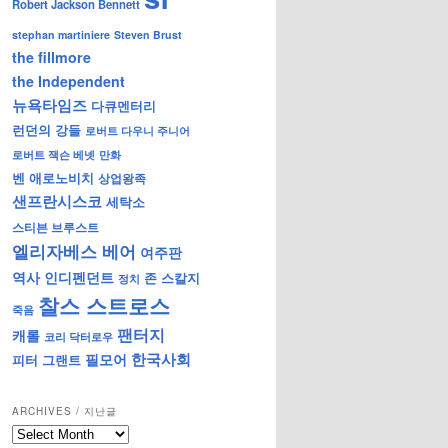
Robert Jackson Bennett
stephan martiniere
Steven Brust
the fillmore
the Independent
뉴욕타임즈
다큐멘터리
런던의 강들
로버트 다우니 주니어
로버트 잭슨 베넷
만화
벤 애로노비치
상업왕족
샌프란시스코
세탁소
스티븐 브루스트
엘리자베스 베어
여주판
역사
인디펜던트
존 스칼지
정치
찰스 스트로스
죽음
팬터지
캐롤
코리 닥터로우
한국사회
필모어
피터 그랜트
ARCHIVES / 지난글
archives