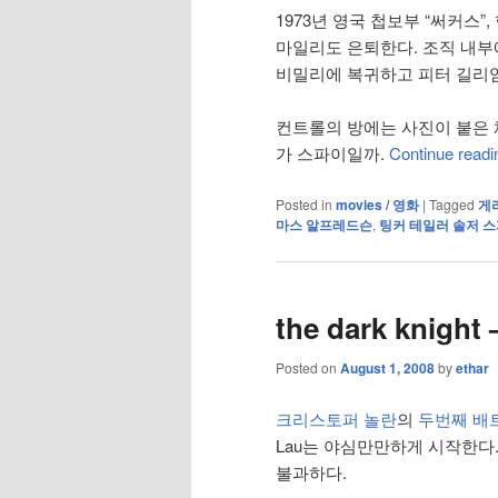
1973년 영국 첩보부 “써커스
마일리도 은퇴한다. 조직 내부
비밀리에 복귀하고 피터 길리엄
컨트롤의 방에는 사진이 붙은 체
가 스파이일까.
Continue read
Posted in
movies / 영화
|
Tagged
게
마스 알프레드슨
,
팅커 테일러 솔저 
the dark knight 
Posted on
August 1, 2008
by
ethar
크리스토퍼 놀란
의
두번째 배
Lau는 야심만만하게 시작한다
불과하다.