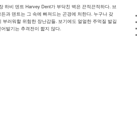
하비 덴트 Harvey Dent가 부닥친 벽은 끈적끈적하다. 브
고든과 덴트는 그 속에 빠져드는 곤경에 처한다. 누구나 갖
7이 부러워할 위험한 장난감들. 보기에도 얼얼한 주먹질 발길
찢어발기는 추격전이 짧지 않다.