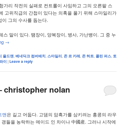
”, 헝가리 작전의 실패로 컨트롤이 사임하고 그의 오른팔 스
에 고위직급의 간첩이 있다는 의혹을 풀기 위해 스마일리가
이 그의 수사를 돕는다.
스 말이 있다. 땜장이, 양복장이, 병사, 가난뱅이. 그 중 누
ing
→
리 올드맨
,
베네딕크 컴버배치
,
스마일리
,
존 르 카레
,
존 허트
,
콜린 퍼스
,
토
스파이
|
Leave a reply
– christopher nolan
트맨
은 길고 어둡다. 고댐의 암흑가를 삼키려는 홍콩의 라우
. 갱들을 농락하는 메이드 인 차이나 中國産. 그러나 시작에