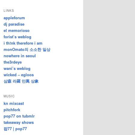
/
지
LINKS
난
appleforum
글
dj paradise
el memorioso
forist’s weblog
i th!nk therefore i am
monOmato의 소소한 일상
nowhere in seoul
the3rdeye
wani’s weblog
wicked – egloos
삼森 라羅 만萬 상象
MUSIC
kn mixcast
pitchfork
pop77 on tubmlr
takeaway shows
팝77 | pop77