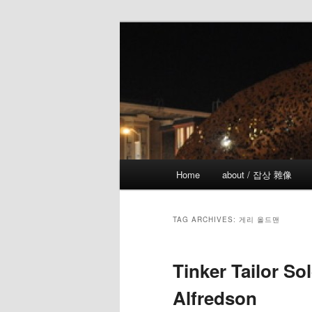
Skip
Skip
the more I see the less I know
to
to
primary
secondary
!wicked
content
content
Main
Home
about / 잡상 雜像
menu
TAG ARCHIVES:
게리 올드맨
Tinker Tailor So
Alfredson