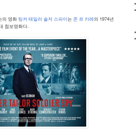
슨의 영화
팅커 테일러 솔저 스파이
는
존 르 카레
의 1974년
대 첩보영화다.