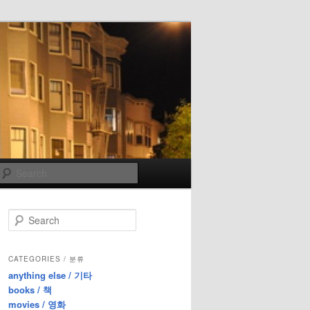
Search
S
e
a
r
CATEGORIES / 분류
c
anything else / 기타
h
books / 책
movies / 영화