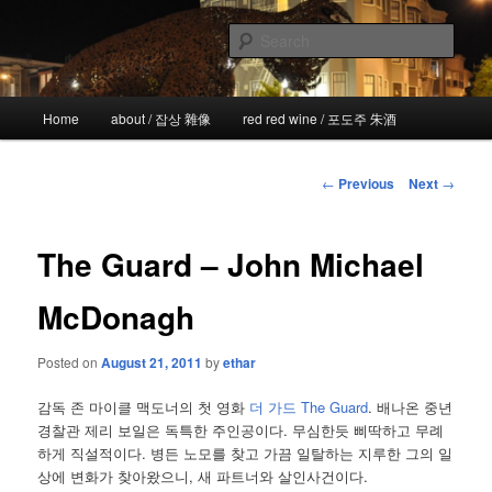
Skip
the more I see the less I know
to
Sear
primary
content
!wicked
Main
Home
about / 잡상 雜像
red red wine / 포도주 朱酒
menu
Post
←
Previous
Next
→
navigation
The Guard – John Michael
McDonagh
Posted on
August 21, 2011
by
ethar
감독 존 마이클 맥도너의 첫 영화
더 가드 The Guard
. 배나온 중년
경찰관 제리 보일은 독특한 주인공이다. 무심한듯 삐딱하고 무례
하게 직설적이다. 병든 노모를 찾고 가끔 일탈하는 지루한 그의 일
상에 변화가 찾아왔으니, 새 파트너와 살인사건이다.