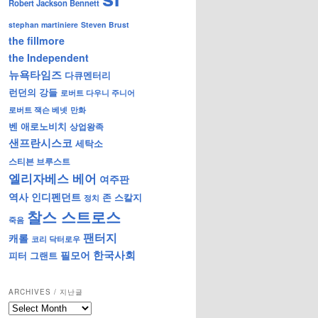
Robert Jackson Bennett
stephan martiniere
Steven Brust
the fillmore
the Independent
뉴욕타임즈
다큐멘터리
런던의 강들
로버트 다우니 주니어
로버트 잭슨 베넷
만화
벤 애로노비치
상업왕족
샌프란시스코
세탁소
스티븐 브루스트
엘리자베스 베어
여주판
역사
인디펜던트
존 스칼지
정치
찰스 스트로스
죽음
팬터지
캐롤
코리 닥터로우
한국사회
필모어
피터 그랜트
ARCHIVES / 지난글
archives