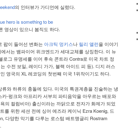
ekend
의 인터뷰가 가디언에 실렸다.
e hero is something to be
른 영상이 있으니 봄직도 하다.
로 팝이 들어선 변화는
아크틱 멍키스
나
릴리 앨런
을 이야기
너머에서는 뱀파이어 위크엔드가 세대교체를 상징한다. 이 뉴
 블로그 유명세를 이어 후속 콘트라 Contra로 미국 차트 정
는 수전 보일, 레이디 가가, 블랙 아이드 피 등). 디지 러스
인 영국의 XL 레코딩의 첫번째 미국 1위작이기도 하다.
류와 하류의 충돌에 있다. 미국의 특권계층을 진술하는 냉
스카-펑크와 아프리카 서부의 파티음악을 아우르는 배포와
뉴욕의 컬럼비아) 출신이라는 까닭으로 전자가 화제가 되었
를 위한 세션 전에 싱어 에즈라 케이닉 Ezra Koenig, 드
son, 다양한 악기를 다루는 로스텀 배트맹글리 Rostram
.