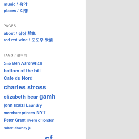
music / 음악
places / 여행
PAGES
about / 잡상 雜像
red red wine / 포도주 朱酒
TAGS / 글딱지
Ben Aaronvitch
2mb
bottom of the hill
Cafe du Nord
charles stross
gamh
elizabeth bear
john scalzi
Laundry
NYT
merchant princes
Peter Grant
rivers of london
robert downey jr.
sf