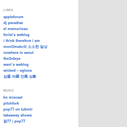
/
지
LINKS
난
appleforum
글
dj paradise
el memorioso
forist’s weblog
i th!nk therefore i am
monOmato의 소소한 일상
nowhere in seoul
the3rdeye
wani’s weblog
wicked – egloos
삼森 라羅 만萬 상象
MUSIC
kn mixcast
pitchfork
pop77 on tubmlr
takeaway shows
팝77 | pop77