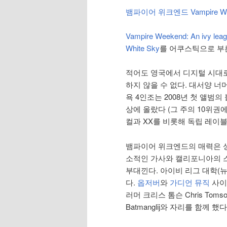
뱀파이어 위크엔드 Vampire We
Vampire Weekend: An ivy leagu
White Sky
를 어쿠스틱으로 부
적어도 영국에서 디지털 시대
하지 않을 수 없다. 대서양 
욕 4인조는 2008년 첫 앨범의
상에 올랐다 (그 주의 10위권에
컬과 XX를 비롯해 독립 레이블
뱀파이어 위크엔드의 매력은 상
소적인 가사와 캘리포니아의 
부대낀다. 아이비 리그 대학(
다.
옵저버
와
가디언 뮤직
사이트
러머 크리스 톰슨 Chris Tom
Batmanglij와 자리를 함께 했다