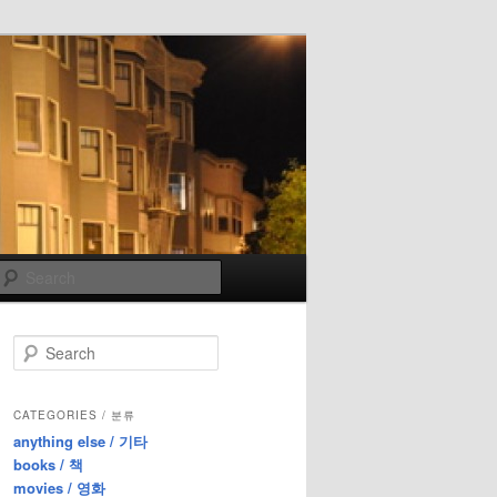
Search
S
e
a
r
CATEGORIES / 분류
c
anything else / 기타
h
books / 책
movies / 영화