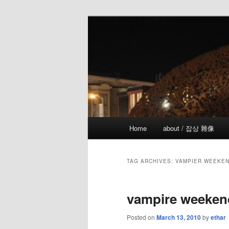
Skip
Skip
the more I see the less I know
to
to
primary
secondary
!wicked
content
content
Main
Home
about / 잡상 雜像
menu
TAG ARCHIVES:
VAMPIER WEEKE
vampire wee
Posted on
March 13, 2010
by
ethar