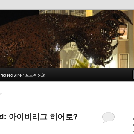
red red wine / 포도주 朱酒
ND
kend: 아이비리그 히어로?