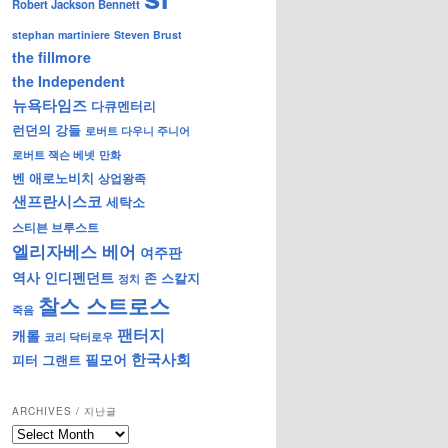
Robert Jackson Bennett
stephan martiniere
Steven Brust
the fillmore
the Independent
뉴욕타임즈
다큐멘터리
런던의 강들
로버트 다우니 주니어
로버트 잭슨 베넷
만화
벤 애로노비치
상업왕족
샌프란시스코
세탁소
스티븐 브루스트
엘리자베스 베어
여주판
역사
인디펜던트
존 스칼지
정치
찰스 스트로스
죽음
팬터지
캐롤
코리 닥터로우
한국사회
필모어
피터 그랜트
ARCHIVES / 지난글
archives