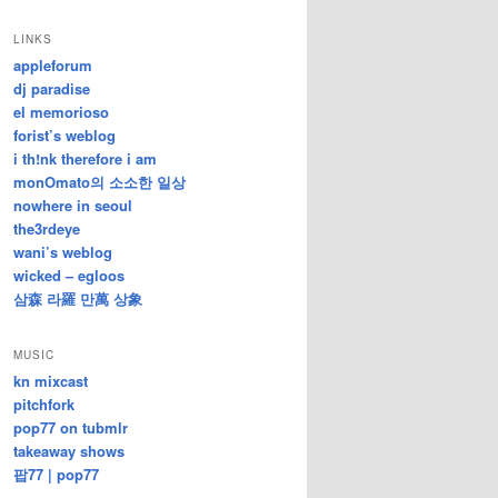
/
지
LINKS
난
appleforum
글
dj paradise
el memorioso
forist’s weblog
i th!nk therefore i am
monOmato의 소소한 일상
nowhere in seoul
the3rdeye
wani’s weblog
wicked – egloos
삼森 라羅 만萬 상象
MUSIC
kn mixcast
pitchfork
pop77 on tubmlr
takeaway shows
팝77 | pop77