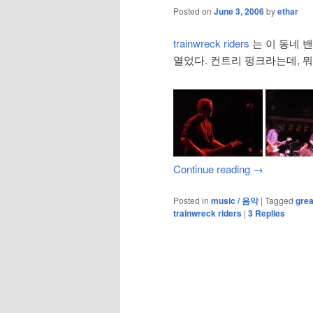
Posted on
June 3, 2006
by
ethar
trainwreck riders
는 이 동네 
열었다. 컨트리 펑크라는데, 
Continue reading
→
Posted in
music / 음악
|
Tagged
grea
trainwreck riders
|
3
Replies