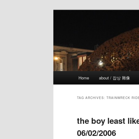
Skip
Skip
the more I see the less I know
to
to
primary
secondary
!wicked
content
content
Main
Home
about / 잡상 雜像
menu
TAG ARCHIVES:
TRAINWRECK RID
the boy least li
06/02/2006