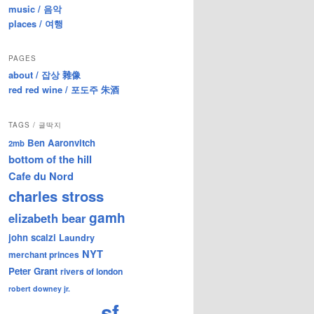
music / 음악
places / 여행
PAGES
about / 잡상 雜像
red red wine / 포도주 朱酒
TAGS / 글딱지
Ben Aaronvitch
2mb
bottom of the hill
Cafe du Nord
charles stross
gamh
elizabeth bear
john scalzi
Laundry
NYT
merchant princes
Peter Grant
rivers of london
robert downey jr.
sf