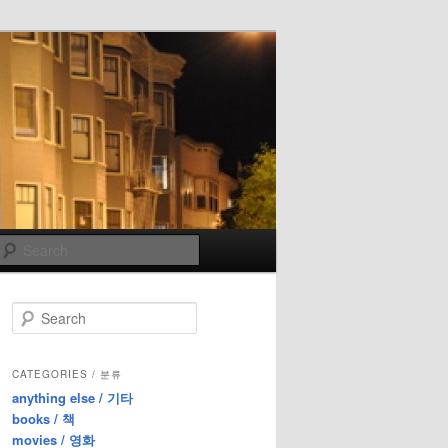
Search
S
e
a
r
CATEGORIES / 분류
c
anything else / 기타
h
books / 책
movies / 영화