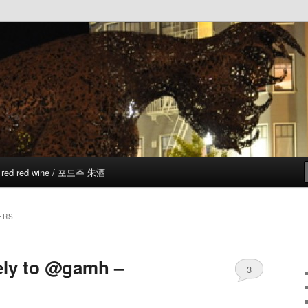
red red wine / 포도주 朱酒
ERS
kely to @gamh –
3