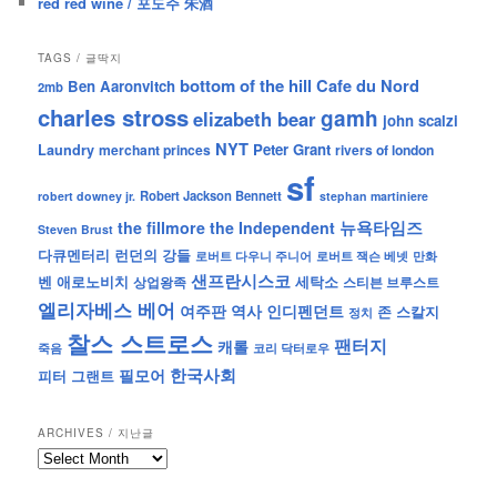
red red wine / 포도주 朱酒
TAGS / 글딱지
bottom of the hill
Cafe du Nord
Ben Aaronvitch
2mb
charles stross
gamh
elizabeth bear
john scalzi
NYT
Peter Grant
Laundry
merchant princes
rivers of london
sf
Robert Jackson Bennett
robert downey jr.
stephan martiniere
뉴욕타임즈
the fillmore
the Independent
Steven Brust
런던의 강들
다큐멘터리
로버트 잭슨 베넷
만화
로버트 다우니 주니어
샌프란시스코
벤 애로노비치
세탁소
상업왕족
스티븐 브루스트
엘리자베스 베어
역사
인디펜던트
여주판
존 스칼지
정치
찰스 스트로스
팬터지
캐롤
죽음
코리 닥터로우
한국사회
필모어
피터 그랜트
ARCHIVES / 지난글
archives
/