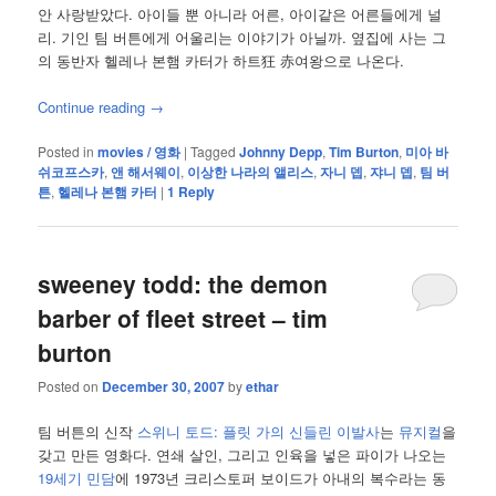
안 사랑받았다. 아이들 뿐 아니라 어른, 아이같은 어른들에게 널
리. 기인 팀 버튼에게 어울리는 이야기가 아닐까. 옆집에 사는 그
의 동반자 헬레나 본햄 카터가 하트狂 赤여왕으로 나온다.
Continue reading
→
Posted in
movies / 영화
|
Tagged
Johnny Depp
,
Tim Burton
,
미아 바
쉬코프스카
,
앤 해서웨이
,
이상한 나라의 앨리스
,
자니 뎁
,
쟈니 뎁
,
팀 버
튼
,
헬레나 본햄 카터
|
1
Reply
sweeney todd: the demon
barber of fleet street – tim
burton
Posted on
December 30, 2007
by
ethar
팀 버튼의 신작
스위니 토드: 플릿 가의 신들린 이발사
는
뮤지컬
을
갖고 만든 영화다. 연쇄 살인, 그리고 인육을 넣은 파이가 나오는
19세기 민담
에 1973년 크리스토퍼 보이드가 아내의 복수라는 동