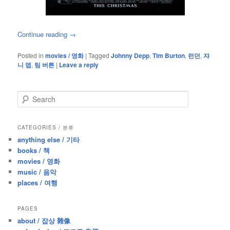
Continue reading
→
Posted in
movies / 영화
|
Tagged
Johnny Depp
,
Tim Burton
,
런던
,
쟈
니 뎁
,
팀 버튼
|
Leave a reply
S
e
a
r
CATEGORIES / 분류
c
anything else / 기타
h
books / 책
movies / 영화
music / 음악
places / 여행
PAGES
about / 잡상 雜像