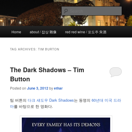
Skip
Skip
the more I see the less I know
to
to
Sear
primary
secondary
content
content
!wicked
Main
Home
about / 잡상 雜像
red red wine / 포도주 朱酒
menu
TAG ARCHIVES:
TIM BURTON
The Dark Shadows – Tim
Button
Posted on
June 3, 2012
by
ethar
팀 버튼의
다크 섀도우 Dark Shadows
는 동명의
60년대 미국 드라
마
를 바탕으로 한 영화다.