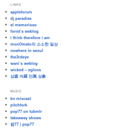
지
LINKS
난
appleforum
글
dj paradise
el memorioso
forist’s weblog
i th!nk therefore i am
monOmato의 소소한 일상
nowhere in seoul
the3rdeye
wani’s weblog
wicked – egloos
삼森 라羅 만萬 상象
MUSIC
kn mixcast
pitchfork
pop77 on tubmlr
takeaway shows
팝77 | pop77