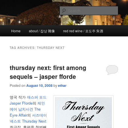
Skip
Skip
the more I see the less I know
to
to
Sear
primary
secondary
content
content
!wicked
Main
Home
about / 잡상 雜像
red red wine / 포도주 朱酒
menu
TAG ARCHIVES:
THURSDAY NEXT
thursday next: first among
sequels – jasper fforde
Posted on
August 10, 2008
by
ethar
영국 작가
재스퍼 포드
Jasper Fforde
의
제인
에어 납치사건 The
Eyre Affair
의
서즈데이
넥스트 Thursday Next
최근작, 후편중 첫번째