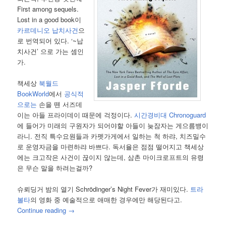
First among sequels.
Lost in a good book이
카르데니오 납치사건
으
로 번역되어 있다. ‘~납
치사건’ 으로 가는 셈인
가.
책세상
북월드
BookWorld
에서
공식적
으로는
손을 뗀 서즈데
이는 아들 프라이데이 때문에 걱정이다.
시간경비대 Chronoguard
에 들어가 미래의 구원자가 되어야할 아들이 늦잠자는 게으름뱅이
라니. 전직 특수요원들과 카펫가게에서 일하는 척 하랴, 치즈밀수
로 운영자금을 마련하랴 바쁘다. 독서율은 점점 떨어지고 책세상
에는 크고작은 사건이 끊이지 않는데, 삼촌 마이크로프트의 유령
은 무슨 말을 하려는걸까?
슈뢰딩거 밤의 열기 Schrödinger’s Night Fever가 재미있다.
트라
볼타
의 영화 중 예술적으로 애매한 경우에만 해당된다고.
Continue reading
→