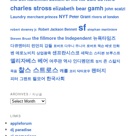
charles stross
gamh
elizabeth bear
john scalzi
NYT
Peter Grant
Laundry
merchant princes
rivers of london
sf
Robert Jackson Bennett
robert downey jr.
stephan martiniere
뉴욕타임즈
the fillmore
the Independent
Steven Brust
런던의 강들
다큐멘터리
로버트 잭슨 베넷
만화
로버트 다우니 주니어
샌프란시스코
벤 애로노비치
세탁소
상업왕족
스티븐 브루스트
엘리자베스 베어
역사
인디펜던트
여주판
존 스칼지
정치
찰스 스트로스
팬터지
캐롤
죽음
코리 닥터로우
한국사회
필모어
피터 그랜트
ARCHIVES / 지난글
archives
/
지
LINKS
난
appleforum
글
dj paradise
el memorioso