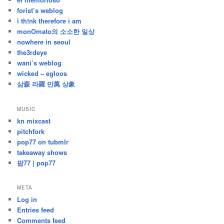
forist’s weblog
i th!nk therefore i am
monOmato의 소소한 일상
nowhere in seoul
the3rdeye
wani’s weblog
wicked – egloos
삼森 라羅 만萬 상象
MUSIC
kn mixcast
pitchfork
pop77 on tubmlr
takeaway shows
팝77 | pop77
META
Log in
Entries feed
Comments feed