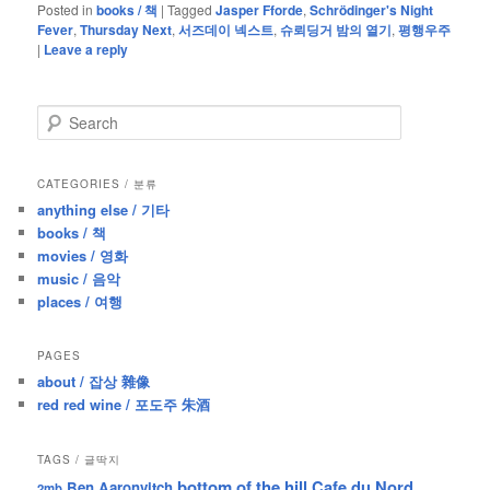
Posted in
books / 책
|
Tagged
Jasper Fforde
,
Schrödinger's Night
Fever
,
Thursday Next
,
서즈데이 넥스트
,
슈뢰딩거 밤의 열기
,
평행우주
|
Leave a reply
S
e
a
r
CATEGORIES / 분류
c
anything else / 기타
h
books / 책
movies / 영화
music / 음악
places / 여행
PAGES
about / 잡상 雜像
red red wine / 포도주 朱酒
TAGS / 글딱지
bottom of the hill
Cafe du Nord
Ben Aaronvitch
2mb