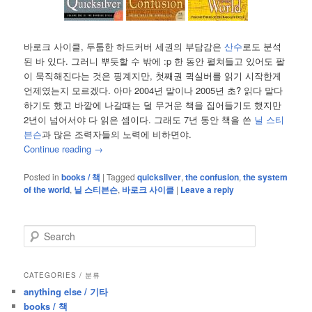
바로크 사이클, 두툼한 하드커버 세권의 부담감은
산수
로도 분석
된 바 있다. 그러니 뿌듯할 수 밖에 :p 한 동안 펼쳐들고 있어도 팔
이 묵직해진다는 것은 핑계지만, 첫째권 퀵실버를 읽기 시작한게
언제였는지 모르겠다. 아마 2004년 말이나 2005년 초? 읽다 말다
하기도 했고 바깥에 나갈때는 덜 무거운 책을 집어들기도 했지만
2년이 넘어서야 다 읽은 셈이다. 그래도 7년 동안 책을 쓴
닐 스티
븐슨
과 많은 조력자들의 노력에 비하면야.
Continue reading
→
Posted in
books / 책
|
Tagged
quicksilver
,
the confusion
,
the system
of the world
,
닐 스티븐슨
,
바로크 사이클
|
Leave a reply
S
e
a
r
CATEGORIES / 분류
c
anything else / 기타
h
books / 책