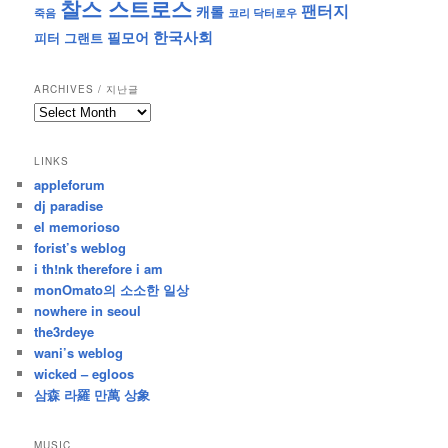
찰스 스트로스
팬터지
캐롤
죽음
코리 닥터로우
한국사회
필모어
피터 그랜트
ARCHIVES / 지난글
archives
/
지
LINKS
난
appleforum
글
dj paradise
el memorioso
forist’s weblog
i th!nk therefore i am
monOmato의 소소한 일상
nowhere in seoul
the3rdeye
wani’s weblog
wicked – egloos
삼森 라羅 만萬 상象
MUSIC