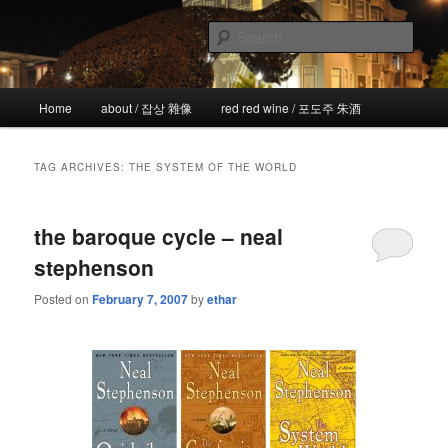
Skip
Skip
the more I see the less I know
to
to
Sear
primary
secondary
content
content
!wicked
Main
Home
about / 잡상 雜像
red red wine / 포도주 朱酒
menu
TAG ARCHIVES:
THE SYSTEM OF THE WORLD
the baroque cycle – neal
stephenson
Posted on
February 7, 2007
by
ethar