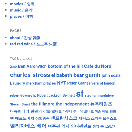
movies / 영화
music / 음악
places / 여행
PAGES
about / 잡상 雜像
red red wine / 포도주 朱酒
TAGS / 글딱지
bottom of the hill
Cafe du Nord
Ben Aaronvitch
2mb
charles stross
gamh
elizabeth bear
john scalzi
NYT
Peter Grant
Laundry
merchant princes
rivers of london
sf
Robert Jackson Bennett
robert downey jr.
stephan martiniere
뉴욕타임즈
the fillmore
the Independent
Steven Brust
런던의 강들
다큐멘터리
로버트 잭슨 베넷
만화
로버트 다우니 주니어
샌프란시스코
벤 애로노비치
세탁소
상업왕족
스티븐 브루스트
엘리자베스 베어
역사
인디펜던트
여주판
존 스칼지
정치