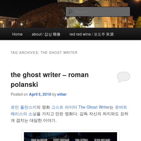
Skip
Skip
the more I see the less I know
to
to
Sear
primary
secondary
content
content
!wicked
Main
Home
about / 잡상 雜像
red red wine / 포도주 朱酒
menu
TAG ARCHIVES:
THE GHOST WRITER
the ghost writer – roman
polanski
Posted on
April 5, 2010
by
ethar
로만 폴란스키
의 영화
고스트 라이터 The Ghost Writer
는
로버트
해리스의 소설
을 가지고 만든 영화다. 감독 자신의 처지와도 묘하
게 겹치는 대담한 이야기.