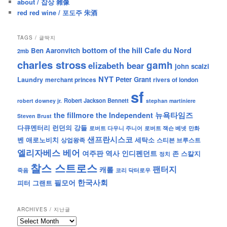
about / 잡상 雜像
red red wine / 포도주 朱酒
TAGS / 글딱지
bottom of the hill
Cafe du Nord
Ben Aaronvitch
2mb
charles stross
gamh
elizabeth bear
john scalzi
NYT
Peter Grant
Laundry
merchant princes
rivers of london
sf
Robert Jackson Bennett
robert downey jr.
stephan martiniere
뉴욕타임즈
the fillmore
the Independent
Steven Brust
런던의 강들
다큐멘터리
로버트 잭슨 베넷
만화
로버트 다우니 주니어
샌프란시스코
벤 애로노비치
세탁소
상업왕족
스티븐 브루스트
엘리자베스 베어
역사
인디펜던트
여주판
존 스칼지
정치
찰스 스트로스
팬터지
캐롤
죽음
코리 닥터로우
한국사회
필모어
피터 그랜트
ARCHIVES / 지난글
archives