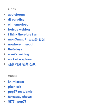
/
지
LINKS
난
appleforum
글
dj paradise
el memorioso
forist’s weblog
i th!nk therefore i am
monOmato의 소소한 일상
nowhere in seoul
the3rdeye
wani’s weblog
wicked – egloos
삼森 라羅 만萬 상象
MUSIC
kn mixcast
pitchfork
pop77 on tubmlr
takeaway shows
팝77 | pop77