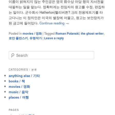
이름이 밝혀지지 않는 주인공은 영국 前수상 아담 랭의 자서전을
대필하는 일을 맡는다. 정확하게는 전임자의 원고를 수정, 편집하
는 일이다. 군수회사 Hatherton(핼리버튼? ;))의 전용제트기를 타
고다니는 이 정치인은 미국의 별장에 머물고, 원고는 보안장치가
된 금고에 들어있다.
Continue reading
→
Posted in
movies / 영화
|
Tagged
Roman Polanski
,
the ghost writer
,
로만 폴란스키
,
유령작가
|
Leave a reply
S
e
a
r
CATEGORIES / 분류
c
anything else / 기타
h
books / 책
movies / 영화
music / 음악
places / 여행
PAGES