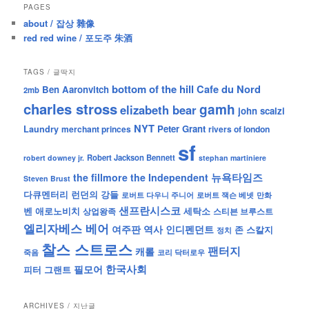
PAGES
about / 잡상 雜像
red red wine / 포도주 朱酒
TAGS / 글딱지
bottom of the hill
Cafe du Nord
Ben Aaronvitch
2mb
charles stross
gamh
elizabeth bear
john scalzi
NYT
Peter Grant
Laundry
merchant princes
rivers of london
sf
Robert Jackson Bennett
robert downey jr.
stephan martiniere
뉴욕타임즈
the fillmore
the Independent
Steven Brust
런던의 강들
다큐멘터리
로버트 잭슨 베넷
만화
로버트 다우니 주니어
샌프란시스코
벤 애로노비치
세탁소
상업왕족
스티븐 브루스트
엘리자베스 베어
역사
인디펜던트
여주판
존 스칼지
정치
찰스 스트로스
팬터지
캐롤
죽음
코리 닥터로우
한국사회
필모어
피터 그랜트
ARCHIVES / 지난글