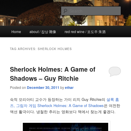
Skip
Skip
the more I see the less I know
to
to
Sear
primary
secondary
content
content
!wicked
Main
Home
about / 잡상 雜像
red red wine / 포도주 朱酒
menu
TAG ARCHIVES:
SHERLOCK HOLMES
Sherlock Holmes: A Game of
Shadows – Guy Ritchie
Posted on
December 30, 2011
by
ethar
숙적 모리아티 교수가 등장하는 가이 리치 Guy Ritchie의
셜록 홈
즈, 그림자 게임 Sherlock Holmes: A Game of Shadows
은 여전한
액션 활극이다. 냉철한 추리는 영화보다 책에서 찾는게 좋겠다.