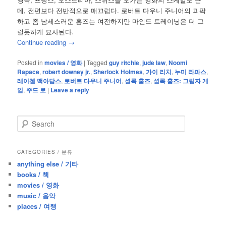
데, 전편보다 전반적으로 매끄럽다. 로버트 다우니 주니어의 괴팍
하고 좀 남세스러운 홈즈는 여전하지만 마인드 트레이닝은 더 그
럴듯하게 묘사된다.
Continue reading
→
Posted in
movies / 영화
|
Tagged
guy ritchie
,
jude law
,
Noomi
Rapace
,
robert downey jr.
,
Sherlock Holmes
,
가이 리치
,
누미 라파스
,
레이첼 맥아담스
,
로버트 다우니 주니어
,
셜록 홈즈
,
셜록 홈즈: 그림자 게
임
,
주드 로
|
Leave a reply
S
e
a
r
CATEGORIES / 분류
c
anything else / 기타
h
books / 책
movies / 영화
music / 음악
places / 여행