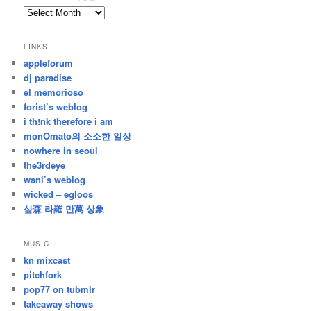
archives
/
지
LINKS
난
appleforum
글
dj paradise
el memorioso
forist’s weblog
i th!nk therefore i am
monOmato의 소소한 일상
nowhere in seoul
the3rdeye
wani’s weblog
wicked – egloos
삼森 라羅 만萬 상象
MUSIC
kn mixcast
pitchfork
pop77 on tubmlr
takeaway shows