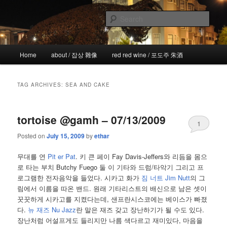
Skip
Skip
the more I see the less I know
to
to
Sear
primary
secondary
content
content
!wicked
Main
Home
about / 잡상 雜像
red red wine / 포도주 朱酒
menu
TAG ARCHIVES:
SEA AND CAKE
tortoise @gamh – 07/13/2009
1
Posted on
July 15, 2009
by
ethar
무대를 연
Pit er Pat
. 키 큰 페이 Fay Davis-Jeffers와 리듬을 몸으
로 타는 부치 Butchy Fuego 둘 이 기타와 드럼/타악기 그리고 프
로그램한 전자음악을 들었다. 시카고 화가
짐 너트 Jim Nutt
의 그
림에서 이름을 따온 밴드. 원래 기타리스트의 배신으로 남은 셋이
꿋꿋하게 시카고를 지켰다는데, 샌프란시스코에는 베이스가 빠졌
다.
뉴 재즈 Nu Jazz
란 말은 재즈 갖고 장난하기가 될 수도 있다.
장난처럼 어설프게도 들리지만 나름 색다르고 재미있다, 마음을