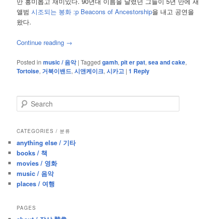
만 흥미롭고 재미있다. 90년대 이름을 날렸던 그들이 5년 만에 새
앨범
시조되는 봉화 :p Beacons of Ancestorship
을 내고 공연을
왔다.
Continue reading
→
Posted in
music / 음악
|
Tagged
gamh
,
pit er pat
,
sea and cake
,
Tortoise
,
거북이밴드
,
시앤케이크
,
시카고
|
1
Reply
S
e
a
r
CATEGORIES / 분류
c
anything else / 기타
h
books / 책
movies / 영화
music / 음악
places / 여행
PAGES