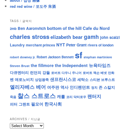
about / 잡상 雜像
red red wine / 포도주 朱酒
TAGS / 글딱지
bottom of the hill
Cafe du Nord
Ben Aaronvitch
2mb
charles stross
gamh
elizabeth bear
john scalzi
NYT
Peter Grant
Laundry
merchant princes
rivers of london
sf
Robert Jackson Bennett
robert downey jr.
stephan martiniere
뉴욕타임즈
the fillmore
the Independent
Steven Brust
런던의 강들
다큐멘터리
로버트 잭슨 베넷
만화
로버트 다우니 주니어
샌프란시스코
벤 애로노비치
세탁소
상업왕족
스티븐 브루스트
엘리자베스 베어
역사
인디펜던트
여주판
존 스칼지
정치
찰스 스트로스
팬터지
캐롤
죽음
코리 닥터로우
한국사회
필모어
피터 그랜트
ARCHIVES / 지난글
archives