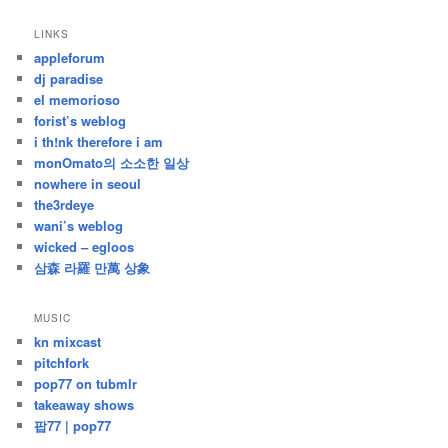
/
지
LINKS
난
appleforum
글
dj paradise
el memorioso
forist’s weblog
i th!nk therefore i am
monOmato의 소소한 일상
nowhere in seoul
the3rdeye
wani’s weblog
wicked – egloos
삼森 라羅 만萬 상象
MUSIC
kn mixcast
pitchfork
pop77 on tubmlr
takeaway shows
팝77 | pop77