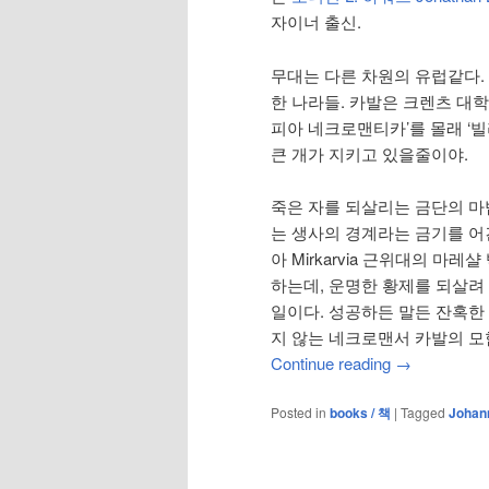
자이너 출신.
무대는 다른 차원의 유럽같다.
한 나라들. 카발은 크렌츠 대
피아 네크로맨티카’를 몰래 ‘빌
큰 개가 지키고 있을줄이야.
죽은 자를 되살리는 금단의 
는 생사의 경계라는 금기를 어
아 Mirkarvia 근위대의 마
하는데, 운명한 황제를 되살려
일이다. 성공하든 말든 잔혹한
지 않는 네크로맨서 카발의 모
Continue reading
→
Posted in
books / 책
|
Tagged
Johan