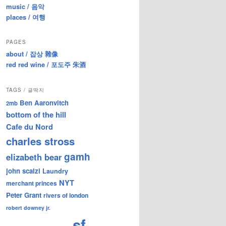
music / 음악
places / 여행
PAGES
about / 잡상 雜像
red red wine / 포도주 朱酒
TAGS / 글딱지
Ben Aaronvitch
2mb
bottom of the hill
Cafe du Nord
charles stross
gamh
elizabeth bear
john scalzi
Laundry
NYT
merchant princes
Peter Grant
rivers of london
robert downey jr.
sf