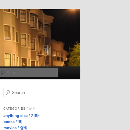
Search
S
e
a
r
CATEGORIES / 분류
c
anything else / 기타
h
books / 책
movies / 영화