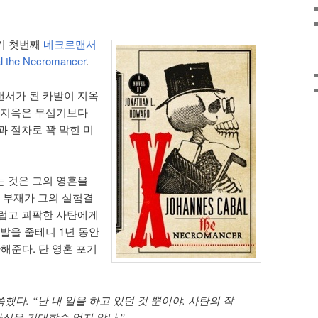
야기 첫번째
네크로맨서
the Necromancer
.
맨서가 된 카발이 지옥
 지옥은 무섭기보다
과 절차로 꽉 막힌 미
 것은 그의 영혼을
의 부재가 그의 실험결
스럽고 괴팍한 사탄에게
발을 줄테니 1년 동안
해준다. 단 영혼 포기
했다. “난 내 일을 하고 있던 것 뿐이야. 사탄의 작
심을 기대할수 없지 않나.”