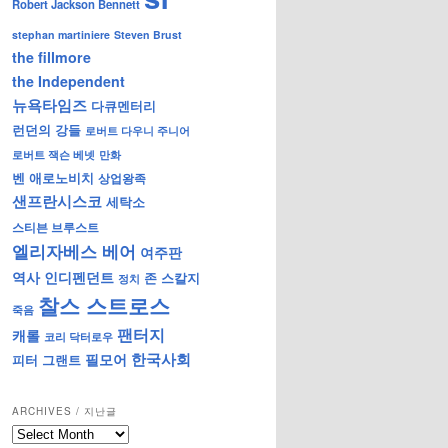
Robert Jackson Bennett
stephan martiniere
Steven Brust
the fillmore
the Independent
뉴욕타임즈
다큐멘터리
런던의 강들
로버트 다우니 주니어
로버트 잭슨 베넷
만화
벤 애로노비치
상업왕족
샌프란시스코
세탁소
스티븐 브루스트
엘리자베스 베어
여주판
역사
인디펜던트
존 스칼지
정치
찰스 스트로스
죽음
팬터지
캐롤
코리 닥터로우
한국사회
필모어
피터 그랜트
ARCHIVES / 지난글
archives