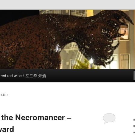
red red wine / 포도주 朱酒
WARD
 the Necromancer –
ward