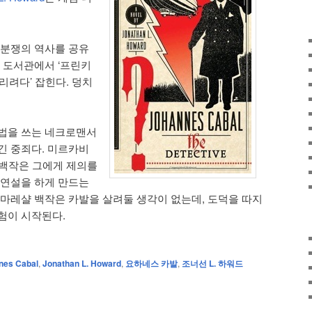
 분쟁의 역사를 공유
학 도서관에서 ‘프린키
리려다’ 잡힌다. 덩치
마법을 쓰는 네크로맨서
긴 중죄다. 미르카비
레샬 백작은 그에게 제의를
 연설을 하게 만드는
 마레샬 백작은 카발을 살려둘 생각이 없는데, 도덕을 따지
험이 시작된다.
nes Cabal
,
Jonathan L. Howard
,
요하네스 카발
,
조너선 L. 하워드