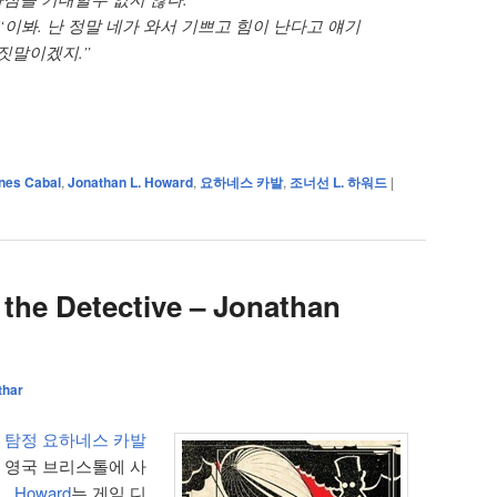
“이봐. 난 정말 네가 와서 기쁘고 힘이 난다고 얘기
짓말이겠지.”
nes Cabal
,
Jonathan L. Howard
,
요하네스 카발
,
조너선 L. 하워드
|
the Detective – Jonathan
thar
 탐정 요하네스 카발
. 영국 브리스톨에 사
. Howard
는 게임 디