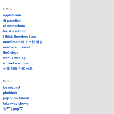
/
지
LINKS
난
appleforum
글
dj paradise
el memorioso
forist’s weblog
i th!nk therefore i am
monOmato의 소소한 일상
nowhere in seoul
the3rdeye
wani’s weblog
wicked – egloos
삼森 라羅 만萬 상象
MUSIC
kn mixcast
pitchfork
pop77 on tubmlr
takeaway shows
팝77 | pop77