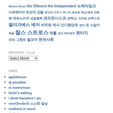
뉴욕타임즈
the fillmore
the Independent
Steven Brust
런던의 강들
다큐멘터리
로버트 잭슨 베넷
만화
로버트 다우니 주니어
샌프란시스코
벤 애로노비치
세탁소
상업왕족
스티븐 브루스트
엘리자베스 베어
역사
인디펜던트
여주판
존 스칼지
정치
찰스 스트로스
팬터지
캐롤
죽음
코리 닥터로우
한국사회
필모어
피터 그랜트
ARCHIVES / 지난글
archives
/
지
LINKS
난
appleforum
글
dj paradise
el memorioso
forist’s weblog
i th!nk therefore i am
monOmato의 소소한 일상
nowhere in seoul