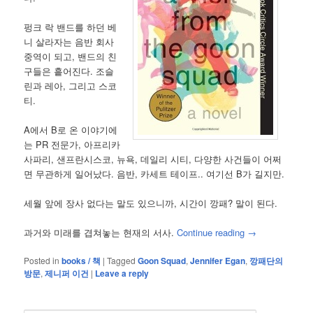
펑크 락 밴드를 하던 베
니 살라자는 음반 회사
중역이 되고, 밴드의 친
구들은 흩어진다. 조슬
린과 레아, 그리고 스코
티.
A에서 B로 온 이야기에
는 PR 전문가, 아프리카
사파리, 샌프란시스코, 뉴욕, 데일리 시티, 다양한 사건들이 어쩌
면 무관하게 일어났다. 음반, 카세트 테이프.. 여기선 B가 길지만.
세월 앞에 장사 없다는 말도 있으니까, 시간이 깡패? 말이 된다.
과거와 미래를 겹쳐놓는 현재의 서사.
Continue reading
→
Posted in
books / 책
|
Tagged
Goon Squad
,
Jennifer Egan
,
깡패단의
방문
,
제니퍼 이건
|
Leave a reply