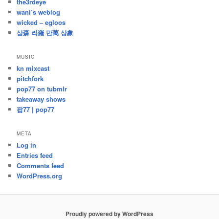
the3rdeye
wani’s weblog
wicked – egloos
삼森 라羅 만萬 상象
MUSIC
kn mixcast
pitchfork
pop77 on tubmlr
takeaway shows
팝77 | pop77
META
Log in
Entries feed
Comments feed
WordPress.org
Proudly powered by WordPress