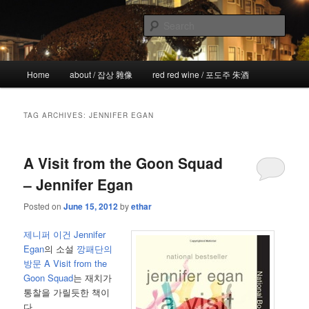
Skip
Skip
the more I see the less I know
to
to
Sear
primary
secondary
content
content
!wicked
Main
Home
about / 잡상 雜像
red red wine / 포도주 朱酒
menu
TAG ARCHIVES:
JENNIFER EGAN
A Visit from the Goon Squad
– Jennifer Egan
Posted on
June 15, 2012
by
ethar
제니퍼 이건 Jennifer
Egan
의 소설
깡패단의
방문
A Visit from the
Goon Squad
는 재치가
통찰을 가릴듯한 책이
다.