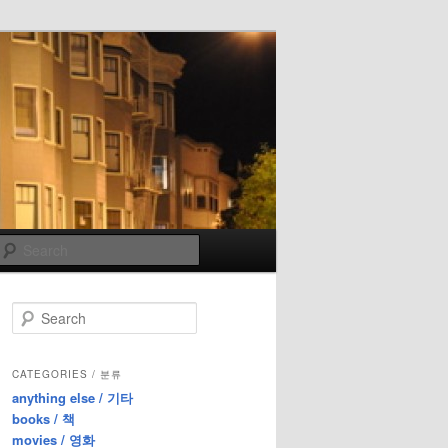
Search
S
e
a
r
CATEGORIES / 분류
c
anything else / 기타
h
books / 책
movies / 영화