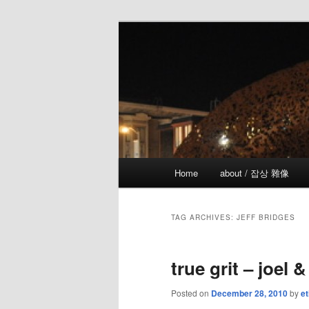
Skip
Skip
the more I see the less I know
to
to
primary
secondary
!wicked
content
content
Main
Home
about / 잡상 雜像
menu
TAG ARCHIVES:
JEFF BRIDGES
true grit – joel 
Posted on
December 28, 2010
by
et