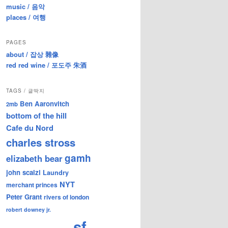
music / 음악
places / 여행
PAGES
about / 잡상 雜像
red red wine / 포도주 朱酒
TAGS / 글딱지
Ben Aaronvitch
2mb
bottom of the hill
Cafe du Nord
charles stross
gamh
elizabeth bear
john scalzi
Laundry
NYT
merchant princes
Peter Grant
rivers of london
robert downey jr.
sf