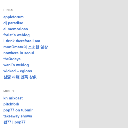
/
지
LINKS
난
appleforum
글
dj paradise
el memorioso
forist’s weblog
i th!nk therefore i am
monOmato의 소소한 일상
nowhere in seoul
the3rdeye
wani’s weblog
wicked – egloos
삼森 라羅 만萬 상象
MUSIC
kn mixcast
pitchfork
pop77 on tubmlr
takeaway shows
팝77 | pop77