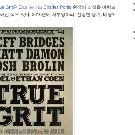
e Grit
은
찰스 포티스 Charles Portis
원작의
소설
을 바탕으
어진 적도 있다. 2010년에 서부영화라. 진정한 용기, 배짱?