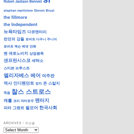
Robert Jackson Bennett
stephan martiniere
Steven Brust
the fillmore
the Independent
뉴욕타임즈
다큐멘터리
런던의 강들
로버트 다우니 주니어
로버트 잭슨 베넷
만화
벤 애로노비치
상업왕족
샌프란시스코
세탁소
스티븐 브루스트
엘리자베스 베어
여주판
역사
인디펜던트
존 스칼지
정치
찰스 스트로스
죽음
팬터지
캐롤
코리 닥터로우
한국사회
필모어
피터 그랜트
ARCHIVES / 지난글
archives