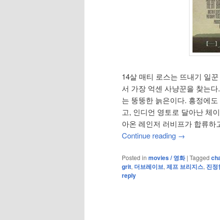
14살 매티 로스는 뜨내기 일
서 가장 억센 사냥꾼을 찾는다.
는 뚱뚱한 늙은이다. 흥정에도
고, 인디언 영토로 달아난 체
아온 레인저 러비프가 합류하고
Continue reading
→
Posted in
movies / 영화
|
Tagged
cha
grit
,
더브레이브
,
제프 브리지스
,
진정
reply