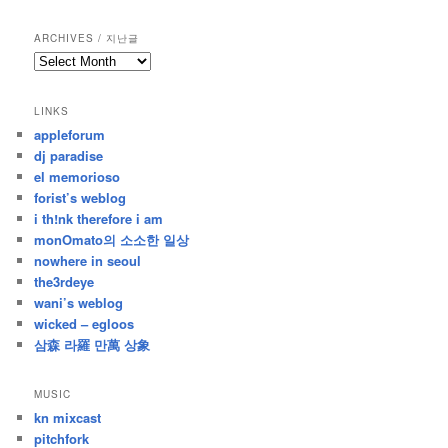
ARCHIVES / 지난글
archives
/
지
LINKS
난
appleforum
글
dj paradise
el memorioso
forist’s weblog
i th!nk therefore i am
monOmato의 소소한 일상
nowhere in seoul
the3rdeye
wani’s weblog
wicked – egloos
삼森 라羅 만萬 상象
MUSIC
kn mixcast
pitchfork