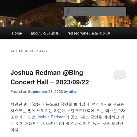
Skip
Skip
the more I see the less I know
to
to
Sear
primary
secondary
content
content
!wicked
Main
Home
about / 잡상 雜像
red red wine / 포도주 朱酒
menu
TAG ARCHIVES:
JAZZ
Joshua Redman @Bing
Concert Hall – 2023/09/22
Posted on
September 23, 2023
by
ethar
백만년 만에(같은 기분으로) 공연을 보러갔다. 여러가지로 샌프란
시스코는 멀게 느껴지는 가운데 스탠포드대학에 오는 색소폰주자
조슈아 레드먼 Joshua Redman
의 공연. 재즈 공연을 예매하고 가
는 것이 처음인데, 나보다 나이 많은 관객이 더 많은 것도 오랜만
이다.