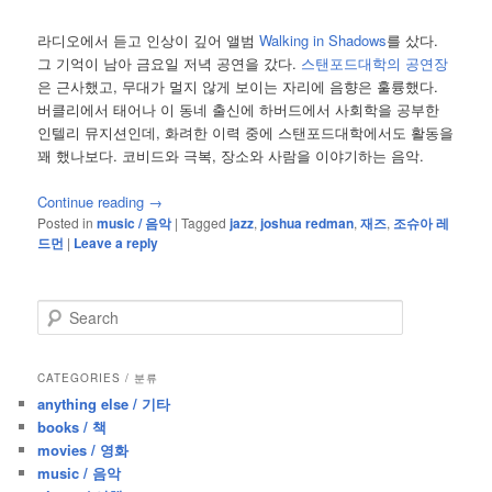
라디오에서 듣고 인상이 깊어 앨범
Walking in Shadows
를 샀다.
그 기억이 남아 금요일 저녁 공연을 갔다.
스탠포드대학의 공연장
은 근사했고, 무대가 멀지 않게 보이는 자리에 음향은 훌륭했다.
버클리에서 태어나 이 동네 출신에 하버드에서 사회학을 공부한
인텔리 뮤지션인데, 화려한 이력 중에 스탠포드대학에서도 활동을
꽤 했나보다. 코비드와 극복, 장소와 사람을 이야기하는 음악.
Continue reading
→
Posted in
music / 음악
|
Tagged
jazz
,
joshua redman
,
재즈
,
조슈아 레
드먼
|
Leave a reply
S
e
a
r
CATEGORIES / 분류
c
anything else / 기타
h
books / 책
movies / 영화
music / 음악