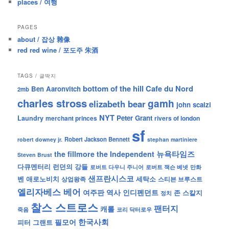
places / 여행
PAGES
about / 잡상 雜像
red red wine / 포도주 朱酒
TAGS / 글딱지
bottom of the hill
Cafe du Nord
Ben Aaronvitch
2mb
charles stross
gamh
elizabeth bear
john scalzi
NYT
Peter Grant
Laundry
merchant princes
rivers of london
sf
Robert Jackson Bennett
robert downey jr.
stephan martiniere
뉴욕타임즈
the fillmore
the Independent
Steven Brust
런던의 강들
다큐멘터리
로버트 잭슨 베넷
만화
로버트 다우니 주니어
샌프란시스코
벤 애로노비치
세탁소
상업왕족
스티븐 브루스트
엘리자베스 베어
역사
인디펜던트
여주판
존 스칼지
정치
찰스 스트로스
팬터지
캐롤
죽음
코리 닥터로우
한국사회
필모어
피터 그랜트