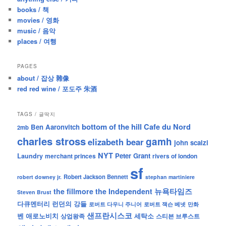
h
books / 책
movies / 영화
music / 음악
places / 여행
PAGES
about / 잡상 雜像
red red wine / 포도주 朱酒
TAGS / 글딱지
bottom of the hill
Cafe du Nord
Ben Aaronvitch
2mb
charles stross
gamh
elizabeth bear
john scalzi
NYT
Peter Grant
Laundry
merchant princes
rivers of london
sf
Robert Jackson Bennett
robert downey jr.
stephan martiniere
뉴욕타임즈
the fillmore
the Independent
Steven Brust
런던의 강들
다큐멘터리
로버트 잭슨 베넷
만화
로버트 다우니 주니어
샌프란시스코
벤 애로노비치
세탁소
상업왕족
스티븐 브루스트