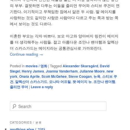
의 부부. 걸핏하면 다투는 이들을 줄리언 무어와 스티브 쿠건이 연
기한다. 이기적이고 무책임한 점에서 닮은 두 사람. 딸 메이지를
사랑하는 것도 같지만 사랑은 사람마다 다르고 주는 쪽과 받는 쪽
에서 보이는 것도 다르다.
이혼한 부모는 각자 바쁘다. 보모 마고와 양아버지 링컨이 메이지
를 더 생각해주는 사람들. 젊고 아름다운 조안나 밴더햄과 알렉산
더 스카스가드는 메이지라는 공통관심사로 가까와진다.
Continue reading
→
Posted in
movies / 영화
|
Tagged
Alexander Skarsgård
,
David
Siegel
,
Henry James
,
Joanna Vanderham
,
Julianne Moore
,
new
york
,
Onata Aprile
,
Scott McGehee
,
Steve Coogan
,
뉴욕
,
스티브 쿠
건
,
알렉산더 스카스가드
,
오나타 어프릴
,
왓 메이지 뉴
,
조안나 밴더햄
,
줄리언 무어
|
Leave a reply
S
e
a
r
CATEGORIES / 분류
c
anything else / 기타