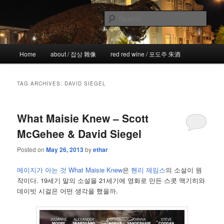
Skip
Skip
the more I see the less I know
to
to
Sear
primary
secondary
content
content
!wicked
Main
Home
about / 잡상 雜像
red red wine / 포도주 朱酒
menu
TAG ARCHIVES:
DAVID SIEGEL
What Maisie Knew – Scott
McGehee & David Siegel
Posted on
May 26, 2013
by
ethar
메이지가 아는 것 What Maisie Knew
은
헨리 제임스
의 소설이 원
작이다. 19세기 말의 소설을 21세기에 영화로 만든 스콧 맥기히와
데이빗 시걸은 어떤 생각을 했을까.