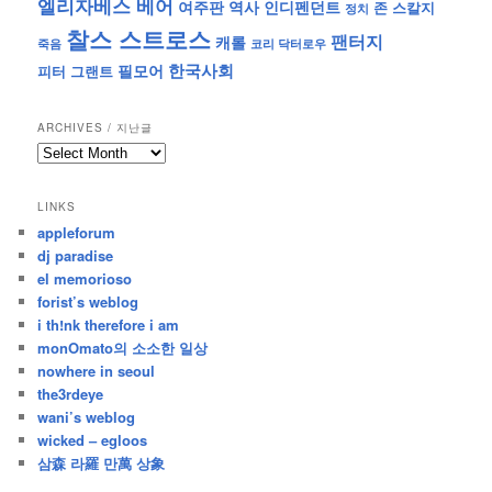
엘리자베스 베어
역사
인디펜던트
여주판
존 스칼지
정치
찰스 스트로스
팬터지
캐롤
죽음
코리 닥터로우
한국사회
필모어
피터 그랜트
ARCHIVES / 지난글
archives
/
지
LINKS
난
appleforum
글
dj paradise
el memorioso
forist’s weblog
i th!nk therefore i am
monOmato의 소소한 일상
nowhere in seoul
the3rdeye
wani’s weblog
wicked – egloos
삼森 라羅 만萬 상象