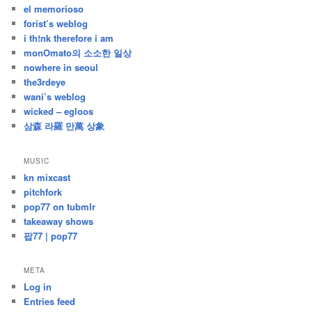
el memorioso
forist’s weblog
i th!nk therefore i am
monOmato의 소소한 일상
nowhere in seoul
the3rdeye
wani’s weblog
wicked – egloos
삼森 라羅 만萬 상象
MUSIC
kn mixcast
pitchfork
pop77 on tubmlr
takeaway shows
팝77 | pop77
META
Log in
Entries feed