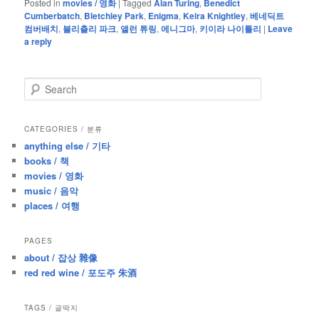
Posted in
movies / 영화
|
Tagged
Alan Turing
,
Benedict
Cumberbatch
,
Bletchley Park
,
Enigma
,
Keira Knightley
,
베네딕트
컴버배치
,
블리츨리 파크
,
앨런 튜링
,
에니그마
,
키이라 나이틀리
|
Leave
a reply
S
e
a
r
CATEGORIES / 분류
c
anything else / 기타
h
books / 책
movies / 영화
music / 음악
places / 여행
PAGES
about / 잡상 雜像
red red wine / 포도주 朱酒
TAGS / 글딱지