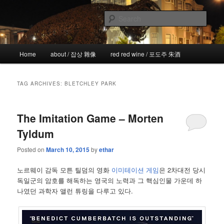
Skip
Skip
the more I see the less I know
to
to
Sear
primary
secondary
content
content
!wicked
Main
Home
about / 잡상 雜像
red red wine / 포도주 朱酒
menu
TAG ARCHIVES:
BLETCHLEY PARK
The Imitation Game – Morten
Tyldum
Posted on
March 10, 2015
by
ethar
노르웨이 감독 모튼 틸덤의 영화
이미테이션 게임
은 2차대전 당시
독일군의 암호를 해독하는 영국의 노력과 그 핵심인물 가운데 하
나였던 과학자 앨런 튜링을 다루고 있다.