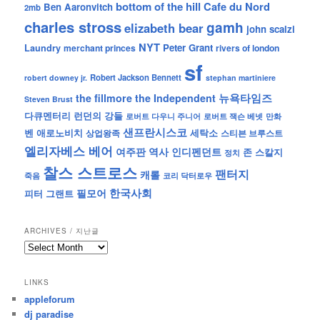
bottom of the hill
Cafe du Nord
Ben Aaronvitch
2mb
charles stross
gamh
elizabeth bear
john scalzi
NYT
Peter Grant
Laundry
merchant princes
rivers of london
sf
Robert Jackson Bennett
robert downey jr.
stephan martiniere
뉴욕타임즈
the fillmore
the Independent
Steven Brust
런던의 강들
다큐멘터리
로버트 잭슨 베넷
만화
로버트 다우니 주니어
샌프란시스코
벤 애로노비치
세탁소
상업왕족
스티븐 브루스트
엘리자베스 베어
역사
인디펜던트
여주판
존 스칼지
정치
찰스 스트로스
팬터지
캐롤
죽음
코리 닥터로우
한국사회
필모어
피터 그랜트
ARCHIVES / 지난글
archives
/
지
LINKS
난
appleforum
글
dj paradise