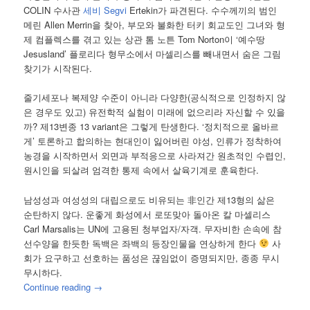
COLIN 수사관
세비 Segvi
Ertekin가 파견된다. 수수께끼의 범인
메린 Allen Merrin을 찾아, 부모와 불화한 터키 회교도인 그녀와 형
제 컴플렉스를 겪고 있는 상관 톰 노튼 Tom Norton이 ‘예수땅
Jesusland’ 플로리다 형무소에서 마셀리스를 빼내면서 숨은 그림
찾기가 시작된다.
줄기세포나 복제양 수준이 아니라 다양한(공식적으로 인정하지 않
은 경우도 있고) 유전학적 실험이 미래에 없으리라 자신할 수 있을
까? 제13변종 13 variant은 그렇게 탄생한다. ‘정치적으로 올바르
게’ 토론하고 합의하는 현대인이 잃어버린 야성, 인류가 정착하여
농경을 시작하면서 외면과 부적응으로 사라져간 원초적인 수렵인,
원시인을 되살려 엄격한 통제 속에서 살육기계로 훈육한다.
남성성과 여성성의 대립으로도 비유되는 非인간 제13형의 삶은
순탄하지 않다. 운좋게 화성에서 로또맞아 돌아온 칼 마셀리스
Carl Marsalis는 UN에 고용된 청부업자/자객. 무자비한 손속에 참
선수양을 한듯한 독백은 좌백의 등장인물을 연상하게 한다
사
회가 요구하고 선호하는 품성은 끊임없이 증명되지만, 종종 무시
무시하다.
Continue reading
→