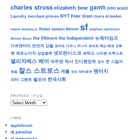
charles stross
gamh
elizabeth bear
john scalzi
NYT
Peter Grant
Laundry
merchant princes
rivers of london
sf
Robert Jackson Bennett
robert downey jr.
stephan martiniere
뉴욕타임즈
the fillmore
the Independent
Steven Brust
런던의 강들
다큐멘터리
로버트 잭슨 베넷
만화
로버트 다우니 주니어
샌프란시스코
벤 애로노비치
세탁소
상업왕족
스티븐 브루스트
엘리자베스 베어
역사
인디펜던트
여주판
존 스칼지
정치
찰스 스트로스
팬터지
캐롤
죽음
코리 닥터로우
한국사회
필모어
피터 그랜트
ARCHIVES / 지난글
archives
/
지
LINKS
난
appleforum
글
dj paradise
el memorioso