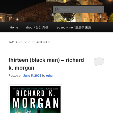
Skip
Skip
the more I see the less I know
to
to
Sear
primary
secondary
content
content
!wicked
Main
Home
about / 잡상 雜像
red red wine / 포도주 朱酒
menu
TAG ARCHIVES:
BLACK MAN
thirteen (black man) – richard
k. morgan
Posted on
June 5, 2008
by
ethar