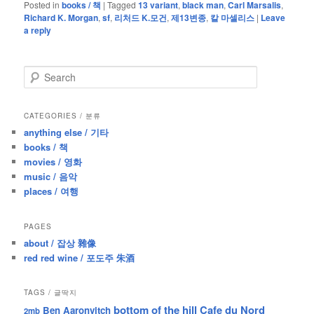
Posted in
books / 책
|
Tagged
13 variant
,
black man
,
Carl Marsalis
,
Richard K. Morgan
,
sf
,
리처드 K.모건
,
제13변종
,
칼 마셀리스
|
Leave
a reply
S
e
a
r
CATEGORIES / 분류
c
anything else / 기타
h
books / 책
movies / 영화
music / 음악
places / 여행
PAGES
about / 잡상 雜像
red red wine / 포도주 朱酒
TAGS / 글딱지
bottom of the hill
Cafe du Nord
Ben Aaronvitch
2mb