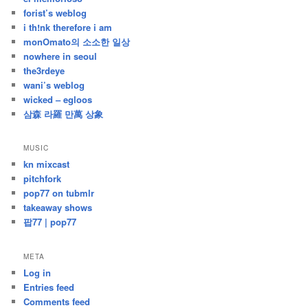
forist’s weblog
i th!nk therefore i am
monOmato의 소소한 일상
nowhere in seoul
the3rdeye
wani’s weblog
wicked – egloos
삼森 라羅 만萬 상象
MUSIC
kn mixcast
pitchfork
pop77 on tubmlr
takeaway shows
팝77 | pop77
META
Log in
Entries feed
Comments feed