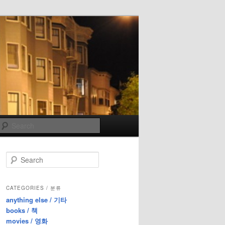
Search
S
e
a
r
CATEGORIES / 분류
c
anything else / 기타
h
books / 책
movies / 영화