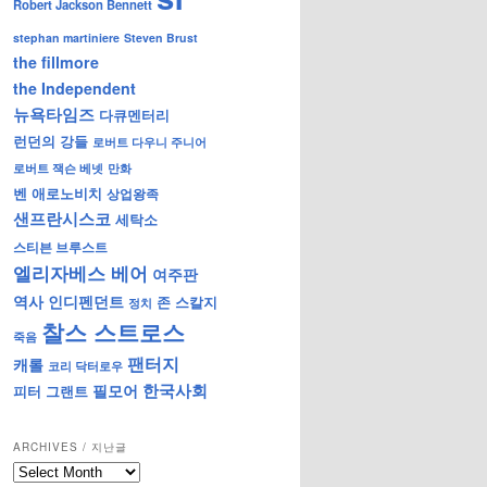
Robert Jackson Bennett
stephan martiniere
Steven Brust
the fillmore
the Independent
뉴욕타임즈
다큐멘터리
런던의 강들
로버트 다우니 주니어
로버트 잭슨 베넷
만화
벤 애로노비치
상업왕족
샌프란시스코
세탁소
스티븐 브루스트
엘리자베스 베어
여주판
역사
인디펜던트
존 스칼지
정치
찰스 스트로스
죽음
팬터지
캐롤
코리 닥터로우
한국사회
필모어
피터 그랜트
ARCHIVES / 지난글
archives