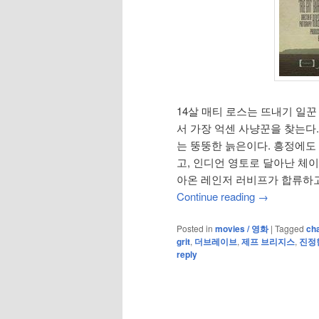
14살 매티 로스는 뜨내기 일
서 가장 억센 사냥꾼을 찾는다.
는 뚱뚱한 늙은이다. 흥정에도
고, 인디언 영토로 달아난 체
아온 레인저 러비프가 합류하고
Continue reading
→
Posted in
movies / 영화
|
Tagged
cha
grit
,
더브레이브
,
제프 브리지스
,
진정
reply