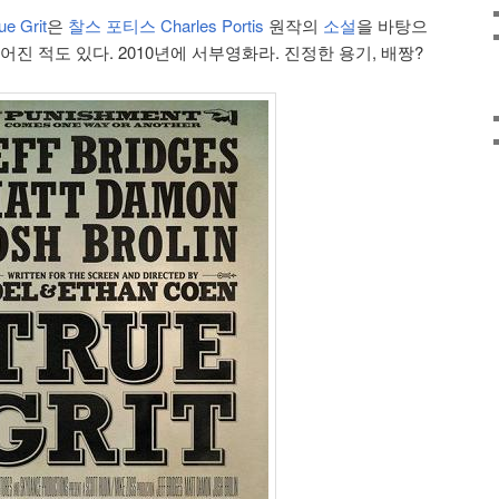
e Grit
은
찰스 포티스 Charles Portis
원작의
소설
을 바탕으
어진 적도 있다. 2010년에 서부영화라. 진정한 용기, 배짱?