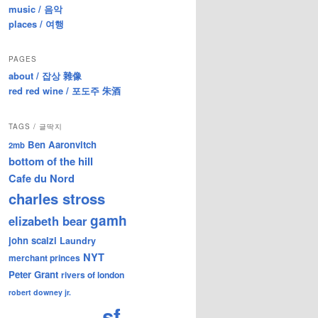
music / 음악
places / 여행
PAGES
about / 잡상 雜像
red red wine / 포도주 朱酒
TAGS / 글딱지
Ben Aaronvitch
2mb
bottom of the hill
Cafe du Nord
charles stross
gamh
elizabeth bear
john scalzi
Laundry
NYT
merchant princes
Peter Grant
rivers of london
robert downey jr.
sf