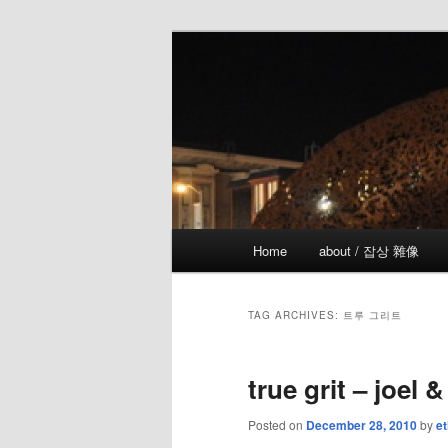
Skip
Skip
the more I see the less I know
to
to
primary
secondary
!wicked
content
content
Main
Home
about / 잡상 雜像
menu
TAG ARCHIVES:
트루 그리트
true grit – joel 
Posted on
December 28, 2010
by
et