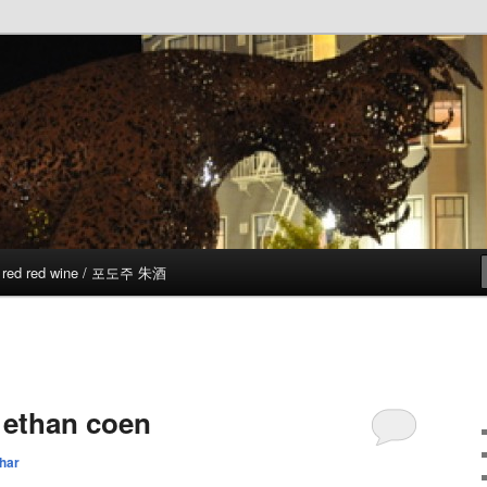
red red wine / 포도주 朱酒
& ethan coen
har