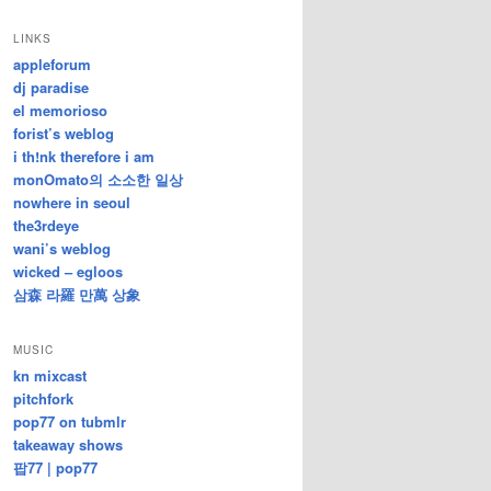
/
지
LINKS
난
appleforum
글
dj paradise
el memorioso
forist’s weblog
i th!nk therefore i am
monOmato의 소소한 일상
nowhere in seoul
the3rdeye
wani’s weblog
wicked – egloos
삼森 라羅 만萬 상象
MUSIC
kn mixcast
pitchfork
pop77 on tubmlr
takeaway shows
팝77 | pop77