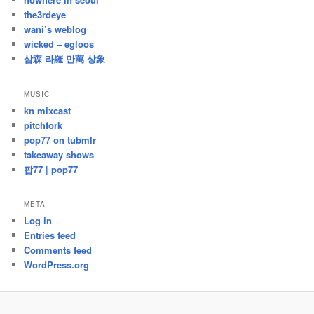
the3rdeye
wani’s weblog
wicked – egloos
삼森 라羅 만萬 상象
MUSIC
kn mixcast
pitchfork
pop77 on tubmlr
takeaway shows
팝77 | pop77
META
Log in
Entries feed
Comments feed
WordPress.org