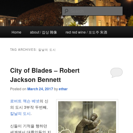
Skip
Skip
the more I see the less I know
to
to
Sear
primary
secondary
content
content
!wicked
Main
Home
about / 잡상 雜像
red red wine / 포도주 朱酒
menu
TAG ARCHIVES:
칼날의 도시
City of Blades – Robert
Jackson Bennett
Posted on
March 24, 2017
by
ethar
로버트 잭슨 베넷
의 신
의 도시 3부작 두번째,
칼날의 도시
.
신들이 기적을 행하던
세계에서 대륙인들의 지