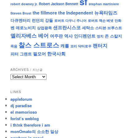
sf
Robert Jackson Bennett
robert downey jr.
stephan martiniere
뉴욕타임즈
the fillmore
the Independent
Steven Brust
런던의 강들
다큐멘터리
로버트 잭슨 베넷
만화
로버트 다우니 주니어
샌프란시스코
벤 애로노비치
세탁소
상업왕족
스티븐 브루스트
엘리자베스 베어
역사
인디펜던트
여주판
존 스칼지
정치
찰스 스트로스
팬터지
캐롤
죽음
코리 닥터로우
한국사회
필모어
피터 그랜트
ARCHIVES / 지난글
archives
/
지
LINKS
난
appleforum
글
dj paradise
el memorioso
forist’s weblog
i th!nk therefore i am
monOmato의 소소한 일상
nowhere in seoul