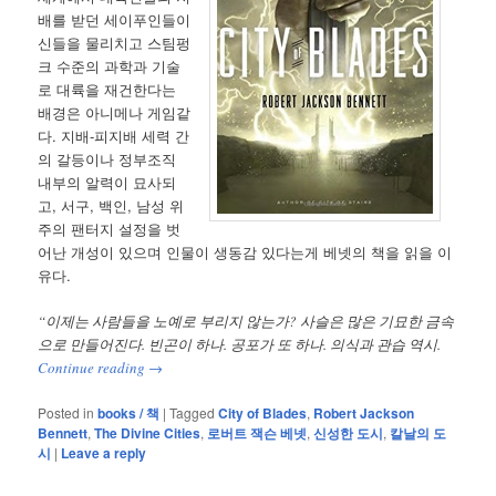
배를 받던 세이푸인들이
신들을 물리치고 스팀펑
크 수준의 과학과 기술
로 대륙을 재건한다는
배경은 아니메나 게임같
다. 지배-피지배 세력 간
의 갈등이나 정부조직
내부의 알력이 묘사되
고, 서구, 백인, 남성 위
주의 팬터지 설정을 벗
어난 개성이 있으며 인물이 생동감 있다는게 베넷의 책을 읽을 이
유다.
“이제는 사람들을 노예로 부리지 않는가? 사슬은 많은 기묘한 금속
으로 만들어진다. 빈곤이 하나. 공포가 또 하나. 의식과 관습 역시.
Continue reading
→
Posted in
books / 책
|
Tagged
City of Blades
,
Robert Jackson
Bennett
,
The Divine Cities
,
로버트 잭슨 베넷
,
신성한 도시
,
칼날의 도
시
|
Leave a reply