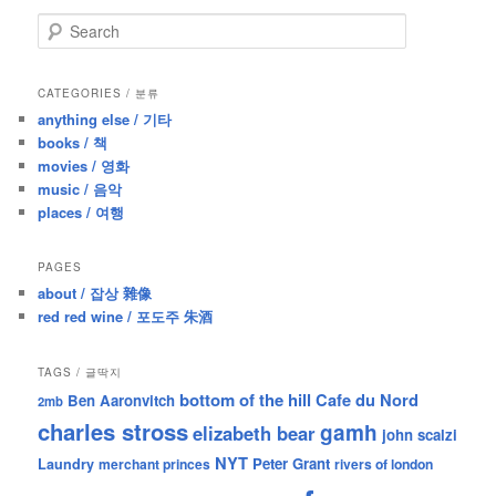
S
e
a
r
CATEGORIES / 분류
c
anything else / 기타
h
books / 책
movies / 영화
music / 음악
places / 여행
PAGES
about / 잡상 雜像
red red wine / 포도주 朱酒
TAGS / 글딱지
bottom of the hill
Cafe du Nord
Ben Aaronvitch
2mb
charles stross
gamh
elizabeth bear
john scalzi
NYT
Peter Grant
Laundry
merchant princes
rivers of london