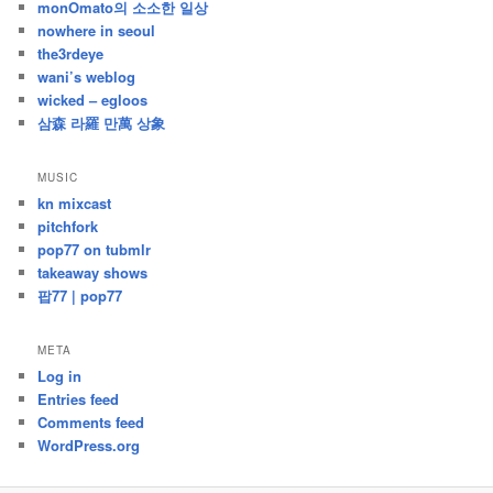
monOmato의 소소한 일상
nowhere in seoul
the3rdeye
wani’s weblog
wicked – egloos
삼森 라羅 만萬 상象
MUSIC
kn mixcast
pitchfork
pop77 on tubmlr
takeaway shows
팝77 | pop77
META
Log in
Entries feed
Comments feed
WordPress.org