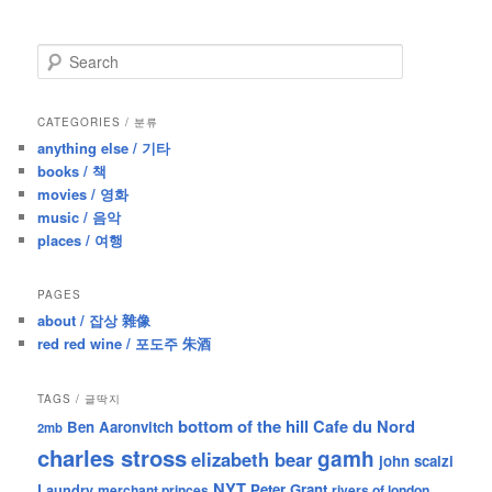
S
e
a
r
CATEGORIES / 분류
c
anything else / 기타
h
books / 책
movies / 영화
music / 음악
places / 여행
PAGES
about / 잡상 雜像
red red wine / 포도주 朱酒
TAGS / 글딱지
bottom of the hill
Cafe du Nord
Ben Aaronvitch
2mb
charles stross
gamh
elizabeth bear
john scalzi
NYT
Peter Grant
Laundry
merchant princes
rivers of london