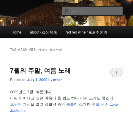
Skip
Skip
the more I see the less I know
to
to
Sear
primary
secondary
content
content
!wicked
Main
Home
about / 잡상 雜像
red red wine / 포도주 朱酒
menu
TAG ARCHIVES:
카메라 옵스큐라
7월의 주말, 여름 노래
1
Posted on
July 4, 2009
by
ethar
2009년도 7월, 여름이다.
어딘가 떠나고 싶은 마음이 들 법도 하니 이런 노래도 좋겠다.
트위터 계정
을 열고 맹활약 중인
캐롤
이 소개한
루크 잭슨 Luke
Jackson
.