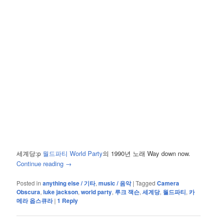
세계당:p
월드파티 World Party
의 1990년 노래 Way down now.
Continue reading
→
Posted in
anything else / 기타
,
music / 음악
|
Tagged
Camera
Obscura
,
luke jackson
,
world party
,
루크 잭슨
,
세계당
,
월드파티
,
카
메라 옵스큐라
|
1
Reply