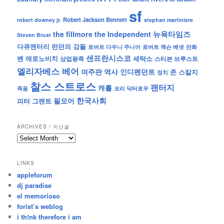
sf
Robert Jackson Bennett
robert downey jr.
stephan martiniere
뉴욕타임즈
the fillmore
the Independent
Steven Brust
런던의 강들
다큐멘터리
로버트 잭슨 베넷
만화
로버트 다우니 주니어
샌프란시스코
벤 애로노비치
세탁소
상업왕족
스티븐 브루스트
엘리자베스 베어
역사
인디펜던트
여주판
존 스칼지
정치
찰스 스트로스
팬터지
캐롤
죽음
코리 닥터로우
한국사회
필모어
피터 그랜트
ARCHIVES / 지난글
archives
/
지
LINKS
난
appleforum
글
dj paradise
el memorioso
forist’s weblog
i th!nk therefore i am