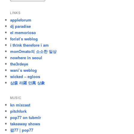
/
지
LINKS
난
appleforum
글
dj paradise
el memorioso
forist’s weblog
i th!nk therefore i am
monOmato의 소소한 일상
nowhere in seoul
the3rdeye
wani’s weblog
wicked – egloos
삼森 라羅 만萬 상象
MUSIC
kn mixcast
pitchfork
pop77 on tubmlr
takeaway shows
팝77 | pop77