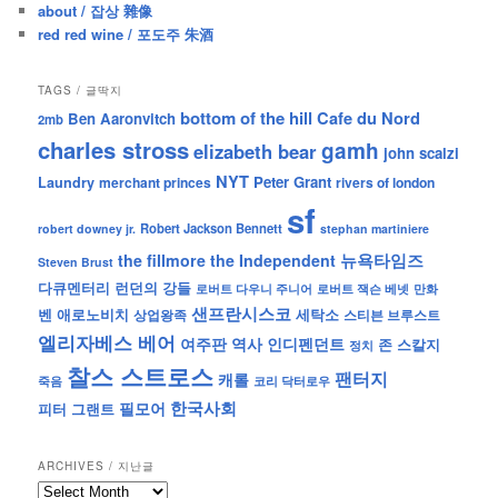
about / 잡상 雜像
red red wine / 포도주 朱酒
TAGS / 글딱지
bottom of the hill
Cafe du Nord
Ben Aaronvitch
2mb
charles stross
gamh
elizabeth bear
john scalzi
NYT
Peter Grant
Laundry
merchant princes
rivers of london
sf
Robert Jackson Bennett
robert downey jr.
stephan martiniere
뉴욕타임즈
the fillmore
the Independent
Steven Brust
런던의 강들
다큐멘터리
로버트 잭슨 베넷
만화
로버트 다우니 주니어
샌프란시스코
벤 애로노비치
세탁소
상업왕족
스티븐 브루스트
엘리자베스 베어
역사
인디펜던트
여주판
존 스칼지
정치
찰스 스트로스
팬터지
캐롤
죽음
코리 닥터로우
한국사회
필모어
피터 그랜트
ARCHIVES / 지난글
archives