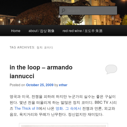
Skip
Skip
the more I see the less I know
to
to
Sear
primary
secondary
content
content
!wicked
Main
Home
about / 잡상 雜像
red red wine / 포도주 朱酒
menu
TAG ARCHIVES:
정치 코미디
in the loop – armando
iannucci
Posted on
October 25, 2009
by
ethar
영국과 미국, 전쟁을 피하려 하지만 누군가의 실수는 좋은 구실이
된다. 몇년 전을 떠올리게 하는 말많은 정치 코미디. BBC TV 시리
즈
The Thick of It
에서 나온
영화. 그 속에서
전쟁과 언론, 외교와
음모, 욕지거리와 무례가 난무한다. 정신없지만 재미있다.