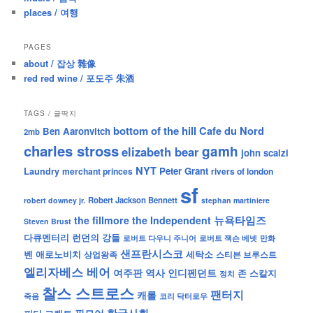
places / 여행
PAGES
about / 잡상 雜像
red red wine / 포도주 朱酒
TAGS / 글딱지
bottom of the hill
Cafe du Nord
Ben Aaronvitch
2mb
charles stross
gamh
elizabeth bear
john scalzi
NYT
Peter Grant
Laundry
merchant princes
rivers of london
sf
Robert Jackson Bennett
robert downey jr.
stephan martiniere
뉴욕타임즈
the fillmore
the Independent
Steven Brust
런던의 강들
다큐멘터리
로버트 잭슨 베넷
만화
로버트 다우니 주니어
샌프란시스코
벤 애로노비치
세탁소
상업왕족
스티븐 브루스트
엘리자베스 베어
역사
인디펜던트
여주판
존 스칼지
정치
찰스 스트로스
팬터지
캐롤
죽음
코리 닥터로우
한국사회
필모어