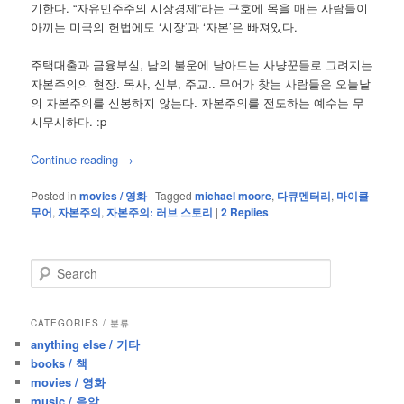
기한다. “자유민주주의 시장경제”라는 구호에 목을 매는 사람들이
아끼는 미국의 헌법에도 ‘시장’과 ‘자본’은 빠져있다.
주택대출과 금융부실, 남의 불운에 날아드는 사냥꾼들로 그려지는
자본주의의 현장. 목사, 신부, 주교.. 무어가 찾는 사람들은 오늘날
의 자본주의를 신봉하지 않는다. 자본주의를 전도하는 예수는 무
시무시하다. :p
Continue reading
→
Posted in
movies / 영화
|
Tagged
michael moore
,
다큐멘터리
,
마이클
무어
,
자본주의
,
자본주의: 러브 스토리
|
2
Replies
S
e
a
r
CATEGORIES / 분류
c
anything else / 기타
h
books / 책
movies / 영화
music / 음악