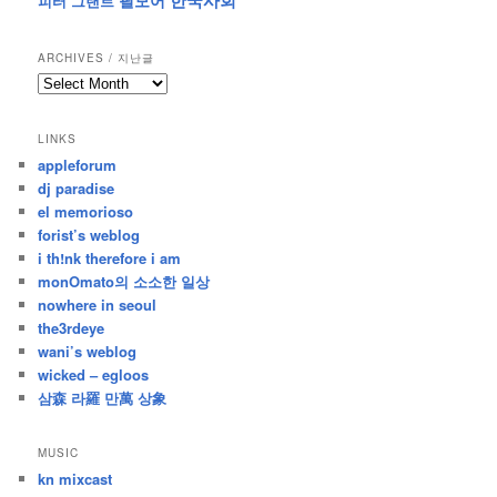
피터 그랜트
ARCHIVES / 지난글
archives
/
지
LINKS
난
appleforum
글
dj paradise
el memorioso
forist’s weblog
i th!nk therefore i am
monOmato의 소소한 일상
nowhere in seoul
the3rdeye
wani’s weblog
wicked – egloos
삼森 라羅 만萬 상象
MUSIC
kn mixcast