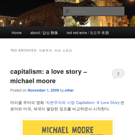
Skip
Skip
the more I see the less I know
to
to
Sear
primary
secondary
content
content
!wicked
Main
Home
about / 잡상 雜像
red red wine / 포도주 朱酒
menu
TAG ARCHIVES:
자본주의: 러브 스토리
capitalism: a love story –
2
michael moore
Posted on
November 1, 2009
by
ethar
마이클 무어의 영화 ‘
자본주의와 사랑 Capitalism: A Love Story
‘은
로마와 미국, 제국이 멸망한 징조를 비교하면서 시작한다.