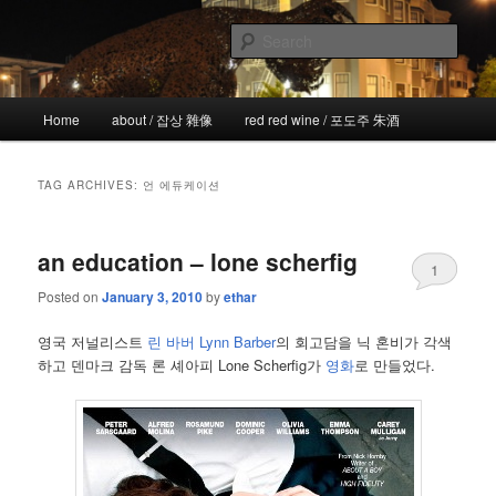
Skip
Skip
the more I see the less I know
to
to
Sear
primary
secondary
content
content
!wicked
Main
Home
about / 잡상 雜像
red red wine / 포도주 朱酒
menu
TAG ARCHIVES:
언 에듀케이션
an education – lone scherfig
1
Posted on
January 3, 2010
by
ethar
영국 저널리스트
린 바버 Lynn Barber
의 회고담을 닉 혼비가 각색
하고 덴마크 감독 론 셰아피 Lone Scherfig가
영화
로 만들었다.