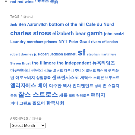
red red wine / 포도주 朱酒
TAGS / 글딱지
bottom of the hill
Cafe du Nord
Ben Aaronvitch
2mb
charles stross
gamh
elizabeth bear
john scalzi
NYT
Peter Grant
Laundry
merchant princes
rivers of london
sf
Robert Jackson Bennett
robert downey jr.
stephan martiniere
뉴욕타임즈
the fillmore
the Independent
Steven Brust
런던의 강들
다큐멘터리
로버트 잭슨 베넷
만화
로버트 다우니 주니어
샌프란시스코
벤 애로노비치
세탁소
상업왕족
스티븐 브루스트
엘리자베스 베어
역사
인디펜던트
여주판
존 스칼지
정치
찰스 스트로스
팬터지
캐롤
죽음
코리 닥터로우
한국사회
필모어
피터 그랜트
ARCHIVES / 지난글
archives
/