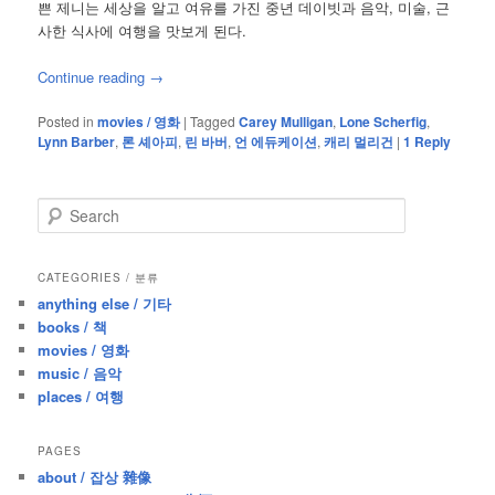
쁜 제니는 세상을 알고 여유를 가진 중년 데이빗과 음악, 미술, 근
사한 식사에 여행을 맛보게 된다.
Continue reading
→
Posted in
movies / 영화
|
Tagged
Carey Mulligan
,
Lone Scherfig
,
Lynn Barber
,
론 셰아피
,
린 바버
,
언 에듀케이션
,
캐리 멀리건
|
1
Reply
S
e
a
r
CATEGORIES / 분류
c
anything else / 기타
h
books / 책
movies / 영화
music / 음악
places / 여행
PAGES
about / 잡상 雜像