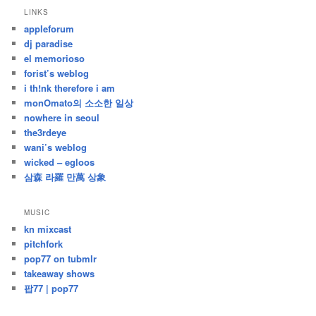
지
LINKS
난
appleforum
글
dj paradise
el memorioso
forist’s weblog
i th!nk therefore i am
monOmato의 소소한 일상
nowhere in seoul
the3rdeye
wani’s weblog
wicked – egloos
삼森 라羅 만萬 상象
MUSIC
kn mixcast
pitchfork
pop77 on tubmlr
takeaway shows
팝77 | pop77