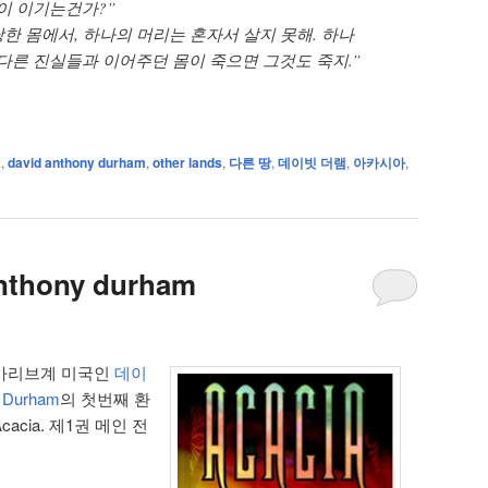
이 이기는건가?”
당한 몸에서, 하나의 머리는 혼자서 살지 못해. 하나
다른 진실들과 이어주던 몸이 죽으면 그것도 죽지.”
a
,
david anthony durham
,
other lands
,
다른 땅
,
데이빗 더램
,
아카시아
,
anthony durham
 카리브계 미국인
데이
 Durham
의 첫번째 환
Acacia. 제1권 메인 전