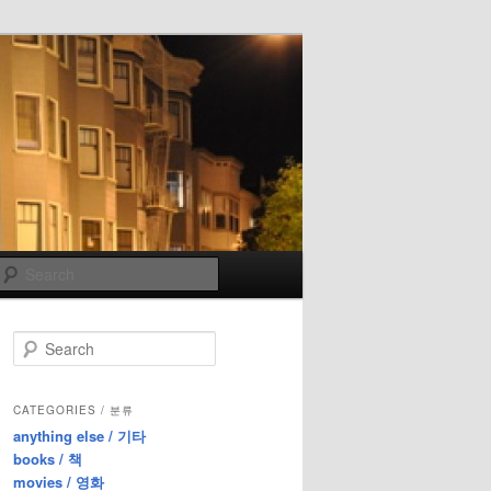
Search
S
e
a
r
CATEGORIES / 분류
c
anything else / 기타
h
books / 책
movies / 영화