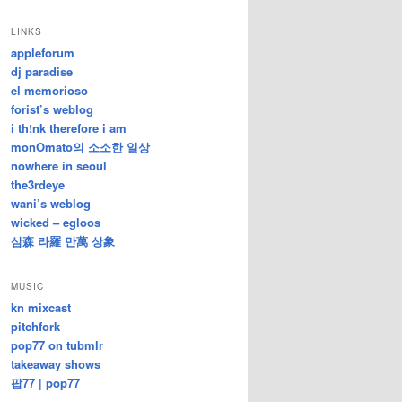
/
지
LINKS
난
appleforum
글
dj paradise
el memorioso
forist’s weblog
i th!nk therefore i am
monOmato의 소소한 일상
nowhere in seoul
the3rdeye
wani’s weblog
wicked – egloos
삼森 라羅 만萬 상象
MUSIC
kn mixcast
pitchfork
pop77 on tubmlr
takeaway shows
팝77 | pop77