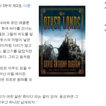
 3부작 제2권,
다른
내세워 로던 애클룬
 거친 회색 바다를 건너는
엘은 그들의 의도를 알
산토스의 마법이 낳은
. 거미처럼 다리가 많고
승, 물고기를 닮았지만
르다. 그리고 용처럼
코린은 아무도 믿을 수
어난 아들 에이든
왕은 외로운 왕좌를 포
머리가 여럿 달린 학이다’라는 말이 있어. 동요하면 그
우고 하나만 남게되지.”