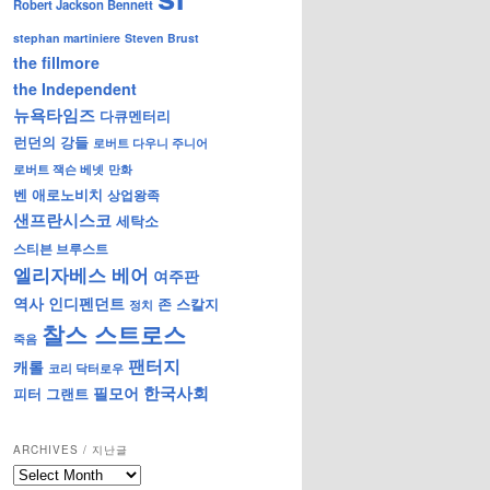
Robert Jackson Bennett
stephan martiniere
Steven Brust
the fillmore
the Independent
뉴욕타임즈
다큐멘터리
런던의 강들
로버트 다우니 주니어
로버트 잭슨 베넷
만화
벤 애로노비치
상업왕족
샌프란시스코
세탁소
스티븐 브루스트
엘리자베스 베어
여주판
역사
인디펜던트
존 스칼지
정치
찰스 스트로스
죽음
팬터지
캐롤
코리 닥터로우
한국사회
필모어
피터 그랜트
ARCHIVES / 지난글
archives