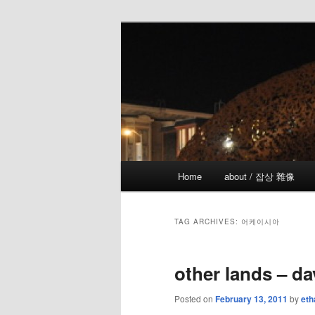
Skip
Skip
the more I see the less I know
to
to
primary
secondary
!wicked
content
content
Main
Home
about / 잡상 雜像
menu
TAG ARCHIVES:
어케이시아
other lands – d
Posted on
February 13, 2011
by
eth