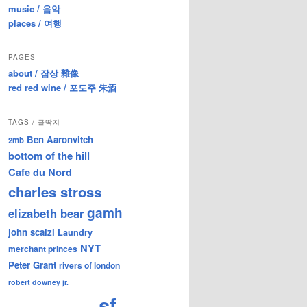
music / 음악
places / 여행
PAGES
about / 잡상 雜像
red red wine / 포도주 朱酒
TAGS / 글딱지
Ben Aaronvitch
2mb
bottom of the hill
Cafe du Nord
charles stross
gamh
elizabeth bear
john scalzi
Laundry
NYT
merchant princes
Peter Grant
rivers of london
robert downey jr.
sf