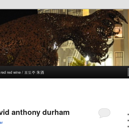
red red wine / 포도주 朱酒
avid anthony durham
ar