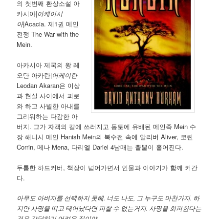
의 첫번째 환상소설 아
카시아|
아케이시
아
|Acacia. 제1권 메인
전쟁 The War with the
Mein.
아카시아 제국의 왕 레
오단 아카란|
어케이란
Leodan Akaran은 이상
과 현실 사이에서 괴로
와 하고 사별한 아내를
그리워하는 다감한 아
버지. 그가 자객의 칼에 쓰러지고 동토에 유배된 메인족 Mein 수
장 해니시 메인 Hanish Mein의 복수전 속에 알리버 Aliver, 코린
Corrin, 메나 Mena, 다리엘 Dariel 4남매는 뿔뿔이 흩어진다.
두툼한 하드커버, 책장이 넘어가면서 인물과 이야기가 함께 커간
다.
아무도 아버지를 선택하지 못해. 너도 나도, 그 누구도 마찬가지. 하
지만 사명을 띠고 태어났다면 피할 수 없는거지. 사명을 회피한다는
것은 감당하기 어려운 짐이야.