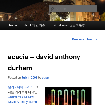
Skip
the more I see the less I know
to
Sear
primary
content
!wicked
Main
Home
about / 잡상 雜像
red red wine / 포도주 朱酒
menu
Post
←
Previous
Next
→
navigation
acacia – david anthony
durham
Posted on
July 1, 2008
by
ethar
캘리포니아 프레즈노
에
사는 카리브계 미국인
데이빗 안소니 더램
David Anthony Durham