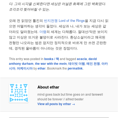
다. 그의 시각을 신뢰한다면 세상은 어설픈 화폭에 그린 벽화였다.
조각조각 찢어버릴 수 있는.
오래 전 읽었던 톨킨의
반지전쟁 Lord of the Rings
을 지금 다시 읽
으면 어떨까하는 생각이 들었다. 세상과 나, 내가 보는 세상은 같
더라도 달라졌는데.
더램
의 세계는 다채롭다. 절대선/악은 보이지
않고 이상은 뜨거운 불덩이로 사라진다. 환상소설이라고 왜곡된
전형만 나오라는 법은 없지만 정치적으로 바르게 만 쓰면 곤란한
데, 경직된 올바름이 아니라는 것은 장점이다.
This entry was posted in
books / 책
and tagged
acacia
,
david
anthony durham
,
the war with the mein
,
데이빗 더램
,
메인 전쟁
,
아카
시아
,
어케이시아
by
ethar
. Bookmark the
permalink
.
About ethar
mind goes back but time goes on and farewell
should be forever // alfred bester
View all posts by ethar
→