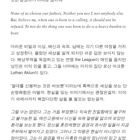
None of us choose our fathers. Neither you nor I, nor anybody else.
But, believe me, when one is born to a calling, it should not be
refused. To not do the thing one was born to do is a heavy burden to
bear.
더러운 비밀과 이상, 배신과 속죄. 남매는 각기 다른 여정을 거치
고 성장한다. 몰랐던 세상을 알게 되지만 쉬운 답은 보이지 않는
다. 해상무역을 독점하고 있는 연맹 the League이 메인을 돕지만
상인은 이익 만을 쫓고, 그들 너머에는 미지의 집단 로산 아크룬
Lothan Aklun이 있다.
‘절대를 신봉하는 것은 바보뿐’이라는데 흑백으로 세상을 보는 단
순명쾌함은 어떨까. 현실을 잊는 이야기에서는 괜찮은걸까. 이야
기 속에서까지 복잡다단한 삶을 볼 필요는 없는걸까.
그럴 수는 없었다. 그는 거듭 부정했다. 익숙한 친밀함에도 불구하
고 불가능한 일. 메인고원에서 시신들 속에 열병을 앓으며 보았던
환각을 보는듯 했다. 정신을 혼란케했던 광경과 유사한 일들이 지금
주위에서 벌어지고 있었다. 그러나 그 악몽은 현실이 아니었다. 미
망이었다. 그는 이 광경들 역시 미혹된 마음의 장난이라 믿고 싶었