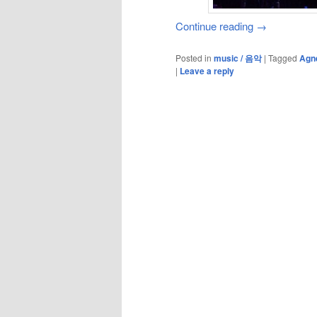
Continue reading
→
Posted in
music / 음악
|
Tagged
Agn
|
Leave a reply