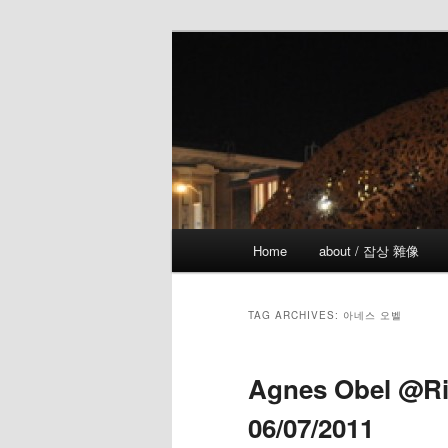
Skip
Skip
the more I see the less I know
to
to
primary
secondary
!wicked
content
content
Main
Home
about / 잡상 雜像
menu
TAG ARCHIVES:
아네스 오벨
Agnes Obel @Ri
06/07/2011