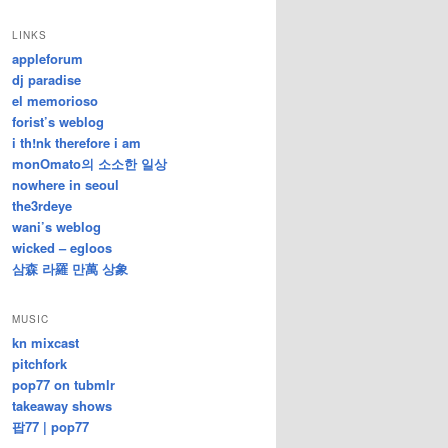
/
지
LINKS
난
appleforum
글
dj paradise
el memorioso
forist’s weblog
i th!nk therefore i am
monOmato의 소소한 일상
nowhere in seoul
the3rdeye
wani’s weblog
wicked – egloos
삼森 라羅 만萬 상象
MUSIC
kn mixcast
pitchfork
pop77 on tubmlr
takeaway shows
팝77 | pop77