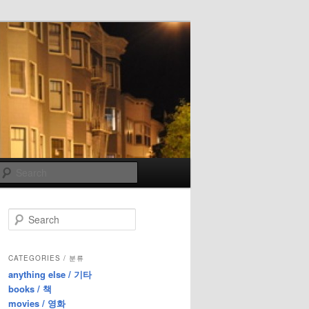
Search
S
e
a
r
CATEGORIES / 분류
c
anything else / 기타
h
books / 책
movies / 영화