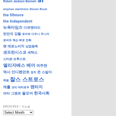
Robert Jackson Bennett
stephan martiniere
Steven Brust
the fillmore
the Independent
뉴욕타임즈
다큐멘터리
런던의 강들
로버트 다우니 주니어
로버트 잭슨 베넷
만화
벤 애로노비치
상업왕족
샌프란시스코
세탁소
스티븐 브루스트
엘리자베스 베어
여주판
역사
인디펜던트
존 스칼지
정치
찰스 스트로스
죽음
팬터지
캐롤
코리 닥터로우
한국사회
필모어
피터 그랜트
ARCHIVES / 지난글
archives