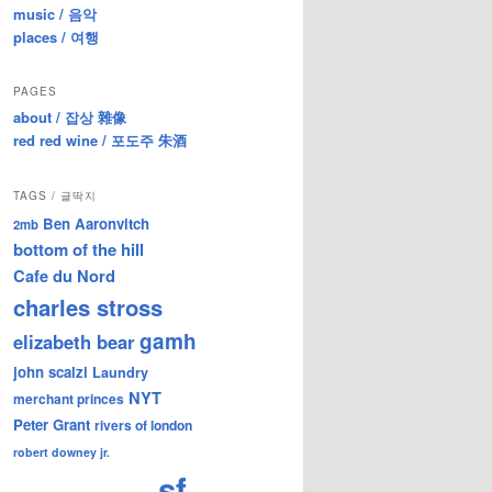
music / 음악
places / 여행
PAGES
about / 잡상 雜像
red red wine / 포도주 朱酒
TAGS / 글딱지
Ben Aaronvitch
2mb
bottom of the hill
Cafe du Nord
charles stross
gamh
elizabeth bear
john scalzi
Laundry
NYT
merchant princes
Peter Grant
rivers of london
robert downey jr.
sf