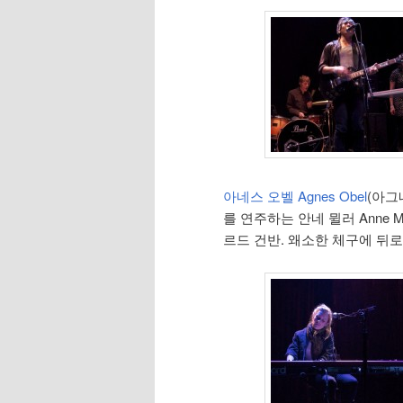
아네스 오벨 Agnes Obel
(아그
를 연주하는 안네 뮐러 Anne 
르드 건반. 왜소한 체구에 뒤로