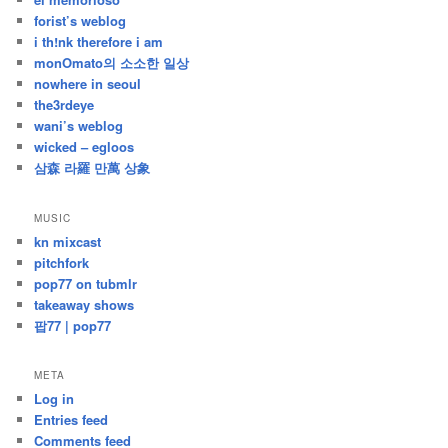
forist’s weblog
i th!nk therefore i am
monOmato의 소소한 일상
nowhere in seoul
the3rdeye
wani’s weblog
wicked – egloos
삼森 라羅 만萬 상象
MUSIC
kn mixcast
pitchfork
pop77 on tubmlr
takeaway shows
팝77 | pop77
META
Log in
Entries feed
Comments feed