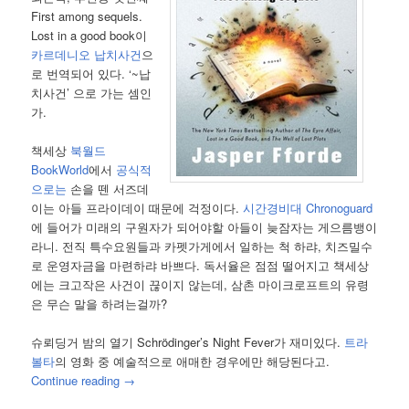
First among sequels.
Lost in a good book이
카르데니오 납치사건
으
로 번역되어 있다. ‘~납
치사건’ 으로 가는 셈인
가.
책세상
북월드
BookWorld
에서
공식적
으로는
손을 뗀 서즈데
이는 아들 프라이데이 때문에 걱정이다.
시간경비대 Chronoguard
에 들어가 미래의 구원자가 되어야할 아들이 늦잠자는 게으름뱅이
라니. 전직 특수요원들과 카펫가게에서 일하는 척 하랴, 치즈밀수
로 운영자금을 마련하랴 바쁘다. 독서율은 점점 떨어지고 책세상
에는 크고작은 사건이 끊이지 않는데, 삼촌 마이크로프트의 유령
은 무슨 말을 하려는걸까?
슈뢰딩거 밤의 열기 Schrödinger’s Night Fever가 재미있다.
트라
볼타
의 영화 중 예술적으로 애매한 경우에만 해당된다고.
Continue reading
→