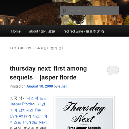
Skip
Skip
the more I see the less I know
to
to
Sear
primary
secondary
content
content
!wicked
Main
Home
about / 잡상 雜像
red red wine / 포도주 朱酒
menu
TAG ARCHIVES:
슈뢰딩거 밤의 열기
thursday next: first among
sequels – jasper fforde
Posted on
August 10, 2008
by
ethar
영국 작가
재스퍼 포드
Jasper Fforde
의
제인
에어 납치사건 The
Eyre Affair
의
서즈데이
넥스트 Thursday Next
최근작, 후편중 첫번째