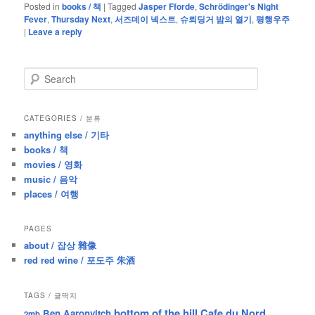
Posted in
books / 책
|
Tagged
Jasper Fforde
,
Schrödinger's Night
Fever
,
Thursday Next
,
서즈데이 넥스트
,
슈뢰딩거 밤의 열기
,
평행우주
|
Leave a reply
S
e
a
r
CATEGORIES / 분류
c
anything else / 기타
h
books / 책
movies / 영화
music / 음악
places / 여행
PAGES
about / 잡상 雜像
red red wine / 포도주 朱酒
TAGS / 글딱지
bottom of the hill
Cafe du Nord
Ben Aaronvitch
2mb