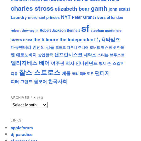
charles stross
gamh
elizabeth bear
john scalzi
NYT
Peter Grant
Laundry
merchant princes
rivers of london
sf
Robert Jackson Bennett
robert downey jr.
stephan martiniere
뉴욕타임즈
the fillmore
the Independent
Steven Brust
런던의 강들
다큐멘터리
로버트 잭슨 베넷
만화
로버트 다우니 주니어
샌프란시스코
벤 애로노비치
세탁소
상업왕족
스티븐 브루스트
엘리자베스 베어
역사
인디펜던트
여주판
존 스칼지
정치
찰스 스트로스
팬터지
캐롤
죽음
코리 닥터로우
한국사회
필모어
피터 그랜트
ARCHIVES / 지난글
archives
/
지
LINKS
난
appleforum
글
dj paradise
el memorioso