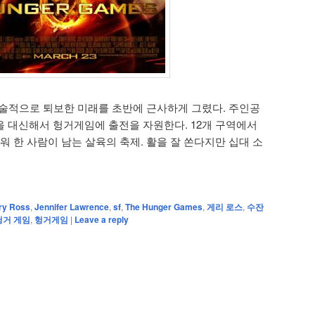
기술적으로 퇴보한 미래를 초반에 근사하게 그렸다. 주인공
 대신해서 헝거게임에 출전을 자원한다. 12개 구역에서
워 한 사람이 남는 살육의 축제. 활을 잘 쏜다지만 십대 소
ry Ross
,
Jennifer Lawrence
,
sf
,
The Hunger Games
,
게리 로스
,
수잔
헝거 게임
,
헝거게임
|
Leave a reply