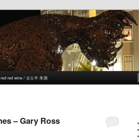
red red wine / 포도주 朱酒
es – Gary Ross