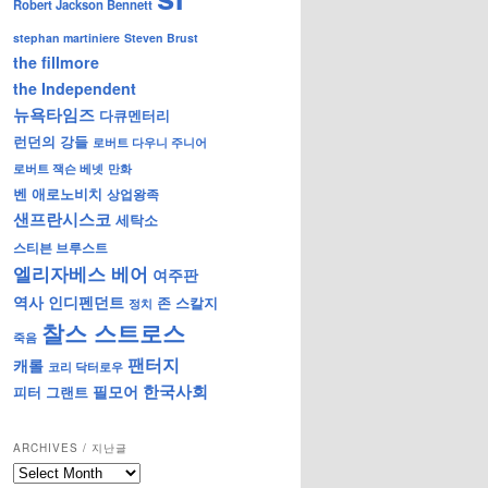
Robert Jackson Bennett
stephan martiniere
Steven Brust
the fillmore
the Independent
뉴욕타임즈
다큐멘터리
런던의 강들
로버트 다우니 주니어
로버트 잭슨 베넷
만화
벤 애로노비치
상업왕족
샌프란시스코
세탁소
스티븐 브루스트
엘리자베스 베어
여주판
역사
인디펜던트
존 스칼지
정치
찰스 스트로스
죽음
팬터지
캐롤
코리 닥터로우
한국사회
필모어
피터 그랜트
ARCHIVES / 지난글
archives