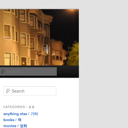
Search
S
e
a
r
CATEGORIES / 분류
c
anything else / 기타
h
books / 책
movies / 영화