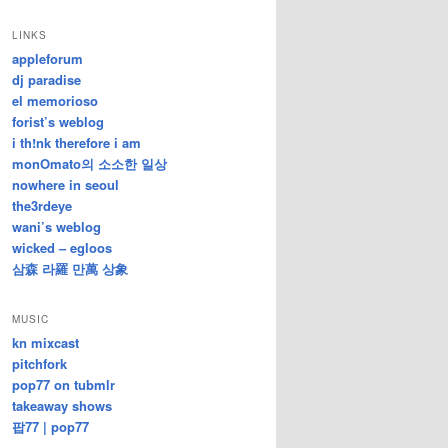
/
지
LINKS
난
appleforum
글
dj paradise
el memorioso
forist’s weblog
i th!nk therefore i am
monOmato의 소소한 일상
nowhere in seoul
the3rdeye
wani’s weblog
wicked – egloos
삼森 라羅 만萬 상象
MUSIC
kn mixcast
pitchfork
pop77 on tubmlr
takeaway shows
팝77 | pop77