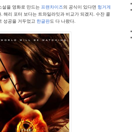
소설을 영화로 만드는
프랜차이즈
의 공식이 있다면
헝거게
다. 해리 포터 보다는 트와일라잇과 비교가 되겠지. 수잔 콜
로 성공을 거두었고
한글판
도 다 나왔다.