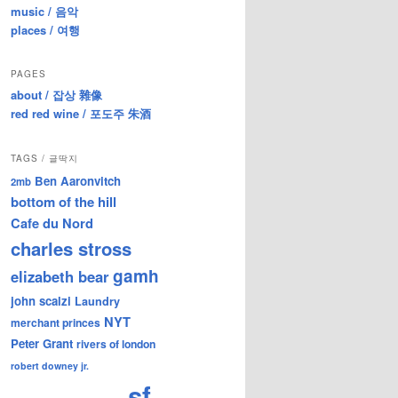
music / 음악
places / 여행
PAGES
about / 잡상 雜像
red red wine / 포도주 朱酒
TAGS / 글딱지
Ben Aaronvitch
2mb
bottom of the hill
Cafe du Nord
charles stross
gamh
elizabeth bear
john scalzi
Laundry
NYT
merchant princes
Peter Grant
rivers of london
robert downey jr.
sf