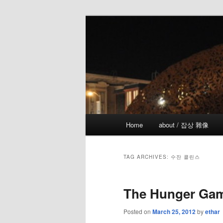
Skip
Skip
the more I see the less I know
to
to
primary
secondary
!wicked
content
content
Main
Home
about / 잡상 雜像
menu
TAG ARCHIVES:
수잔 콜린스
The Hunger Gam
Posted on
March 25, 2012
by
ethar