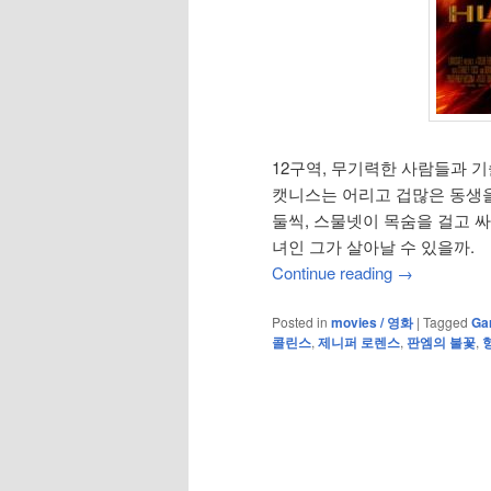
12구역, 무기력한 사람들과 
캣니스는 어리고 겁많은 동생을
둘씩, 스물넷이 목숨을 걸고 싸
녀인 그가 살아날 수 있을까.
Continue reading
→
Posted in
movies / 영화
|
Tagged
Ga
콜린스
,
제니퍼 로렌스
,
판엠의 불꽃
,