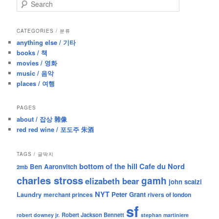
S
e
a
r
CATEGORIES / 분류
c
anything else / 기타
h
books / 책
movies / 영화
music / 음악
places / 여행
PAGES
about / 잡상 雜像
red red wine / 포도주 朱酒
TAGS / 글딱지
bottom of the hill
Cafe du Nord
Ben Aaronvitch
2mb
charles stross
gamh
elizabeth bear
john scalzi
NYT
Peter Grant
Laundry
merchant princes
rivers of london
sf
Robert Jackson Bennett
robert downey jr.
stephan martiniere