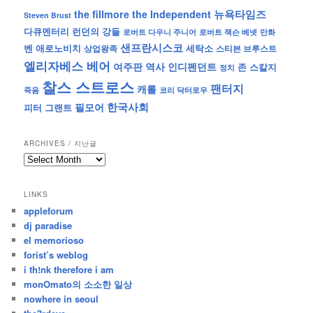
뉴욕타임즈
the fillmore
the Independent
Steven Brust
런던의 강들
다큐멘터리
로버트 잭슨 베넷
만화
로버트 다우니 주니어
샌프란시스코
벤 애로노비치
세탁소
상업왕족
스티븐 브루스트
엘리자베스 베어
역사
인디펜던트
여주판
존 스칼지
정치
찰스 스트로스
팬터지
캐롤
죽음
코리 닥터로우
한국사회
필모어
피터 그랜트
ARCHIVES / 지난글
archives
/
지
LINKS
난
appleforum
글
dj paradise
el memorioso
forist’s weblog
i th!nk therefore i am
monOmato의 소소한 일상
nowhere in seoul