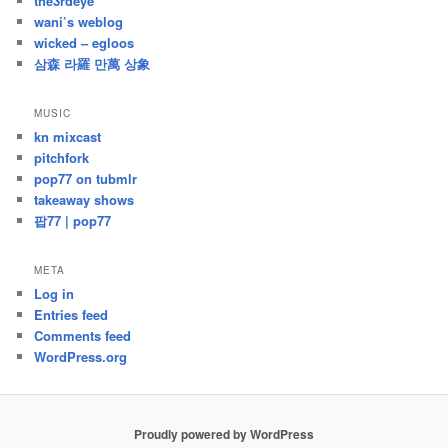
the3rdeye
wani’s weblog
wicked – egloos
삼森 라羅 만萬 상象
MUSIC
kn mixcast
pitchfork
pop77 on tubmlr
takeaway shows
팝77 | pop77
META
Log in
Entries feed
Comments feed
WordPress.org
Proudly powered by WordPress