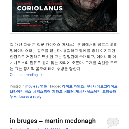
칼 대신 총을 든 장군 카이어스 마셔스는 전장에서의 공로로 코리
얼레이너스라는 칭호를 얻는다. 용감하고 명예를 중히 여기지만
한편으로 거만하고 뻣뻣한 그는 집정관에 추대되고, 어머니와 메
네니우스의 권유로 원치 않는 자리에 오른다. 고개를 숙일줄 모르
는 그는 정치적 음모에 빠져 추방을 당한다.
Continue reading
→
Posted in
movies / 영화
|
Tagged
레이프 파인즈
,
바네사 레드그레이브
,
브라이언 콕스
,
셰익스피어
,
제라드 버틀러
,
제시카 체스테인
,
코리올라
누스
|
Leave a reply
in bruges – martin mcdonagh
1