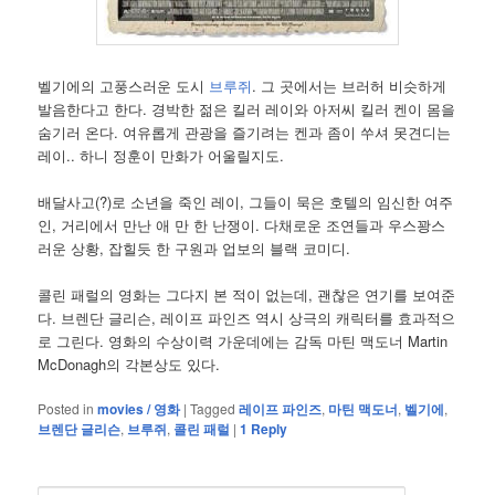
벨기에의 고풍스러운 도시
브루쥐
. 그 곳에서는 브러허 비슷하게
발음한다고 한다. 경박한 젊은 킬러 레이와 아저씨 킬러 켄이 몸을
숨기러 온다. 여유롭게 관광을 즐기려는 켄과 좀이 쑤셔 못견디는
레이.. 하니 정훈이 만화가 어울릴지도.
배달사고(?)로 소년을 죽인 레이, 그들이 묵은 호텔의 임신한 여주
인, 거리에서 만난 애 만 한 난쟁이. 다채로운 조연들과 우스꽝스
러운 상황, 잡힐듯 한 구원과 업보의 블랙 코미디.
콜린 패럴의 영화는 그다지 본 적이 없는데, 괜찮은 연기를 보여준
다. 브렌단 글리슨, 레이프 파인즈 역시 상극의 캐릭터를 효과적으
로 그린다. 영화의 수상이력 가운데에는 감독 마틴 맥도너 Martin
McDonagh의 각본상도 있다.
Posted in
movies / 영화
|
Tagged
레이프 파인즈
,
마틴 맥도너
,
벨기에
,
브렌단 글리슨
,
브루쥐
,
콜린 패럴
|
1
Reply