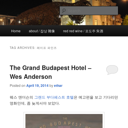
Skip
Skip
the more I see the less I know
to
to
Sear
primary
secondary
content
content
!wicked
Main
Home
about / 잡상 雜像
red red wine / 포도주 朱酒
menu
TAG ARCHIVES:
레이프 파인즈
The Grand Budapest Hotel –
Wes Anderson
Posted on
April 19, 2014
by
ethar
웨스 앤더슨의
그랜드 부다페스트 호텔
은 예고편을 보고 기다리던
영화인데, 좀 늦게서야 보았다.