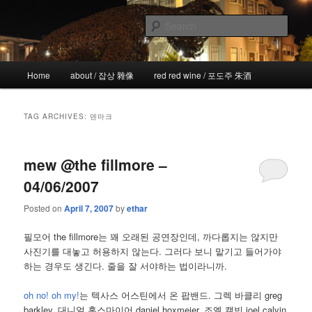
Skip
Skip
the more I see the less I know
to
to
Sear
primary
secondary
content
content
!wicked
Main
Home
about / 잡상 雜像
red red wine / 포도주 朱酒
menu
TAG ARCHIVES:
덴마크
mew @the fillmore –
04/06/2007
Posted on
April 7, 2007
by
ethar
필모어 the fillmore는 꽤 오래된 공연장인데, 까다롭지는 않지만
사진기를 대놓고 허용하지 않는다. 그러다 보니 맡기고 들어가야
하는 경우도 생긴다. 줄을 잘 서야하는 법이라니까.
oh no! oh my!
는 텍사스 어스틴에서 온 팝밴드. 그렉 바클리 greg
barkley, 대니얼 혹스마이어 daniel hoxmeier, 조엘 캘빈 joel calvin