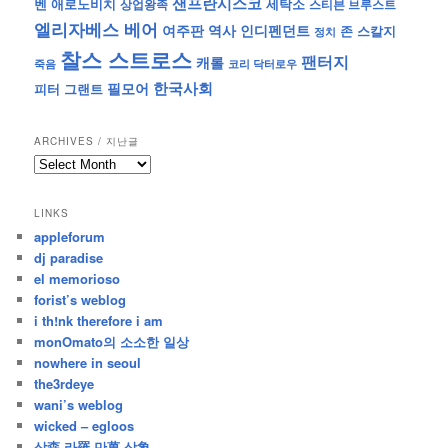
샌프란시스코
벤 애로노비치
세탁소
상업왕족
스티븐 브루스트
엘리자베스 베어
역사
인디펜던트
여주판
존 스칼지
정치
찰스 스트로스
팬터지
캐롤
죽음
코리 닥터로우
한국사회
필모어
피터 그랜트
ARCHIVES / 지난글
archives
/
지
LINKS
난
appleforum
글
dj paradise
el memorioso
forist’s weblog
i th!nk therefore i am
monOmato의 소소한 일상
nowhere in seoul
the3rdeye
wani’s weblog
wicked – egloos
삼森 라羅 만萬 상象