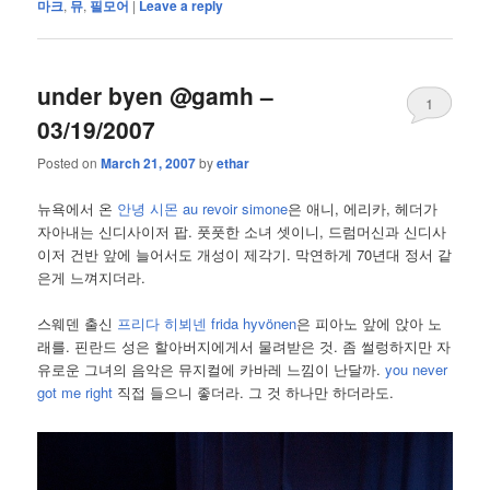
마크
,
뮤
,
필모어
|
Leave a reply
under byen @gamh –
1
03/19/2007
Posted on
March 21, 2007
by
ethar
뉴욕에서 온
안녕 시몬 au revoir simone
은 애니, 에리카, 헤더가
자아내는 신디사이저 팝. 풋풋한 소녀 셋이니, 드럼머신과 신디사
이저 건반 앞에 늘어서도 개성이 제각기. 막연하게 70년대 정서 같
은게 느껴지더라.
스웨덴 출신
프리다 히뵈넨 frida hyvönen
은 피아노 앞에 앉아 노
래를. 핀란드 성은 할아버지에게서 물려받은 것. 좀 썰렁하지만 자
유로운 그녀의 음악은 뮤지컬에 카바레 느낌이 난달까.
you never
got me right
직접 들으니 좋더라. 그 것 하나만 하더라도.