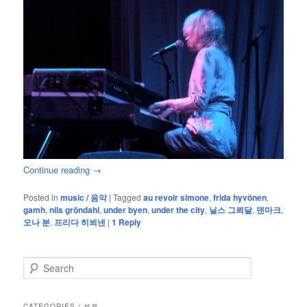
Continue reading
→
Posted in
music / 음악
|
Tagged
au revoir simone
,
frida hyvönen
,
gamh
,
nils gröndahl
,
under byen
,
under the city
,
닐스 그뢰달
,
덴마크
,
오나 분
,
프리다 히뵈넨
|
1
Reply
S
e
a
r
CATEGORIES / 분류