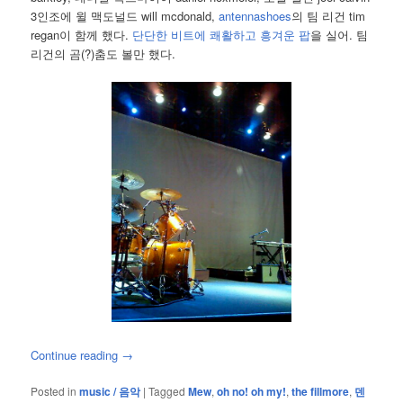
3인조에 윌 맥도널드 will mcdonald,
antennashoes
의 팀 리건 tim
regan이 함께 했다.
단단한 비트에 쾌활하고 흥겨운 팝
을 실어. 팀
리건의 곰(?)춤도 볼만 했다.
Continue reading
→
Posted in
music / 음악
|
Tagged
Mew
,
oh no! oh my!
,
the fillmore
,
덴