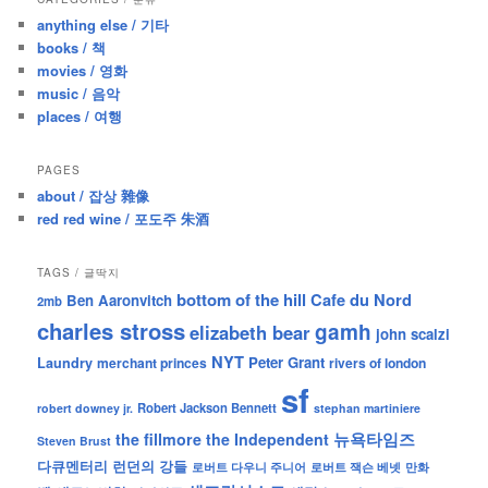
c
anything else / 기타
h
books / 책
movies / 영화
music / 음악
places / 여행
PAGES
about / 잡상 雜像
red red wine / 포도주 朱酒
TAGS / 글딱지
bottom of the hill
Cafe du Nord
Ben Aaronvitch
2mb
charles stross
gamh
elizabeth bear
john scalzi
NYT
Peter Grant
Laundry
merchant princes
rivers of london
sf
Robert Jackson Bennett
robert downey jr.
stephan martiniere
뉴욕타임즈
the fillmore
the Independent
Steven Brust
런던의 강들
다큐멘터리
로버트 잭슨 베넷
만화
로버트 다우니 주니어