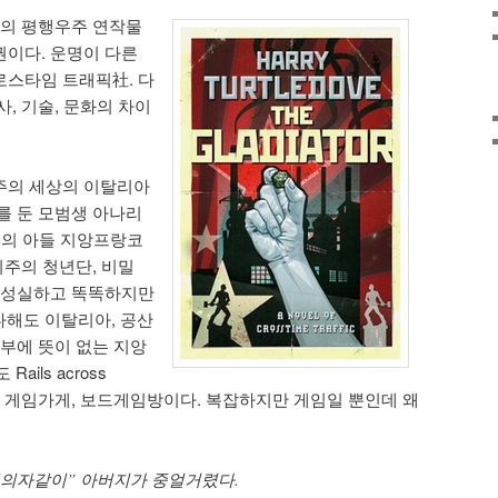
의 평행우주 연작물
권이다. 운명이 다른
로스타임 트래픽社. 다
, 기술, 문화의 차이
주의 세상의 이탈리아
를 둔 모범생 아나리
간부의 아들 지앙프랑코
사회주의 청년단, 비밀
는 성실하고 똑똑하지만
한다해도 이탈리아, 공산
공부에 뜻이 없는 지앙
ils across
diator는 게임가게, 보드게임방이다. 복잡하지만 게임일 뿐인데 왜
주의자같이” 아버지가 중얼거렸다.