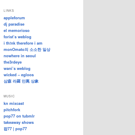
/
지
LINKS
난
appleforum
글
dj paradise
el memorioso
forist’s weblog
i th!nk therefore i am
monOmato의 소소한 일상
nowhere in seoul
the3rdeye
wani’s weblog
wicked – egloos
삼森 라羅 만萬 상象
MUSIC
kn mixcast
pitchfork
pop77 on tubmlr
takeaway shows
팝77 | pop77