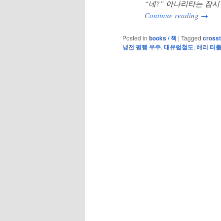
“네?” 아나리타는 잠시
Continue reading
→
Posted in
books / 책
|
Tagged
crosst
냉전 평행 우주
,
대유럽철도
,
해리 터