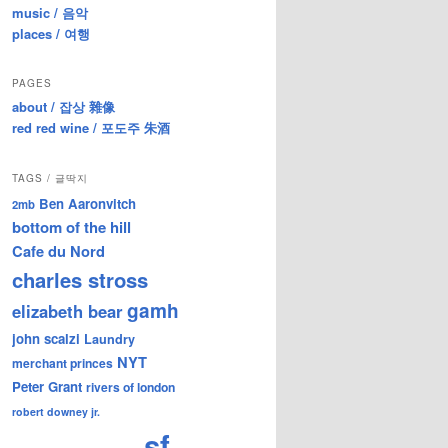
music / 음악
places / 여행
PAGES
about / 잡상 雜像
red red wine / 포도주 朱酒
TAGS / 글딱지
Ben Aaronvitch
2mb
bottom of the hill
Cafe du Nord
charles stross
gamh
elizabeth bear
john scalzi
Laundry
NYT
merchant princes
Peter Grant
rivers of london
robert downey jr.
sf