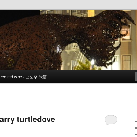
red red wine / 포도주 朱酒
harry turtledove