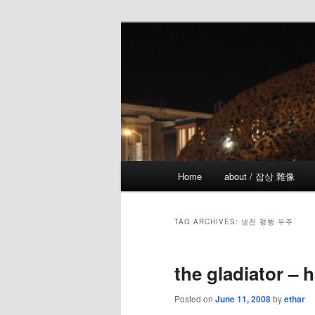
Skip
Skip
the more I see the less I know
to
to
primary
secondary
!wicked
content
content
Main
Home
about / 잡상 雜像
menu
TAG ARCHIVES:
냉전 평행 우주
the gladiator – 
Posted on
June 11, 2008
by
ethar