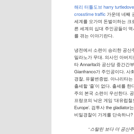
해리 터틀도브 harry turtledove
crosstime traffic
가운데 네째 
세계를 오가며 돈벌이하는 크
른 세계의 십대 주인공들이 역사
를 겪는 이야기란다.
냉전에서 소련이 승리한 공산
밀라노가 무대. 의사인 아버지
타 Annarita와 공산당 중간
Gianfranco가 주인공이다. 
경찰, 유물변증법. 아나리타
출세할 ‘줄’이 없다. 출세를 
주의 본국 소련이 우선한다. 
프랑코의 낙은 게임 ‘대유럽철도 Ra
Europe’. 검투사 the gla
비밀경찰이 가게를 단속하나?
“스탈린 보다 더 공산