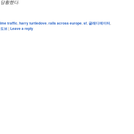
 당황했다.
ime traffic
,
harry turtledove
,
rails across europe
,
sf
,
글래디에이터
,
틀도브
|
Leave a reply