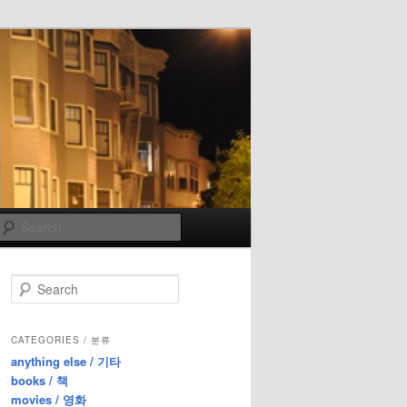
Search
S
e
a
r
CATEGORIES / 분류
c
anything else / 기타
h
books / 책
movies / 영화