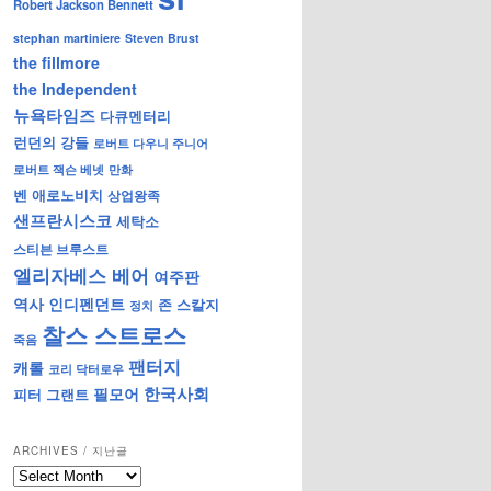
Robert Jackson Bennett
stephan martiniere
Steven Brust
the fillmore
the Independent
뉴욕타임즈
다큐멘터리
런던의 강들
로버트 다우니 주니어
로버트 잭슨 베넷
만화
벤 애로노비치
상업왕족
샌프란시스코
세탁소
스티븐 브루스트
엘리자베스 베어
여주판
역사
인디펜던트
존 스칼지
정치
찰스 스트로스
죽음
팬터지
캐롤
코리 닥터로우
한국사회
필모어
피터 그랜트
ARCHIVES / 지난글
archives