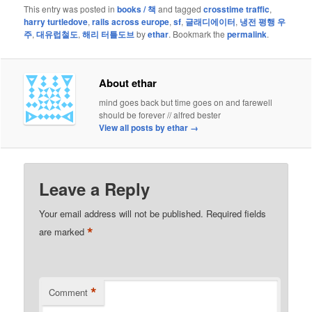
This entry was posted in
books / 책
and tagged
crosstime traffic
,
harry turtledove
,
rails across europe
,
sf
,
글래디에이터
,
냉전 평행 우
주
,
대유럽철도
,
해리 터틀도브
by
ethar
. Bookmark the
permalink
.
About ethar
mind goes back but time goes on and farewell
should be forever // alfred bester
View all posts by ethar
→
Leave a Reply
Your email address will not be published.
Required fields
*
are marked
*
Comment