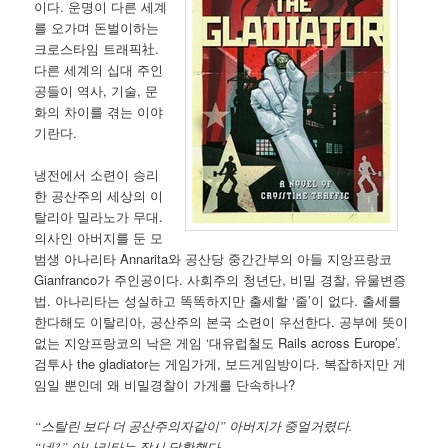
이다. 운명이 다른 세계
를 오가며 돈벌이하는
크로스타임 트래픽社.
다른 세계의 십대 주인
공들이 역사, 기술, 문
화의 차이를 겪는 이야
기란다.
냉전에서 소련이 승리
한 공산주의 세상의 이
탈리아 밀라노가 무대.
의사인 아버지를 둔 모
범생 아나리타 Annarita와 공산당 중간간부의 아들 지앙프랑코
Gianfranco가 주인공이다. 사회주의 청년단, 비밀 경찰, 유물변증
법. 아나리타는 성실하고 똑똑하지만 출세할 ‘줄’이 없다. 출세를
한다해도 이탈리아, 공산주의 본국 소련이 우선한다. 공부에 뜻이
없는 지앙프랑코의 낙은 게임 ‘대유럽철도 Rails across Europe’.
검투사 the gladiator는 게임가게, 보드게임방이다. 복잡하지만 게
임일 뿐인데 왜 비밀경찰이 가게를 단속하나?
“스탈린 보다 더 공산주의자같이” 아버지가 중얼거렸다.
“네?” 아나리타는 잠시 당황했다.