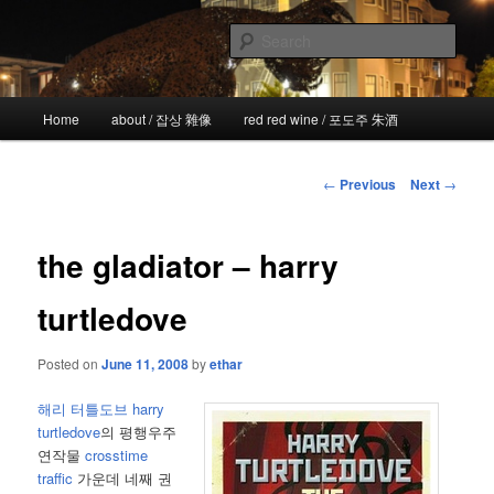
Skip
the more I see the less I know
to
Sear
primary
content
!wicked
Main
Home
about / 잡상 雜像
red red wine / 포도주 朱酒
menu
Post
←
Previous
Next
→
navigation
the gladiator – harry
turtledove
Posted on
June 11, 2008
by
ethar
해리 터틀도브 harry
turtledove
의 평행우주
연작물
crosstime
traffic
가운데 네째 권