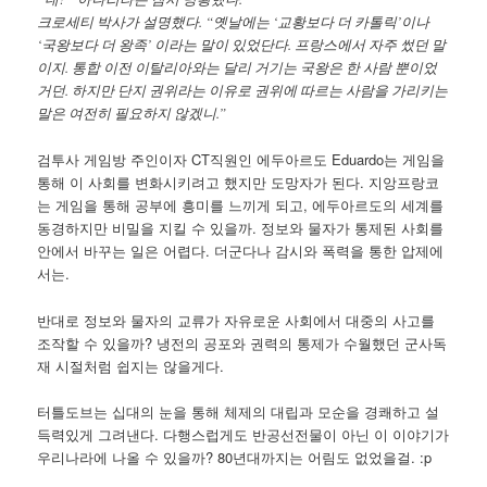
크로세티 박사가 설명했다. “옛날에는 ‘교황보다 더 카톨릭’이나
‘국왕보다 더 왕족’ 이라는 말이 있었단다. 프랑스에서 자주 썼던 말
이지. 통합 이전 이탈리아와는 달리 거기는 국왕은 한 사람 뿐이었
거던. 하지만 단지 권위라는 이유로 권위에 따르는 사람을 가리키는
말은 여전히 필요하지 않겠니.”
검투사 게임방 주인이자 CT직원인 에두아르도 Eduardo는 게임을
통해 이 사회를 변화시키려고 했지만 도망자가 된다. 지앙프랑코
는 게임을 통해 공부에 흥미를 느끼게 되고, 에두아르도의 세계를
동경하지만 비밀을 지킬 수 있을까. 정보와 물자가 통제된 사회를
안에서 바꾸는 일은 어렵다. 더군다나 감시와 폭력을 통한 압제에
서는.
반대로 정보와 물자의 교류가 자유로운 사회에서 대중의 사고를
조작할 수 있을까? 냉전의 공포와 권력의 통제가 수월했던 군사독
재 시절처럼 쉽지는 않을게다.
터틀도브는 십대의 눈을 통해 체제의 대립과 모순을 경쾌하고 설
득력있게 그려낸다. 다행스럽게도 반공선전물이 아닌 이 이야기가
우리나라에 나올 수 있을까? 80년대까지는 어림도 없었을걸. :p