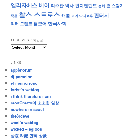
엘리자베스 베어
역사
인디펜던트
여주판
존 스칼지
정치
찰스 스트로스
팬터지
캐롤
죽음
코리 닥터로우
한국사회
필모어
피터 그랜트
ARCHIVES / 지난글
archives
/
지
LINKS
난
appleforum
글
dj paradise
el memorioso
forist’s weblog
i th!nk therefore i am
monOmato의 소소한 일상
nowhere in seoul
the3rdeye
wani’s weblog
wicked – egloos
삼森 라羅 만萬 상象