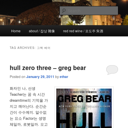
Skip
Skip
the more I see the less I know
to
to
Sear
primary
secondary
content
content
!wicked
Main
Home
about / 잡상 雜像
red red wine / 포도주 朱酒
menu
TAG ARCHIVES:
그렉 베어
hull zero three – greg bear
Posted on
January 29, 2011
by
ethar
화자인 나, 선생
Teacher는 꿈 속 시간
dreamtime의 기억을 가
지고 깨어난다. 순간순
간이 수수께끼. 알수없
는 요소 Factor는 생명
체일까, 로봇일까. 오고