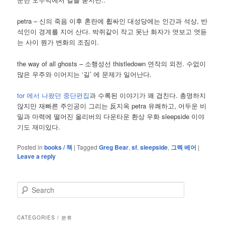
petra – 신의 죽음 이후 혼란에 휩싸인 대성당에는 인간과 석상, 반
석인이 경계를 지어 산다. 박쥐같이 작고 못난 화자가 엿보고 엿듣
는 사이 뭔가 변화의 조짐이.
the way of all ghosts – 소행성선 thistledown 연작의 외전. 수없이
많은 우주와 이어지는 ‘길’ 에 문제가 일어난다.
tor 에서 나왔던 중단편집
과 수록된 이야기가 꽤 겹친다. 총명하지
않지만 재빠른 주인공이 그리는 反지옥 petra 유쾌하고, 어두운 비
밀과 마력에 떨어진 올리버의 다운타운 환상 우화 sleepside 이야
기도 재미있다.
Posted in
books / 책
|
Tagged
Greg Bear
,
sf
,
sleepside
,
그렉 베어
|
Leave a reply
S
e
a
r
CATEGORIES / 분류
c