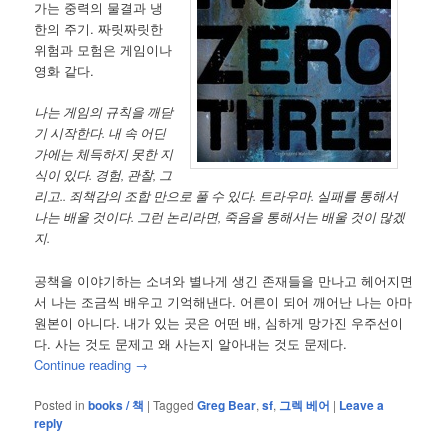
가는 중력의 물결과 냉
한의 주기. 짜릿짜릿한
위험과 모험은 게임이나
영화 같다.
나는 게임의 규칙을 깨닫
기 시작한다. 내 속 어딘
가에는 체득하지 못한 지
식이 있다. 경험, 관찰, 그
리고.. 죄책감의 조합 만으로 풀 수 있다. 트라우마. 실패를 통해서
나는 배울 것이다. 그런 논리라면, 죽음을 통해서는 배울 것이 많겠
지.
공책을 이야기하는 소녀와 별나게 생긴 존재들을 만나고 헤어지면
서 나는 조금씩 배우고 기억해낸다. 어른이 되어 깨어난 나는 아마
원본이 아니다. 내가 있는 곳은 어떤 배, 심하게 망가진 우주선이
다. 사는 것도 문제고 왜 사는지 알아내는 것도 문제다.
Continue reading
→
Posted in
books / 책
|
Tagged
Greg Bear
,
sf
,
그렉 베어
|
Leave a
reply