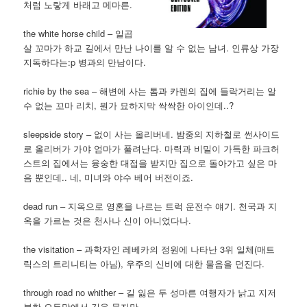
처럼 노랗게 바래고 메마른.
the white horse child – 일곱
살 꼬마가 하교 길에서 만난 나이를 알 수 없는 남녀. 인류상 가장
지독하다는:p 병과의 만남이다.
richie by the sea – 해변에 사는 톰과 카렌의 집에 들락거리는 알
수 없는 꼬마 리치, 뭔가 묘하지막 싹싹한 아이인데..?
sleepside story – 없이 사는 올리버네. 밤중의 지하철로 썬사이드
로 올리버가 가야 엄마가 풀려난다. 마력과 비밀이 가득한 파크허
스트의 집에서는 융숭한 대접을 받지만 집으로 돌아가고 싶은 마
음 뿐인데.. 네, 미녀와 야수 베어 버전이죠.
dead run – 지옥으로 영혼을 나르는 트럭 운전수 얘기. 천국과 지
옥을 가르는 것은 천사나 신이 아니었다나.
the visitation – 과학자인 레베카의 정원에 나타난 3위 일체(매트
릭스의 트리니티는 아님), 우주의 신비에 대한 물음을 던진다.
through road no whither – 길 잃은 두 성마른 여행자가 낡고 지저
분한 오두막에서 길을 묻지만..