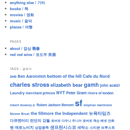
anything else / 기타
h
books / 책
movies / 영화
music / 음악
places / 여행
PAGES
about / 잡상 雜像
red red wine / 포도주 朱酒
TAGS / 글딱지
bottom of the hill
Cafe du Nord
Ben Aaronvitch
2mb
charles stross
gamh
elizabeth bear
john scalzi
NYT
Peter Grant
Laundry
merchant princes
rivers of london
sf
Robert Jackson Bennett
robert downey jr.
stephan martiniere
뉴욕타임즈
the fillmore
the Independent
Steven Brust
런던의 강들
다큐멘터리
로버트 잭슨 베넷
만화
로버트 다우니 주니어
샌프란시스코
벤 애로노비치
세탁소
상업왕족
스티븐 브루스트