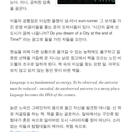
는다. 아니, 공허한 암흑
을 꿈꾼다.
이들의 공통점은 이상한 돌멩이 섬-러너 sum-runner. 그 보석을 가
진 운명 바꿈이들을 쫓는 운의 도박사들이 있다. “시간의 끝에 선
도시가 꿈에 나옵니까? Do you dream of a City at the end of
Time?” 라는 광고로 돌을 가진 자들을 꼬인다.
현실을 피해 다른 상황으로 옮겨갈 수 있는 능력에도 불구하고 잘
못된 선택을 거듭해 온 지니는 낡은 창고에서 책을 모으는 노인 비
드웰의 조수로 일하게 된다. 책 속의 이상을 찾는 묘한 일. 아무도
보지 않고 읽지 않는 동안 뜻이 바뀐 책들.
Language is as fundamental as energy. To be observed, the universe
must be reduced – encoded. An unobserved universe is a messy place.
Laguage becomes the DNA of the cosmos.
늙은 노숙인 그레인저의 몸으로 옮긴 자신을 발견한 대니얼. 산 쥐
로 저글링을 하는 잭. 잭을 쫓는 글로커스. 칼파에서는 구인류 탐
험대가 혼돈 속으로 잃어버린 도시 나타라자를 찾아 떠난다. 소리
없는 자들과 탐험대들의 메아리, 위험 속으로.