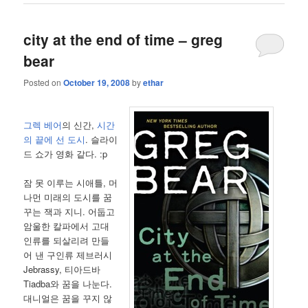
city at the end of time – greg
bear
Posted on
October 19, 2008
by
ethar
그렉 베어
의 신간,
시간
의 끝에 선 도시
. 슬라이
드 쇼가 영화 같다. :p
잠 못 이루는 시애틀, 머
나먼 미래의 도시를 꿈
꾸는 잭과 지니. 어둡고
암울한 칼파에서 고대
인류를 되살리려 만들
어 낸 구인류 제브러시
Jebrassy, 티아드바
Tiadba와 꿈을 나눈다.
대니얼은 꿈을 꾸지 않