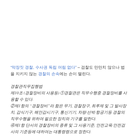
“막장짓 경찰, 수사권 독립 어림 없다”
– 검찰도 만만치 않으나 법
을 지키지 않는
경찰의 손속
에는 손이 떨린다.
경찰관직무집행법
제10조 (경찰장비의 사용등) ①경찰관은 직무수행중 경찰장비를 사
용할 수 있다.
②제1항의 “경찰장비”라 함은 무기, 경찰장구, 최루제 및 그 발사장
치, 감식기구, 해안감시기구, 통신기기, 차량·선박·항공기등 경찰의
직무수행을 위하여 필요한 장치와 기구를 말한다.
④제1항 단서의 경찰장비의 종류 및 그 사용기준, 안전교육·안전검
사의 기준등에 대하여는 대통령령으로 정한다.