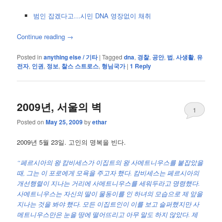
범인 잡겠다고…시민 DNA 영장없이 채취
Continue reading
→
Posted in
anything else / 기타
|
Tagged
dna
,
경찰
,
공안
,
법
,
사생활
,
유
전자
,
인권
,
정보
,
찰스 스트로스
,
형님국가
|
1
Reply
2009년, 서울의 벽
1
Posted on
May 25, 2009
by
ethar
2009년 5월 23일. 고인의 명복을 빈다.
“페르시아의 왕 캄비세스가 이집트의 왕 사메트니우스를 붙잡았을
때, 그는 이 포로에게 모욕을 주고자 했다. 캄비세스는 페르시아의
개선행렬이 지나는 거리에 사메트니우스를 세워두라고 명령했다.
사메트니우스는 자신의 딸이 물동이를 인 하녀의 모습으로 제 앞을
지나는 것을 봐야 했다. 모든 이집트인이 이를 보고 슬퍼했지만 사
메트니우스만은 눈을 땅에 떨어뜨리고 아무 말도 하지 않았다. 제