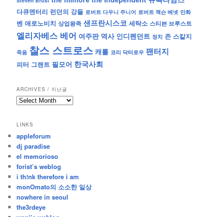
Steven Brust
런던의 강들
다큐멘터리
로버트 잭슨 베넷
만화
로버트 다우니 주니어
샌프란시스코
벤 애로노비치
세탁소
상업왕족
스티븐 브루스트
엘리자베스 베어
역사
인디펜던트
여주판
존 스칼지
정치
찰스 스트로스
팬터지
캐롤
죽음
코리 닥터로우
한국사회
필모어
피터 그랜트
ARCHIVES / 지난글
archives
/
지
LINKS
난
appleforum
글
dj paradise
el memorioso
forist’s weblog
i th!nk therefore i am
monOmato의 소소한 일상
nowhere in seoul
the3rdeye