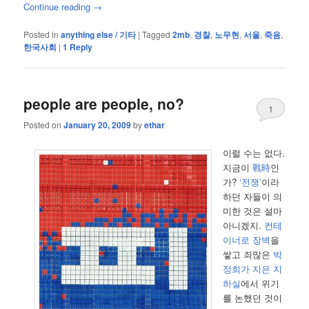
Continue reading
→
Posted in
anything else / 기타
|
Tagged
2mb
,
경찰
,
노무현
,
서울
,
죽음
,
한국사회
|
1
Reply
people are people, no?
1
Posted on
January 20, 2009
by
ethar
이럴 수는 없다.
지금이
戰時
인
가?
‘전쟁’
이라
하던 자들이 의
미한 것은 설마
아니겠지.
컨테
이너로 장벽
을
쌓고 죄많은
박
정희가 지은 지
하실
에서 위기
를 논했던 것이