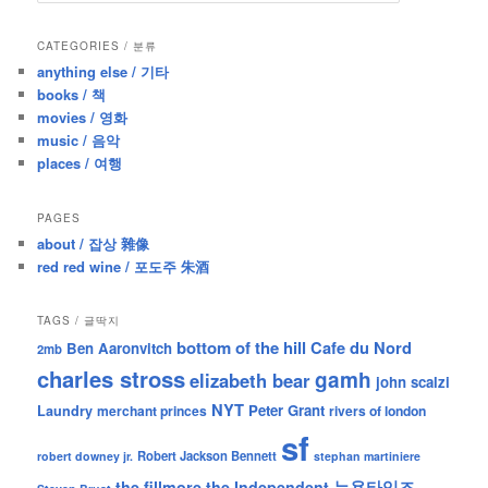
a
r
CATEGORIES / 분류
c
anything else / 기타
h
books / 책
movies / 영화
music / 음악
places / 여행
PAGES
about / 잡상 雜像
red red wine / 포도주 朱酒
TAGS / 글딱지
bottom of the hill
Cafe du Nord
Ben Aaronvitch
2mb
charles stross
gamh
elizabeth bear
john scalzi
NYT
Peter Grant
Laundry
merchant princes
rivers of london
sf
Robert Jackson Bennett
robert downey jr.
stephan martiniere
뉴욕타임즈
the fillmore
the Independent