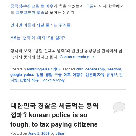
중국정부에 손을 든 야후
가 욕을 먹었는데,
구글
이 이제 한국에서
도
고분고분한 모습
을 보이는 셈인가.
인터넷 여론에 재갈 물리는 주역들
MB는 ‘청타’와 ‘대자보’를 알까?
생각해 보자. “경찰 전체의 명예”와 관련된 동영상을 한국에서 접
속하지 못하게 했다고 한다.
Continue reading
→
Posted in
anything else / 기타
|
Tagged
2mb
,
censorship
,
freedom
,
google
,
yahoo
,
검열
,
경찰
,
구글
,
야후
,
어청수
,
언론의 자유
,
유튜브
,
인
터넷
,
표현의 자유
|
Leave a reply
대한민국 경찰은 세금먹는 용역
깡패? korean police is so
tough, to tax paying citizens
Posted on
June 2, 2008
by
ethar