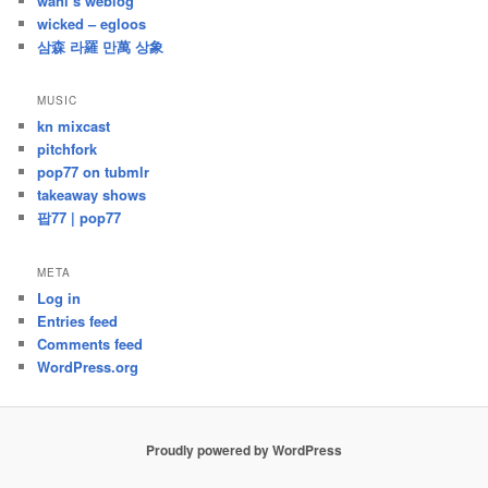
wani’s weblog
wicked – egloos
삼森 라羅 만萬 상象
MUSIC
kn mixcast
pitchfork
pop77 on tubmlr
takeaway shows
팝77 | pop77
META
Log in
Entries feed
Comments feed
WordPress.org
Proudly powered by WordPress