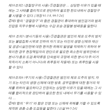
제10조의2 (경찰장구의 사용) ①경찰관은 … 상당한 이유가 있을 때
에는 그 사태를 합리적으로 판단하여 필요한 한도내에서 경찰장구
를 사용할 수 있다. [개정 91·3·8, 99·5·24]
②제1항의 “경찰장구”라 함은 경찰관이 휴대하여 범인검거와 범죄
진압등 직무수행에 사용하는 수갑·포승·경찰봉·방패등을 말한다.
제10 조의3 (분사기등의 사용) ①경찰관은 범인의 체포·도주의 방지
또는 불법집회·시위로 인하여 자기 또는 타인의 생명·신체와 재산
및 공공시설안전에 대한 현저한 위해의 발생을 억제하기 위하여 부
득이한 경우 현장책임자의 판단으로 필요한 최소한의 범위안에서
분사기(총포·도검·화약류등 단속법의 규정에 의한 분사기(주:이거
칙칙이지 소화기 아니다)와 최루등의 작용제) 또는 최루탄을 사용
할 수 있다.
제10조의4 (무기의 사용) ①경찰관은 범인의 체포·도주의 방지, 자
기 또는 타인의 생명·신체에 대한 방호, 공무집행에 대한 항거의 억
제를 위하여 필요하다고 인정되는 상당한 이유가 있을 때에는 그 사
태를 합리적으로 판단하여 필요한 한도 내에서 무기를 사용할 수 있
다. …
②제1항의 “무기”라 함은 인명 또는 신체에 위해를 가할 수 있도록
제작된 권총·소총·도검등을 말한다. [신설 99·5·24]