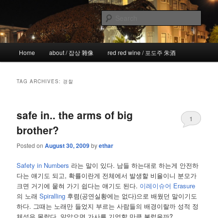
Skip
Skip
the more I see the less I know
to
to
Sear
primary
secondary
content
content
!wicked
Main
Home
about / 잡상 雜像
red red wine / 포도주 朱酒
menu
TAG ARCHIVES:
경찰
safe in.. the arms of big
1
brother?
Posted on
August 30, 2009
by
ethar
Safety in Numbers
라는 말이 있다. 남들 하는대로 하는게 안전하
다는 얘기도 되고, 확률이란게 전체에서 발생할 비율이니 분모가
크면 거기에 뭍혀 가기 쉽다는 얘기도 된다.
이레이슈어 Erasure
의 노래
Spiralling
후렴(공연실황에는 없다)으로 배웠던 말이기도
하다. 그때는 노래만 들었지 부르는 사람들의 배경이랄까 성적 정
체성은 몰랐다. 알았으면 가사를 기억할 만큼 불렀을까?