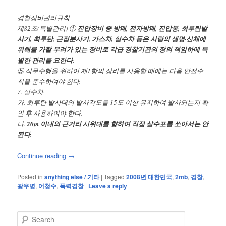
경찰장비관리규칙
제82조(특별관리) ①
진압장비 중 방패, 전자방패, 진압봉, 최루탄발
사기, 최루탄, 근접분사기, 가스차, 살수차 등은 사람의 생명·신체에
위해를 가할 우려가 있는 장비로 각급 경찰기관의 장의 책임하에 특
별한 관리를 요한다.
⑤ 직무수행을 위하여 제1항의 장비를 사용할 때에는 다음 안전수
칙을 준수하여야 한다.
7. 살수차
가. 최루탄 발사대의 발사각도를 15도 이상 유지하여 발사되는지 확
인 후 사용하여야 한다.
나.
20m 이내의 근거리 시위대를 향하여 직접 살수포를 쏘아서는 안
된다.
Continue reading
→
Posted in
anything else / 기타
|
Tagged
2008년 대한민국
,
2mb
,
경찰
,
광우병
,
어청수
,
폭력경찰
|
Leave a reply
S
e