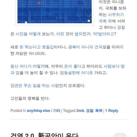
이것은 아니겠
지. 국회를 보좌
하는
사무처가
국회 위
에 서려
고 하더니
경찰
은
시민을 어떻게
보는가.
이런
것이
법치
인가.
악!법이라고?
새로
돈 찍는다고 호들갑
이더니,
광복이 아니라 건국절
을 이야기
한 까닭은 아니리라.
용산 어디가 어떻
기에, 아무리
돈이 좋다
고 하더라도
사람보다 땅
과 집
을 더 높이 칠 수 있나.
엄동설한에 어디로
가라고.
장관은 무슨 일을 하는 사람
인지 모르겠다.
고인들의 명복을 빈다.
Posted in
anything else / 기타
|
Tagged
2mb
,
경찰
,
폭력
|
1
Reply
검열 2.0, 新공안이 온다