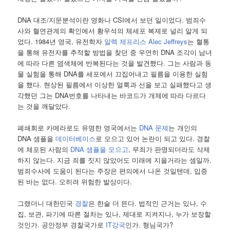
DNA 대조/지문분석이란 영화나 CSI에서 보던 일이었다. 범죄수
사와 혈연관계의 확인에서 황우석의 체세포 복제로 널리 알게 되
었다. 1984년 영국, 유전학자
알렉 제프리스 Alec Jeffreys
는 혈통
을 통해 유전자를 추적할 방법을 찾던 중 우연히 DNA 조각이 남녀
에 따라 다른 염색체에 반복된다는 것을 발견했다. 그는 사람과 동
물 실험을 통해 DNA를 세포에서 끄집어내고 필름을 이용한 실험
을 했다. 현상된 필름에서 이상한 얼룩과 선을 보고 실패했다고 생
각했던 그는 DNA번호를 나타내는 바코드가 개체에 따라 다르다
는 것을 깨달았다.
폐쇄회로 카메라로도 유명한 영국에서는
DNA 문제
는 개인의
DNA 샘플을
데이터베이스
로 모으고 있어 논란이 되고 있다. 경찰
에 체포된 사람의
DNA 샘플을 모으고
, 무죄가 판명되더라도 삭제
하지 않는다. 지금 죄를 짓지 않았어도 미래에 지을거라는 셈일까.
범죄수사에 도움이 된다는 주장은 편의에서 나온 것일텐데, 입증
된 바는 없다. 오히려 위험한 발상이다.
그랬더니 대한민국
경찰
은 한술 더 뜬다. 법적인 근거는 있나, 수
집, 보관, 파기에 따른 절차는 있나, 제대로 지켜지나, 누가 보장할
것인가. 공안정부 경찰국가로
IT강국
인가. 형님국가?