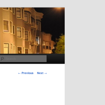
Search
Post
←
Previous
Next
→
navigation