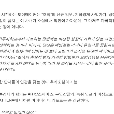
0을 시전하는 토이메이커는 “조직”의 신규 임원, 지하경제 사업가다. 냉
감이 넘치는 이 사내가 소설에서 악인에 가까운데, 그 마저도 다국
 왕이 아니다.
처투자학교에서 가르치는 첫번째는 비선형 성장의 기회가 있는 사업
 선택하는 것이다. 따라서, 당신은 폐병걸린 마피아 유임자를 중환자
 퇴원시켜 휠체어에 앉히는 것 보다 고릴라의 조직을 완전히 폐기하고
 디자인(“
조직
의 총체적 벤처 기민한 방법론의 모범경영을 응용하
자자의 보상의 최대로 만”)에 따라 새 조직을 세우는 것이 훨씬 낫다는
을 내린다.
한 단서들의 연관을 찾는 것이 추리소설의 기본.
흑경제의 함의는 AR 캅스페이스, 무인감찰기, 녹취 인프라 이상으로
ATHENA에 비하면 마이너리티 리포트는 좀 간단하다.
 우연의 일치가 싫어.”