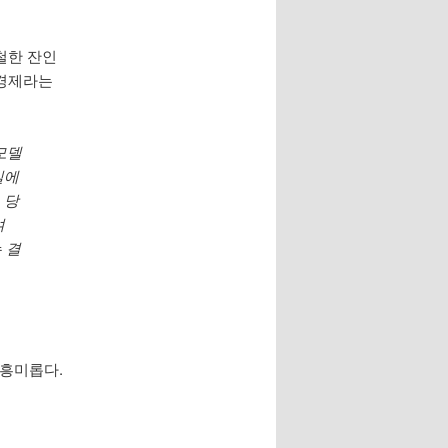
철한 잔인
적경제라는
모델
실에
 당
여
 결
 흥미롭다.