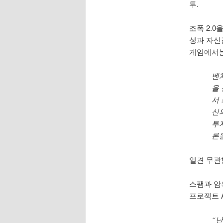
투.
조폭 2.
성과 자신
게임에서는
벤
을
서
신의
투
론
일견 무관
스팸과 암
프로젝트 
“난