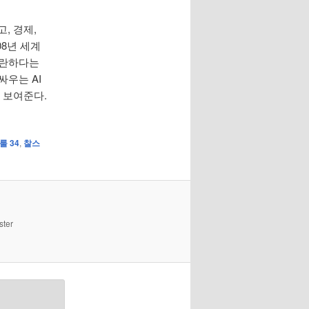
, 경제,
08년 세계
곤란하다는
싸우는 AI
 보여준다.
룰 34
,
찰스
ster