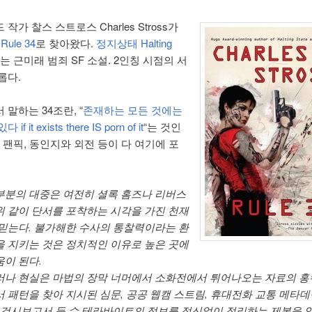
작가 찰스 스트로스 Charles Stross가
Rule 34
로 찾아왔다.
정지상태 Halting
는 근미래 범죄 SF 소설. 2인칭 시점의 서
롭다.
말하는 34조란, “
존재하는 모든 것에는
f it exists there IS porn of it
“는 것인
 팬픽, 동인지와 외전 등이 다 여기에 포
부분의 대중은 여전히 셜록 홈즈나 리버스
위 같이 단서를 포착하는 시각을 가진 천재
 믿는다. 불가해한 수사의 통찰력이라는 환
을 지키는 것은 정치적인 이유로 높은 곳에
움이 된다.
러나 현실은 마법의 장막 너머에서 소화전에서 튀어나오는 자료의 홍
서 패턴을 찾아 지시된 심문, 공공 웹캠 스트림, 휴대전화 교통 메타
, 검시보고서 등 수 테라바이트의 정보를 정신없이 정리하는 제복을 