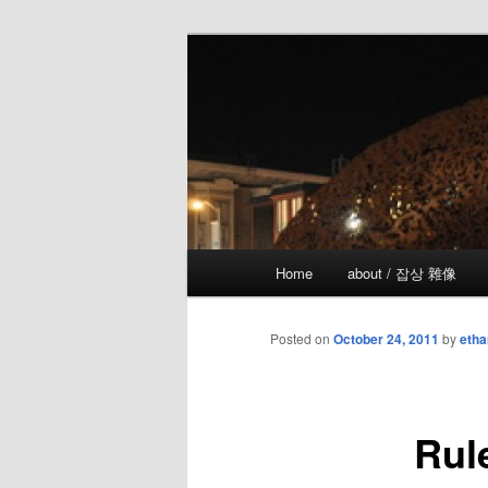
Skip
the more I see the less I know
to
primary
!wicked
content
Main
Home
about / 잡상 雜像
menu
Posted on
October 24, 2011
by
etha
Rul