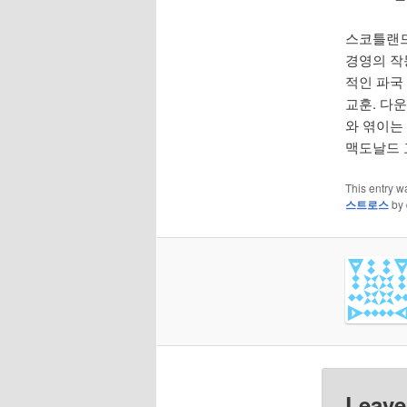
스코틀랜드
경영의 작
적인 파국
교훈. 다
와 엮이는
맥도날드 
This entry w
스트로스
by
Leave