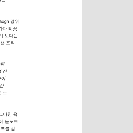
ugh 경위
잘나가다 삐끗
기 보다는
쁜 조직.
합된
 진
속어
엔진
 느
자그마한 욕
에 듣도보
 부를 감