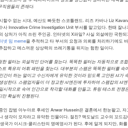
무직원들의 존재다.
할수 없는 시대, 예산도 빠듯한 스코틀랜드. 리즈 카바나 Liz Kavana
 Innovative Crime Investigation Unit 부서를 맡고있다. 한때 
의 상처가 아직 쓰린 주인공. 인터넷의 X파일? 사실 외설에만 국한되
터넷 밈 meme
을 추적하고 타 부서의 요청과 의뢰를 처리하기에도 바
추잡하고 메스꺼운 상상력의 쓰레기통을 뒤지는 험한 일이다.
청한 필터는 외설적인 단어를 찾는다. 똑똑한 필터는 자동적으로 조
스트 특유의 어휘 패턴을 찾는다. 대부분의 스팸은 똑똑한 필터를 속여
 인간이 하는 말이고 수신자에게 유익한 것이라 믿도록 고안된 AI가 
 생성한다. 스팸업자들이 더 정교한 AI엔진에 투자하여 스팸캅의 AI
 일시적으로 속여 인간으로 착각할 대화를 만들고, 튜링 테스트 전쟁은
지만 확실히 진행된다.
인 잡범 아누아르 후세인 Anwar Hussein은 결혼에서 한눈팔고, 
나 생각이 모자라고 유약한 인물이다. 절친? 맥도날드 교수의 꼬드김
신생국가 이시크-쿨리스탄의 명예영사가 된다. 후에 알게 되지만, 화를