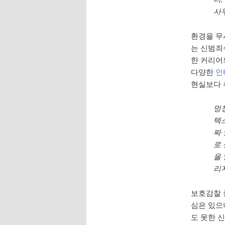
사
환경을 무시
는 신범죄수사
한 커리어
다양한
인
현실보다 
멍
텍
짜
로
을
리
보호감찰 중
심은 있으
도 못한 