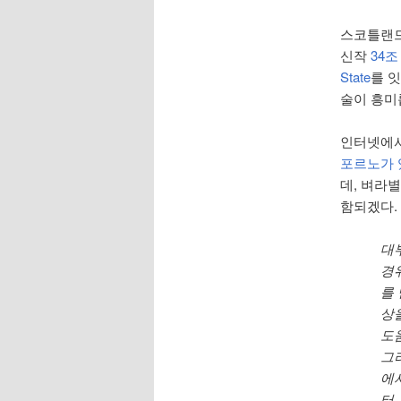
스코틀랜드 
신작
34조 
State
를 잇
술이 흥미
인터넷에서 
포르노가 있다 i
데, 벼라별
함되겠다.
대
경
를
상
도
그
에
터