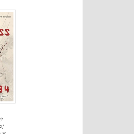
수
데이
입은