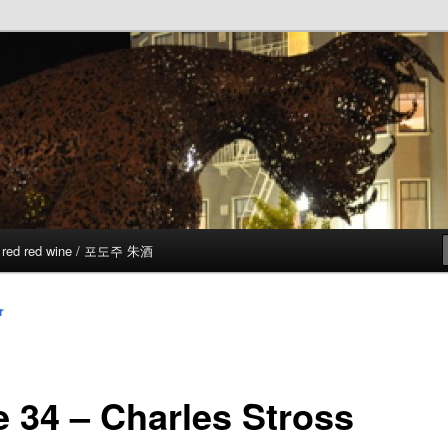
red red wine / 포도주 朱酒
r
e 34 – Charles Stross