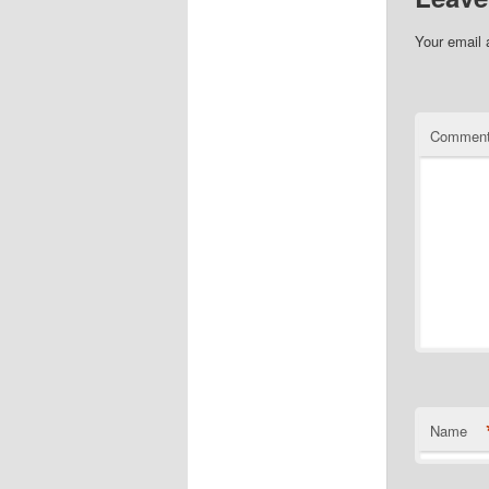
Your email 
Commen
Name