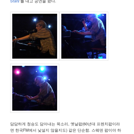
Stars
‘를 내고 공연을 왔다.
담담하게 청승도 담아내는 목소리, 옛날팝(60년대 프렌치팝이라
면 한국FM에서 낯설지 않을지도) 같은 단순함. 스웨덴 팝이야 하