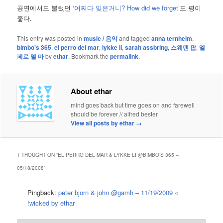
공연에서도 불렀던
‘어쩌다 잊은거니? How did we forget’
도 평이
좋다.
This entry was posted in
music / 음악
and tagged
anna ternheim
,
bimbo's 365
,
el perro del mar
,
lykke li
,
sarah assbring
,
스웨덴 팝
,
엘
페로 델 마
by
ethar
. Bookmark the
permalink
.
About ethar
mind goes back but time goes on and farewell
should be forever // alfred bester
View all posts by ethar
→
1 THOUGHT ON “
EL PERRO DEL MAR & LYKKE LI @BIMBO’S 365 –
05/18/2008
”
Pingback:
peter bjorn & john @gamh – 11/19/2009 «
!wicked by ethar