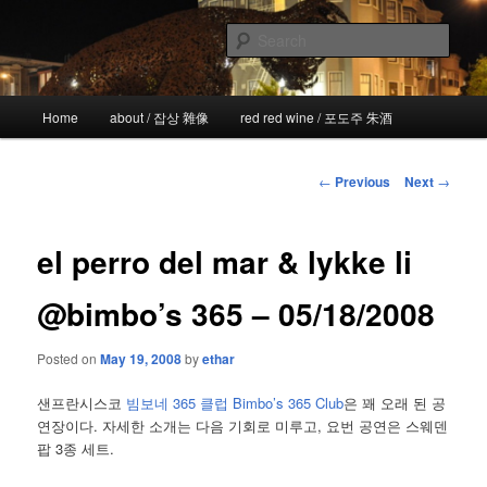
Skip
the more I see the less I know
to
Sear
primary
content
!wicked
Main
Home
about / 잡상 雜像
red red wine / 포도주 朱酒
menu
Post
←
Previous
Next
→
navigation
el perro del mar & lykke li
@bimbo’s 365 – 05/18/2008
Posted on
May 19, 2008
by
ethar
샌프란시스코
빔보네 365 클럽 Bimbo’s 365 Club
은 꽤 오래 된 공
연장이다. 자세한 소개는 다음 기회로 미루고, 요번 공연은 스웨덴
팝 3종 세트.