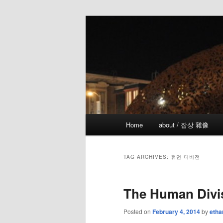
Skip
Skip
the more I see the less I know
to
to
primary
secondary
!wicked
content
content
Main
Home
about / 잡상 雜像
menu
TAG ARCHIVES:
휴먼 디비전
The Human Divis
Posted on
February 4, 2014
by
etha