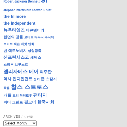
Robert Jackson Bennett
stephan martiniere
Steven Brust
the fillmore
the Independent
뉴욕타임즈
다큐멘터리
런던의 강들
로버트 다우니 주니어
로버트 잭슨 베넷
만화
벤 애로노비치
상업왕족
샌프란시스코
세탁소
스티븐 브루스트
엘리자베스 베어
여주판
역사
인디펜던트
존 스칼지
정치
찰스 스트로스
죽음
팬터지
캐롤
코리 닥터로우
한국사회
필모어
피터 그랜트
ARCHIVES / 지난글
archives