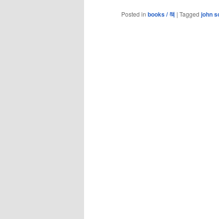
Posted in
books / 책
|
Tagged
john s