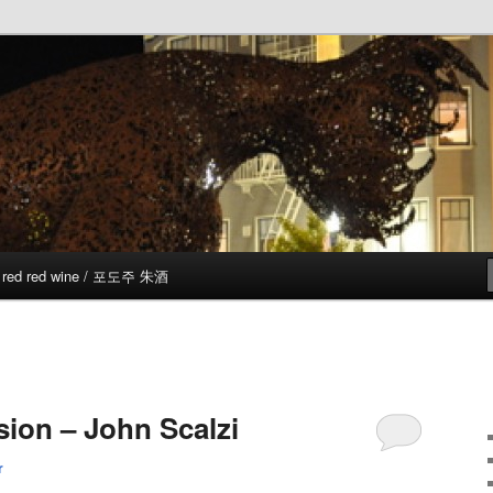
red red wine / 포도주 朱酒
ion – John Scalzi
r