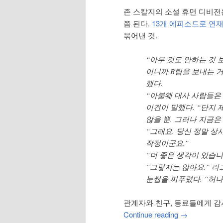
존 스칼지의 소설 휴먼 디비전
쯤 된다.
13개 에피소드로 연
묶어낸 것.
“아무 것도 안하는 것 
이니까 B팀을 보내는 거
했다.
“아붐웨 대사 사람들은
이건이 말했다. “단지
않을 뿐. 그러나 지금은
“그래요. 당신 정말 상
작정이군요.”
“더 좋은 생각이 있습니
“그렇지는 않아요.” 
눈썹을 찌푸렸다. “허나
관계자와 친구, 동료들에게 감
Continue reading
→