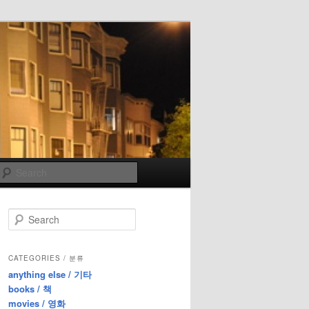
Search
S
e
a
r
CATEGORIES / 분류
c
anything else / 기타
h
books / 책
movies / 영화