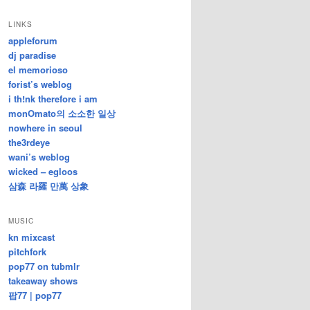
/
지
LINKS
난
appleforum
글
dj paradise
el memorioso
forist’s weblog
i th!nk therefore i am
monOmato의 소소한 일상
nowhere in seoul
the3rdeye
wani’s weblog
wicked – egloos
삼森 라羅 만萬 상象
MUSIC
kn mixcast
pitchfork
pop77 on tubmlr
takeaway shows
팝77 | pop77