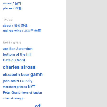
music / 음악
places / 여행
PAGES
about / 잡상 雜像
red red wine / 포도주 朱酒
TAGS / 글딱지
Ben Aaronvitch
2mb
bottom of the hill
Cafe du Nord
charles stross
gamh
elizabeth bear
john scalzi
Laundry
NYT
merchant princes
Peter Grant
rivers of london
robert downey jr.
sf