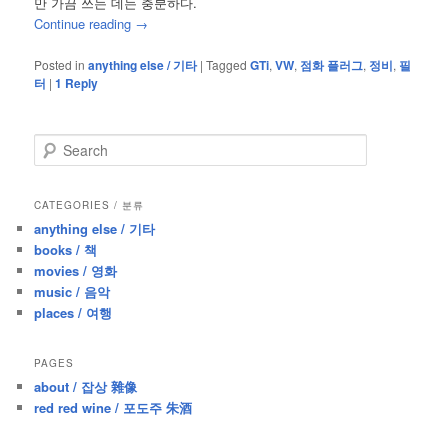
만 가끔 쓰는 데는 충분하다.
Continue reading
→
Posted in
anything else / 기타
|
Tagged
GTi
,
VW
,
점화 플러그
,
정비
,
필
터
|
1
Reply
S
e
a
r
CATEGORIES / 분류
c
anything else / 기타
h
books / 책
movies / 영화
music / 음악
places / 여행
PAGES
about / 잡상 雜像
red red wine / 포도주 朱酒