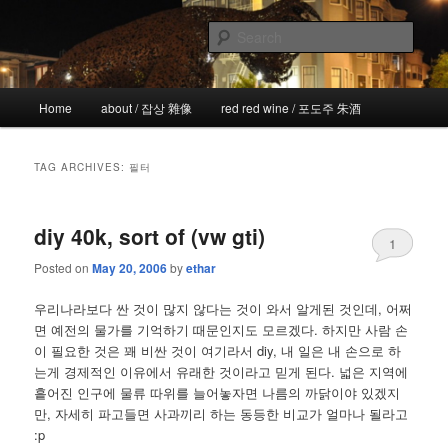
Skip
Skip
the more I see the less I know
to
to
Sear
primary
secondary
content
content
!wicked
Main
Home
about / 잡상 雜像
red red wine / 포도주 朱酒
menu
TAG ARCHIVES:
필터
diy 40k, sort of (vw gti)
1
Posted on
May 20, 2006
by
ethar
우리나라보다 싼 것이 많지 않다는 것이 와서 알게된 것인데, 어쩌
면 예전의 물가를 기억하기 때문인지도 모르겠다. 하지만 사람 손
이 필요한 것은 꽤 비싼 것이 여기라서 diy, 내 일은 내 손으로 하
는게 경제적인 이유에서 유래한 것이라고 믿게 된다. 넓은 지역에
흩어진 인구에 물류 따위를 늘어놓자면 나름의 까닭이야 있겠지
만, 자세히 파고들면 사과끼리 하는 동등한 비교가 얼마나 될라고
:p