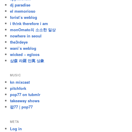
dj paradise
el memorioso
forist’s weblog
i th!nk therefore i am
monOmato의 소소한 일상
nowhere in seoul
the3rdeye
wani’s weblog
wicked – egloos
삼森 라羅 만萬 상象
MUSIC
kn mixcast
pitchfork
pop77 on tubmlr
takeaway shows
팝77 | pop77
META
Log in