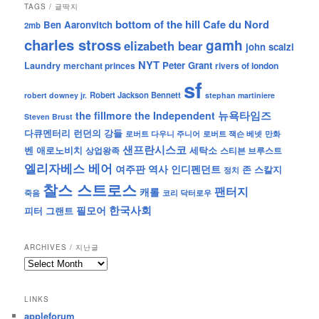
TAGS / 글딱지
bottom of the hill
Cafe du Nord
Ben Aaronvitch
2mb
charles stross
gamh
elizabeth bear
john scalzi
NYT
Peter Grant
Laundry
merchant princes
rivers of london
sf
Robert Jackson Bennett
robert downey jr.
stephan martiniere
뉴욕타임즈
the fillmore
the Independent
Steven Brust
런던의 강들
다큐멘터리
로버트 잭슨 베넷
만화
로버트 다우니 주니어
샌프란시스코
벤 애로노비치
세탁소
상업왕족
스티븐 브루스트
엘리자베스 베어
역사
인디펜던트
여주판
존 스칼지
정치
찰스 스트로스
팬터지
캐롤
죽음
코리 닥터로우
한국사회
필모어
피터 그랜트
ARCHIVES / 지난글
archives
/
지
LINKS
난
appleforum
글