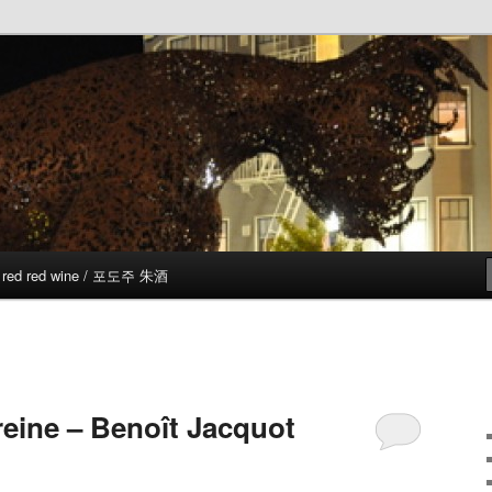
red red wine / 포도주 朱酒
reine – Benoît Jacquot