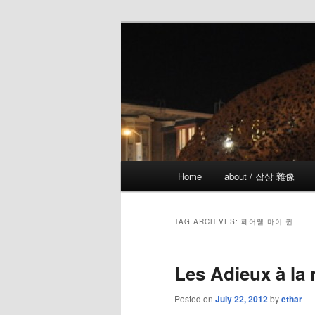
Skip
Skip
the more I see the less I know
to
to
primary
secondary
!wicked
content
content
Main
Home
about / 잡상 雜像
menu
TAG ARCHIVES:
페어웰 마이 퀸
Les Adieux à la 
Posted on
July 22, 2012
by
ethar