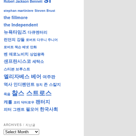
Robert Jackson Bennett
stephan martiniere
Steven Brust
the fillmore
the Independent
뉴욕타임즈
다큐멘터리
런던의 강들
로버트 다우니 주니어
로버트 잭슨 베넷
만화
벤 애로노비치
상업왕족
샌프란시스코
세탁소
스티븐 브루스트
엘리자베스 베어
여주판
역사
인디펜던트
존 스칼지
정치
찰스 스트로스
죽음
팬터지
캐롤
코리 닥터로우
한국사회
필모어
피터 그랜트
ARCHIVES / 지난글
archives