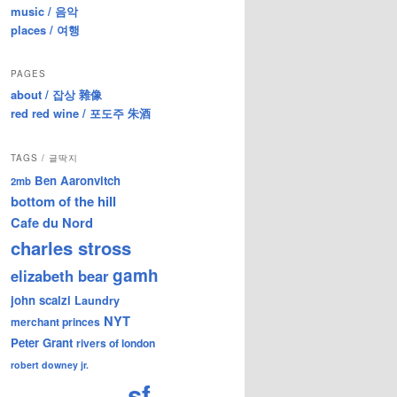
music / 음악
places / 여행
PAGES
about / 잡상 雜像
red red wine / 포도주 朱酒
TAGS / 글딱지
Ben Aaronvitch
2mb
bottom of the hill
Cafe du Nord
charles stross
gamh
elizabeth bear
john scalzi
Laundry
NYT
merchant princes
Peter Grant
rivers of london
robert downey jr.
sf