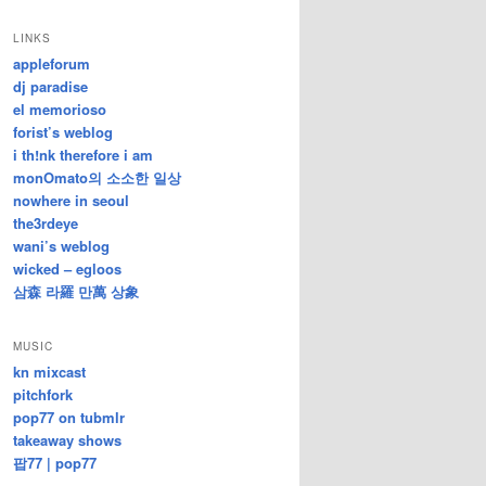
/
지
LINKS
난
appleforum
글
dj paradise
el memorioso
forist’s weblog
i th!nk therefore i am
monOmato의 소소한 일상
nowhere in seoul
the3rdeye
wani’s weblog
wicked – egloos
삼森 라羅 만萬 상象
MUSIC
kn mixcast
pitchfork
pop77 on tubmlr
takeaway shows
팝77 | pop77