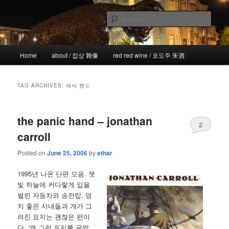
Skip
Skip
the more I see the less I know
to
to
Sear
primary
secondary
content
content
!wicked
Main
Home
about / 잡상 雜像
red red wine / 포도주 朱酒
menu
TAG ARCHIVES:
패닉 핸드
the panic hand – jonathan
2
carroll
Posted on
June 25, 2006
by
ethar
1995년 나온 단편 모음. 잿
빛 하늘에 커다랗게 입을
벌린 자동차와 송전탑, 덩
치 좋은 사내들과 개가 그
려진 표지는 괜찮은 편이
다. ‘왜 그런 표지를 골랐