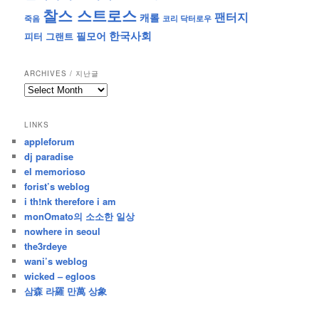
찰스 스트로스
팬터지
캐롤
죽음
코리 닥터로우
한국사회
필모어
피터 그랜트
ARCHIVES / 지난글
archives
/
지
LINKS
난
appleforum
글
dj paradise
el memorioso
forist’s weblog
i th!nk therefore i am
monOmato의 소소한 일상
nowhere in seoul
the3rdeye
wani’s weblog
wicked – egloos
삼森 라羅 만萬 상象