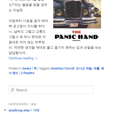
소?’라는 물음을 받을 경우
는 아닐듯.
아침부터 시동을 걸자 에어
백 경고등이 인사를 하더
니, 날씨도 그렇고 교통도
그렇고 뭐 하나 뜻대로 마
음대로 되지 않는 하루였
다. 막연한 생각을 제대로 풀고 옮기지 못하는 입과 손발을 보는
답답함이야..
Continue reading
→
Posted in
books / 책
|
Tagged
Jonathan Carroll
,
조너선 캐럴
,
캐롤
,
패
닉 핸드
|
2
Replies
S
e
a
r
CATEGORIES / 분류
c
anything else / 기타
h