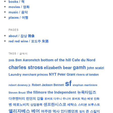
books / 책
movies / 영화
music / 음악
places / 여행
PAGES
about / 잡상 雜像
red red wine / 포도주 朱酒
TAGS / 글딱지
bottom of the hill
Cafe du Nord
Ben Aaronvitch
2mb
charles stross
gamh
elizabeth bear
john scalzi
NYT
Peter Grant
Laundry
merchant princes
rivers of london
sf
Robert Jackson Bennett
robert downey jr.
stephan martiniere
뉴욕타임즈
the fillmore
the Independent
Steven Brust
런던의 강들
다큐멘터리
로버트 잭슨 베넷
만화
로버트 다우니 주니어
샌프란시스코
벤 애로노비치
세탁소
상업왕족
스티븐 브루스트
엘리자베스 베어
역사
인디펜던트
여주판
존 스칼지
정치