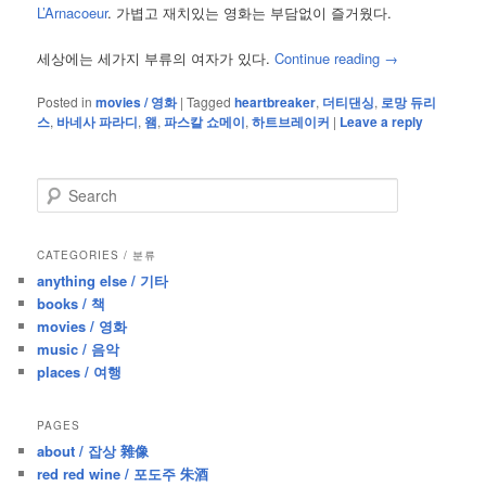
L’Arnacoeur
. 가볍고 재치있는 영화는 부담없이 즐거웠다.
세상에는 세가지 부류의 여자가 있다.
Continue reading
→
Posted in
movies / 영화
|
Tagged
heartbreaker
,
더티댄싱
,
로망 듀리
스
,
바네사 파라디
,
왬
,
파스칼 쇼메이
,
하트브레이커
|
Leave a reply
S
e
a
r
CATEGORIES / 분류
c
anything else / 기타
h
books / 책
movies / 영화
music / 음악
places / 여행
PAGES
about / 잡상 雜像
red red wine / 포도주 朱酒