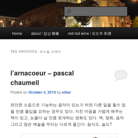
Skip
Skip
the more I see the less I know
to
to
Sear
primary
secondary
content
content
!wicked
Main
Home
about / 잡상 雜像
red red wine / 포도주 朱酒
menu
TAG ARCHIVES:
파스칼 쇼메이
l’arnacoeur – pascal
chaumeil
Posted on
October 4, 2010
by
ethar
편안한 소음으로 기능하는 음악이 있는가 하면 다른 일을 할수 없
을 만큼 몰입을 요하는 경우도 있다. 지친 마음을 가볍게 해주는
책이 있고, 눈물이 날 만큼 웃게하는 영화도 있다. 책, 영화, 음악
그리고 많은 예술을 우리는 다르게 즐긴다. 음식도, 술도?