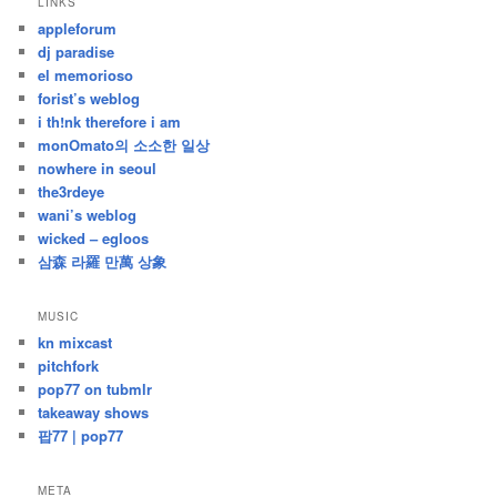
LINKS
난
appleforum
글
dj paradise
el memorioso
forist’s weblog
i th!nk therefore i am
monOmato의 소소한 일상
nowhere in seoul
the3rdeye
wani’s weblog
wicked – egloos
삼森 라羅 만萬 상象
MUSIC
kn mixcast
pitchfork
pop77 on tubmlr
takeaway shows
팝77 | pop77
META