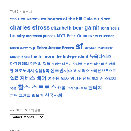
TAGS / 글딱지
bottom of the hill
Cafe du Nord
Ben Aaronvitch
2mb
charles stross
gamh
elizabeth bear
john scalzi
NYT
Peter Grant
Laundry
merchant princes
rivers of london
sf
Robert Jackson Bennett
robert downey jr.
stephan martiniere
뉴욕타임즈
the fillmore
the Independent
Steven Brust
런던의 강들
다큐멘터리
로버트 잭슨 베넷
만화
로버트 다우니 주니어
샌프란시스코
벤 애로노비치
세탁소
상업왕족
스티븐 브루스트
엘리자베스 베어
역사
인디펜던트
여주판
존 스칼지
정치
찰스 스트로스
팬터지
캐롤
죽음
코리 닥터로우
한국사회
필모어
피터 그랜트
ARCHIVES / 지난글
archives
/
지