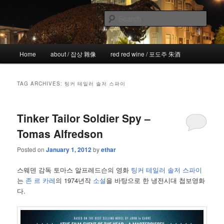
Skip
Skip
the more I see the less I know
to
to
Sear
primary
secondary
content
content
!wicked
Main
Home
about / 잡상 雜像
red red wine / 포도주 朱酒
menu
TAG ARCHIVES:
팅커 테일러 솔저 스파이
Tinker Tailor Soldier Spy –
Tomas Alfredson
Posted on
January 1, 2012
by
ethar
스웨덴 감독 토마스 알프레드슨의 영화
팅커 테일러 솔저 스파이
는
존 르 카레
의 1974년작
소설
을 바탕으로 한 냉전시대 첩보영화
다.