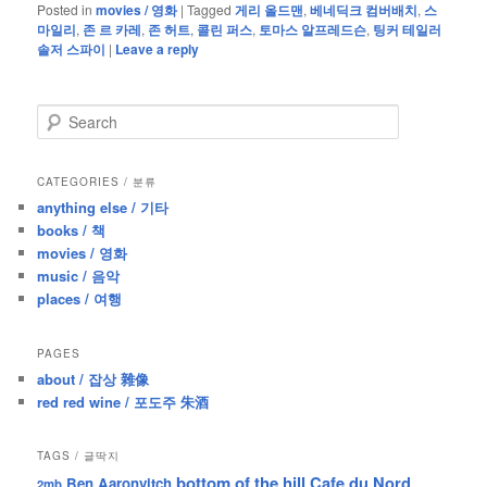
Posted in
movies / 영화
|
Tagged
게리 올드맨
,
베네딕크 컴버배치
,
스
마일리
,
존 르 카레
,
존 허트
,
콜린 퍼스
,
토마스 알프레드슨
,
팅커 테일러
솔저 스파이
|
Leave a reply
S
e
a
r
CATEGORIES / 분류
c
anything else / 기타
h
books / 책
movies / 영화
music / 음악
places / 여행
PAGES
about / 잡상 雜像
red red wine / 포도주 朱酒
TAGS / 글딱지
bottom of the hill
Cafe du Nord
Ben Aaronvitch
2mb