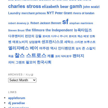
charles stross
gamh
elizabeth bear
john scalzi
NYT
Peter Grant
Laundry
merchant princes
rivers of london
sf
Robert Jackson Bennett
robert downey jr.
stephan martiniere
뉴욕타임즈
the fillmore
the Independent
Steven Brust
런던의 강들
다큐멘터리
로버트 잭슨 베넷
만화
로버트 다우니 주니어
샌프란시스코
벤 애로노비치
세탁소
상업왕족
스티븐 브루스트
엘리자베스 베어
역사
인디펜던트
여주판
존 스칼지
정치
찰스 스트로스
팬터지
캐롤
죽음
코리 닥터로우
한국사회
필모어
피터 그랜트
ARCHIVES / 지난글
archives
/
지
LINKS
난
appleforum
글
dj paradise
el memorioso