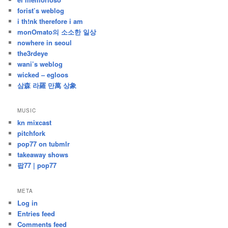
forist’s weblog
i th!nk therefore i am
monOmato의 소소한 일상
nowhere in seoul
the3rdeye
wani’s weblog
wicked – egloos
삼森 라羅 만萬 상象
MUSIC
kn mixcast
pitchfork
pop77 on tubmlr
takeaway shows
팝77 | pop77
META
Log in
Entries feed
Comments feed