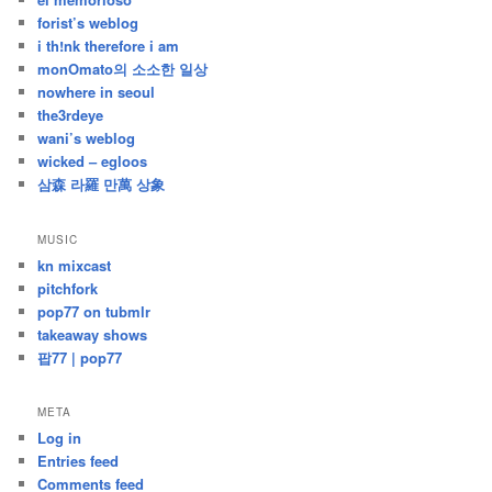
forist’s weblog
i th!nk therefore i am
monOmato의 소소한 일상
nowhere in seoul
the3rdeye
wani’s weblog
wicked – egloos
삼森 라羅 만萬 상象
MUSIC
kn mixcast
pitchfork
pop77 on tubmlr
takeaway shows
팝77 | pop77
META
Log in
Entries feed
Comments feed