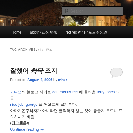
Skip
Skip
the more I see the less I know
to
to
Sear
primary
secondary
content
content
!wicked
Main
Home
about / 잡상 雜像
red red wine / 포도주 朱酒
menu
TAG ARCHIVES:
테리 존스
잘했어
치타
조지
Posted on
August 4, 2006
by
ethar
가디언
의 블로그 사이트
commentisfree
에 올라온
terry jones
의
글
nice job, george
을 어설프게 옮겨본다.
아마게돈주의자가 아니라면 클릭하지 않는 것이 좋을지 모르니 주
의하시기 바람.
(
경고했음!
)
Continue reading
→