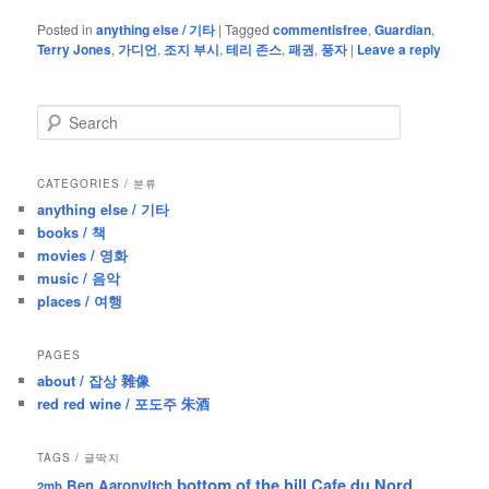
Posted in
anything else / 기타
|
Tagged
commentisfree
,
Guardian
,
Terry Jones
,
가디언
,
조지 부시
,
테리 존스
,
패권
,
풍자
|
Leave a reply
S
e
a
r
CATEGORIES / 분류
c
anything else / 기타
h
books / 책
movies / 영화
music / 음악
places / 여행
PAGES
about / 잡상 雜像
red red wine / 포도주 朱酒
TAGS / 글딱지
bottom of the hill
Cafe du Nord
Ben Aaronvitch
2mb