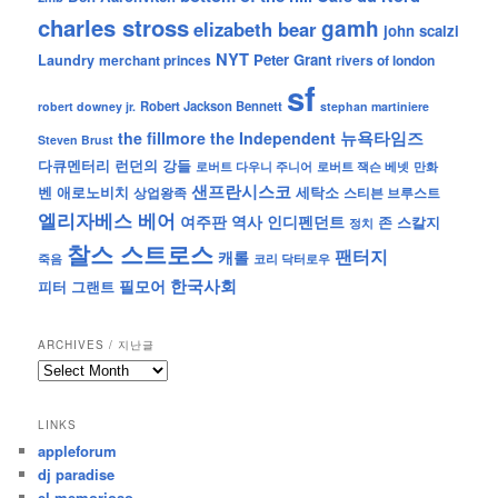
charles stross
gamh
elizabeth bear
john scalzi
NYT
Peter Grant
Laundry
merchant princes
rivers of london
sf
Robert Jackson Bennett
robert downey jr.
stephan martiniere
뉴욕타임즈
the fillmore
the Independent
Steven Brust
런던의 강들
다큐멘터리
로버트 잭슨 베넷
만화
로버트 다우니 주니어
샌프란시스코
벤 애로노비치
세탁소
상업왕족
스티븐 브루스트
엘리자베스 베어
역사
인디펜던트
여주판
존 스칼지
정치
찰스 스트로스
팬터지
캐롤
죽음
코리 닥터로우
한국사회
필모어
피터 그랜트
ARCHIVES / 지난글
archives
/
지
LINKS
난
appleforum
글
dj paradise
el memorioso