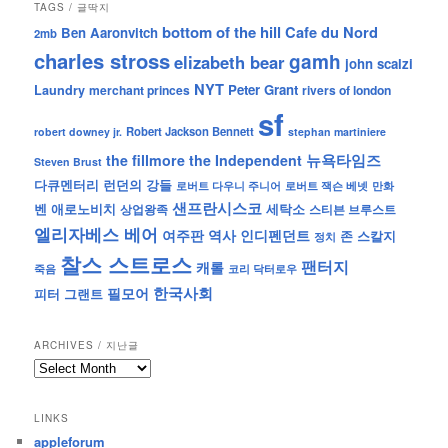
TAGS / 글딱지
bottom of the hill
Cafe du Nord
Ben Aaronvitch
2mb
charles stross
gamh
elizabeth bear
john scalzi
NYT
Peter Grant
Laundry
merchant princes
rivers of london
sf
Robert Jackson Bennett
robert downey jr.
stephan martiniere
뉴욕타임즈
the fillmore
the Independent
Steven Brust
런던의 강들
다큐멘터리
로버트 잭슨 베넷
만화
로버트 다우니 주니어
샌프란시스코
벤 애로노비치
세탁소
상업왕족
스티븐 브루스트
엘리자베스 베어
역사
인디펜던트
여주판
존 스칼지
정치
찰스 스트로스
팬터지
캐롤
죽음
코리 닥터로우
한국사회
필모어
피터 그랜트
ARCHIVES / 지난글
archives
/
지
LINKS
난
appleforum
글