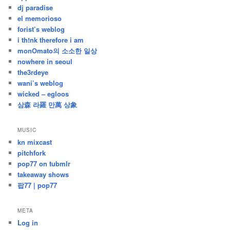
dj paradise
el memorioso
forist’s weblog
i th!nk therefore i am
monOmato의 소소한 일상
nowhere in seoul
the3rdeye
wani’s weblog
wicked – egloos
삼森 라羅 만萬 상象
MUSIC
kn mixcast
pitchfork
pop77 on tubmlr
takeaway shows
팝77 | pop77
META
Log in