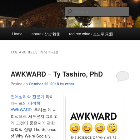
Skip
Skip
the more I see the less I know
to
to
Sear
primary
secondary
content
content
!wicked
Main
Home
about / 잡상 雜像
red red wine / 포도주 朱酒
menu
TAG ARCHIVES:
타이 타시로
AWKWARD – Ty Tashiro, PhD
Posted on
October 12, 2018
by
ethar
연애심리학 전문가
타이
타시로의
어색함
AWKWARD
. 우리는 왜 사
회적으로 서투른지 그리고
왜 그것이 좋은지에 관한
과학적 설명 The Science
of Why We’re Socially