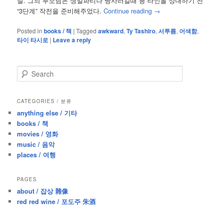
절. 그의 부모님은 생일파티나 빵사러갈때 등 타인을 상대하기 전
“3단계” 작전을 준비해주었다.
Continue reading
→
Posted in
books / 책
|
Tagged
awkward
,
Ty Tashiro
,
서투름
,
어색함
,
타이 타시로
|
Leave a reply
S
e
a
r
CATEGORIES / 분류
c
anything else / 기타
h
books / 책
movies / 영화
music / 음악
places / 여행
PAGES
about / 잡상 雜像
red red wine / 포도주 朱酒