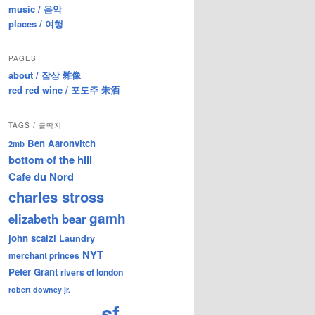
music / 음악
places / 여행
PAGES
about / 잡상 雜像
red red wine / 포도주 朱酒
TAGS / 글딱지
Ben Aaronvitch
2mb
bottom of the hill
Cafe du Nord
charles stross
gamh
elizabeth bear
john scalzi
Laundry
NYT
merchant princes
Peter Grant
rivers of london
robert downey jr.
sf