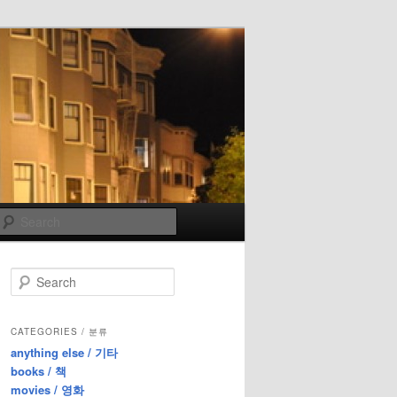
Search
S
e
a
r
CATEGORIES / 분류
c
anything else / 기타
h
books / 책
movies / 영화