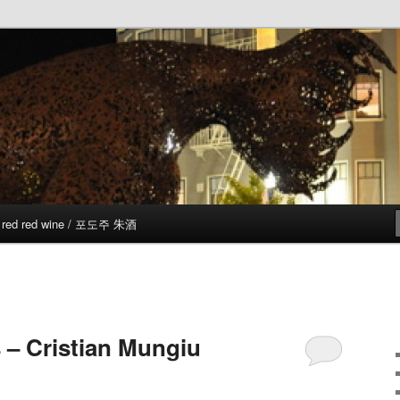
red red wine / 포도주 朱酒
 – Cristian Mungiu