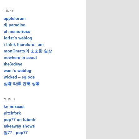
/
지
LINKS
난
appleforum
글
dj paradise
el memorioso
forist’s weblog
i th!nk therefore i am
monOmato의 소소한 일상
nowhere in seoul
the3rdeye
wani’s weblog
wicked – egloos
삼森 라羅 만萬 상象
MUSIC
kn mixcast
pitchfork
pop77 on tubmlr
takeaway shows
팝77 | pop77