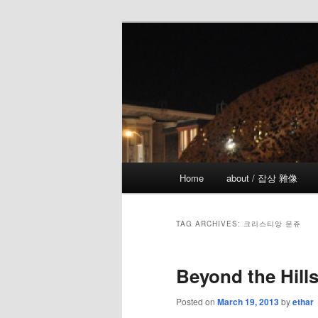
Skip
Skip
the more I see the less I know
to
to
primary
secondary
!wicked
content
content
Main
Home
about / 잡상 雜像
menu
TAG ARCHIVES:
크리스티앙 문쥬
Beyond the Hills
Posted on
March 19, 2013
by
ethar