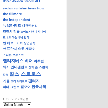
Robert Jackson Bennett
stephan martiniere
Steven Brust
the fillmore
the Independent
뉴욕타임즈
다큐멘터리
런던의 강들
로버트 다우니 주니어
로버트 잭슨 베넷
만화
벤 애로노비치
상업왕족
샌프란시스코
세탁소
스티븐 브루스트
엘리자베스 베어
여주판
역사
인디펜던트
존 스칼지
정치
찰스 스트로스
죽음
팬터지
캐롤
코리 닥터로우
한국사회
필모어
피터 그랜트
ARCHIVES / 지난글
archives