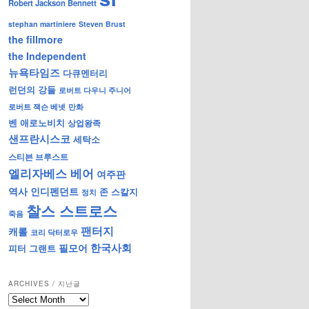
Robert Jackson Bennett
stephan martiniere
Steven Brust
the fillmore
the Independent
뉴욕타임즈
다큐멘터리
런던의 강들
로버트 다우니 주니어
로버트 잭슨 베넷
만화
벤 애로노비치
상업왕족
샌프란시스코
세탁소
스티븐 브루스트
엘리자베스 베어
여주판
역사
인디펜던트
존 스칼지
정치
찰스 스트로스
죽음
팬터지
캐롤
코리 닥터로우
한국사회
필모어
피터 그랜트
ARCHIVES / 지난글
archives