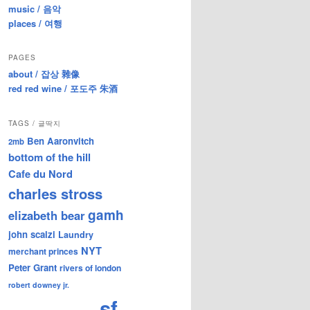
music / 음악
places / 여행
PAGES
about / 잡상 雜像
red red wine / 포도주 朱酒
TAGS / 글딱지
Ben Aaronvitch
2mb
bottom of the hill
Cafe du Nord
charles stross
gamh
elizabeth bear
john scalzi
Laundry
NYT
merchant princes
Peter Grant
rivers of london
robert downey jr.
sf