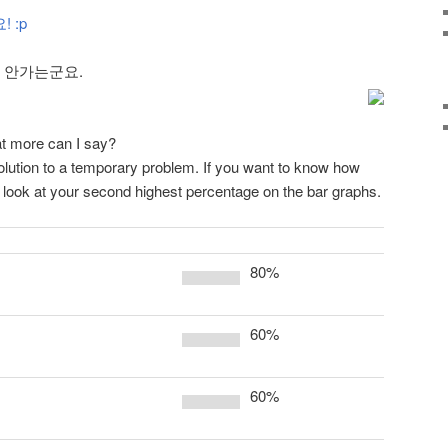
 :p
잘 안가는군요.
at more can I say?
olution to a temporary problem. If you want to know how
a look at your second highest percentage on the bar graphs.
80%
60%
60%