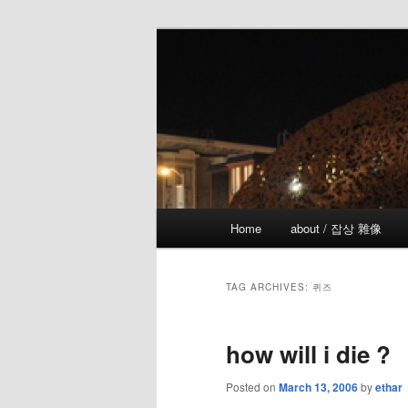
Skip
Skip
the more I see the less I know
to
to
primary
secondary
!wicked
content
content
Main
Home
about / 잡상 雜像
menu
TAG ARCHIVES:
퀴즈
how will i die ?
Posted on
March 13, 2006
by
ethar