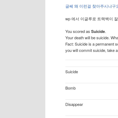
글쎄 왜 이런걸 찾아주시냐구요!
wp 에서 이글루로 트랙백이 
You scored as
Suicide
.
Your death will be suicide. Wh
Fact: Suicide is a permanent s
you will commit suicide, take 
Suicide
Bomb
Disappear