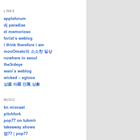
/
지
LINKS
난
appleforum
글
dj paradise
el memorioso
forist’s weblog
i th!nk therefore i am
monOmato의 소소한 일상
nowhere in seoul
the3rdeye
wani’s weblog
wicked – egloos
삼森 라羅 만萬 상象
MUSIC
kn mixcast
pitchfork
pop77 on tubmlr
takeaway shows
팝77 | pop77